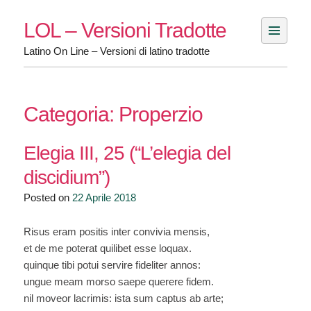
Skip
LOL – Versioni Tradotte
to
content
Latino On Line – Versioni di latino tradotte
Categoria:
Properzio
Elegia III, 25 (“L’elegia del
discidium”)
Posted on
22 Aprile 2018
Risus eram positis inter convivia mensis,
et de me poterat quilibet esse loquax.
quinque tibi potui servire fideliter annos:
ungue meam morso saepe querere fidem.
nil moveor lacrimis: ista sum captus ab arte;