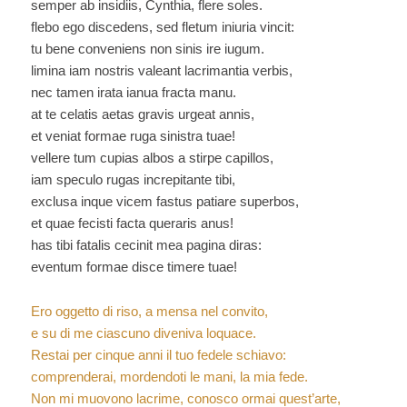
semper ab insidiis, Cynthia, flere soles.
flebo ego discedens, sed fletum iniuria vincit:
tu bene conveniens non sinis ire iugum.
limina iam nostris valeant lacrimantia verbis,
nec tamen irata ianua fracta manu.
at te celatis aetas gravis urgeat annis,
et veniat formae ruga sinistra tuae!
vellere tum cupias albos a stirpe capillos,
iam speculo rugas increpitante tibi,
exclusa inque vicem fastus patiare superbos,
et quae fecisti facta queraris anus!
has tibi fatalis cecinit mea pagina diras:
eventum formae disce timere tuae!
Ero oggetto di riso, a mensa nel convito,
e su di me ciascuno diveniva loquace.
Restai per cinque anni il tuo fedele schiavo:
comprenderai, mordendoti le mani, la mia fede.
Non mi muovono lacrime, conosco ormai quest’arte,