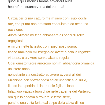
quod si quis monitis tardas adverterit auris,
heu referet quanto verba dolore mea!
Cinzia per prima catturò me misero con i suoi occhi,
me, che prima non ero stato conquistato da nessuna
passione.
Allora l’Amore mi fece abbassare gli occhi di solito
orgogliosi
e mi premette la testa, con i piedi posti sopra,
finché malvagio mi insegno ad avere a noia le ragazze
virtuose, e a vivere senza alcuna regola.
Così questo furore amoroso non mi abbandona ormai da
un intero anno,
nonostante sia costretto ad avere avversi gli dei.
Milanione non sottraendosi ad alcuna fatica, o Tullio,
fiaccò la superbia della crudele figlia di Iaso.
Infatti ora vagava fuori di sé nelle caverne del Partenio,
ora quello andava a trovare le feroci fiere,
persino una volta ferito dal colpo della clava di Ileo