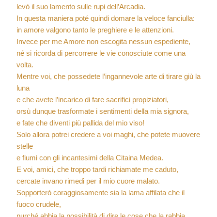
levò il suo lamento sulle rupi dell’Arcadia.
In questa maniera poté quindi domare la veloce fanciulla:
in amore valgono tanto le preghiere e le attenzioni.
Invece per me Amore non escogita nessun espediente,
né si ricorda di percorrere le vie conosciute come una
volta.
Mentre voi, che possedete l’ingannevole arte di tirare giù la
luna
e che avete l’incarico di fare sacrifici propiziatori,
orsù dunque trasformate i sentimenti della mia signora,
e fate che diventi più pallida del mio viso!
Solo allora potrei credere a voi maghi, che potete muovere
stelle
e fiumi con gli incantesimi della Citaina Medea.
E voi, amici, che troppo tardi richiamate me caduto,
cercate invano rimedi per il mio cuore malato.
Sopporterò coraggiosamente sia la lama affilata che il
fuoco crudele,
purché abbia la possibilità di dire le cose che la rabbia