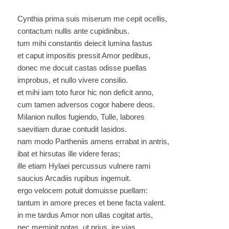
Cynthia prima suis miserum me cepit ocellis,
contactum nullis ante cupidinibus.
tum mihi constantis deiecit lumina fastus
et caput impositis pressit Amor pedibus,
donec me docuit castas odisse puellas
improbus, et nullo vivere consilio.
et mihi iam toto furor hic non deficit anno,
cum tamen adversos cogor habere deos.
Milanion nullos fugiendo, Tulle, labores
saevitiam durae contudit Iasidos.
nam modo Partheniis amens errabat in antris,
ibat et hirsutas ille videre feras;
ille etiam Hylaei percussus vulnere rami
saucius Arcadiis rupibus ingemuit.
ergo velocem potuit domuisse puellam:
tantum in amore preces et bene facta valent.
in me tardus Amor non ullas cogitat artis,
nec meminit notas, ut prius, ire vias.