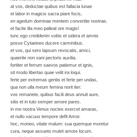
at vos, deductae quibus est fallacia lunae
et labor in magicis sacra piare focis,
en agedum dominae mentem convertite nostrae,
et facite illa meo palleat ore magis!
tunc ego crediderim vobis et sidera et amnis
posse Cytaeines ducere carminibus.
et vos, qui sero lapsum revocatis, amici,
quaerite non sani pectoris auxilia.
fortiter et ferrum saevos patiemur et ignis,
sit modo libertas quae velit ira loqui.
ferte per extremas gentis et ferte per undas,
qua non ulla meum femina norit iter:
vos remanete, quibus facili deus annuit aure,
sitis et in tuto semper amore pares.
in me nostra Venus noctes exercet amaras,
et nullo vacuus tempore defit Amor.
hoc, moneo, vitate malum: sua quemque moretur
cura, neque assueto mutet amore locum.