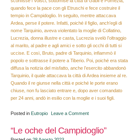
sconfisse i Volsci, sottomise la città di Gabii e Pomezia,
quando fece la pace con gli Etruschi e fece costruire il
tempio in Campidoglio. In seguito, mentre attaccava
Ardea, perse il potere. Infatti, poiché il figlio, anch’egli di
nome Tarquinio, aveva violentato la moglie di Collatino,
Lucrezia, donna illustre e casta, Lucrezia svelò l’oltraggio
al marito, al padre e agli amici e sotto gli occhi di tutti si
uccise. E così, Bruto, padre di Tarquinio, infiammò il
popolo e sottrasse il potere a Tiberio. Poi, poiché era stata
diffusa la notizia del misfatto, anche l’esercito abbandonò
Tarquinio, il quale attaccava la città di Ardea insieme al re.
Quando il re giunse nella città e poiché le porte erano
chiuse, non fu lasciato entrare e, dopo aver comandato
per 24 anni, andò in esilio con la moglie e i suoi figli.
on
Posted in
Eutropio
Leave a Comment
“La
fine
“Le oche del Campidoglio”
del
Posted on
28 Agosto 2023