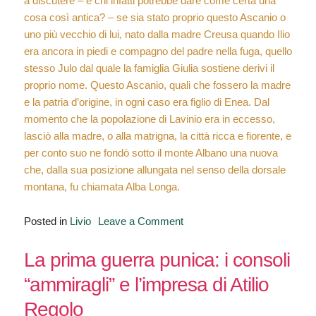
a discutere – e chi infatti potrebbe dare come certa una
cosa così antica? – se sia stato proprio questo Ascanio o
uno più vecchio di lui, nato dalla madre Creusa quando Ilio
era ancora in piedi e compagno del padre nella fuga, quello
stesso Julo dal quale la famiglia Giulia sostiene derivi il
proprio nome. Questo Ascanio, quali che fossero la madre
e la patria d’origine, in ogni caso era figlio di Enea. Dal
momento che la popolazione di Lavinio era in eccesso,
lasciò alla madre, o alla matrigna, la città ricca e fiorente, e
per conto suo ne fondò sotto il monte Albano una nuova
che, dalla sua posizione allungata nel senso della dorsale
montana, fu chiamata Alba Longa.
on
Posted in
Livio
Leave a Comment
Ab
Urbe
La prima guerra punica: i consoli
Condita,
“ammiragli” e l’impresa di Atilio
I,
Regolo
3