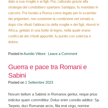
dato a sua moglie e ai figli. Poi, catturato grazie alla
strategia del condottiero spartano Santippo, fu mandato in
carcere. Poi inviato a Roma come legato per lo scambio
dei prigionieri, non sostenne la condizione nel senato e,
dopo che rifiutò l’abbraccio della moglie e dei figli, ritornò in
Africa, gettato in una botte di legno, nella quale erano
conficcati dei chiodi appuntiti, fu punito con solerzia e
dolore.
on
Posted in
Aurelio Vittore
Leave a Comment
La
prima
Guerra e pace tra Romani e
guerra
Sabini
punica:
Posted on
1 Settembre 2023
i
consoli
“ammiragli”
Novum bellum a Sabinis in Romanos geritur, neque prius
e
indicitur quam committitur. Dolus enim consilio additur: Sp.
l’impresa
Tarpeio, duci Romanae arcis, filia erat virgo, nomine