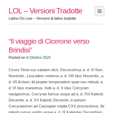
Skip
LOL – Versioni Tradotte
to
Latino On Line – Versioni di latino tradotte
content
“Il viaggio di Cicerone verso
Brindisi”
Posted on
8 Ottobre 2025
Cicero Tironi suo salutem dicit. Discessimus a. d. IV Non.
Novembr., Leucadem venimus a. d. VIII Idus Novembr., a.
d. VII Actium; ibi propter tempestatem quae nos retinuit, a.
d. VI Idus mansimus. Inde a. d. V Idus Corcyram
navigavimus. Corcyrae fuimus usque ad a. d. XVI Kalend.
Decembr. a. d. XV Kalend. Decembr. in portum
Corcyraeorum ad Cassiopen stadia CXX processimus. Ibi
retenti sumus ventis usque a. d. IX Kalendas Decembres.