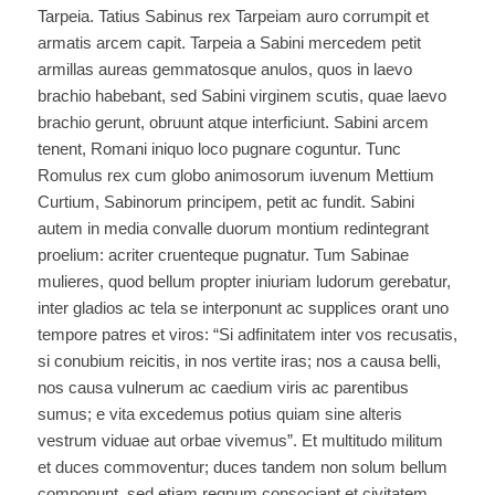
di
Tarpeia. Tatius Sabinus rex Tarpeiam auro corrumpit et
Atilio
armatis arcem capit. Tarpeia a Sabini mercedem petit
Regolo
armillas aureas gemmatosque anulos, quos in laevo
brachio habebant, sed Sabini virginem scutis, quae laevo
brachio gerunt, obruunt atque interficiunt. Sabini arcem
tenent, Romani iniquo loco pugnare coguntur. Tunc
Romulus rex cum globo animosorum iuvenum Mettium
Curtium, Sabinorum principem, petit ac fundit. Sabini
autem in media convalle duorum montium redintegrant
proelium: acriter cruenteque pugnatur. Tum Sabinae
mulieres, quod bellum propter iniuriam ludorum gerebatur,
inter gladios ac tela se interponunt ac supplices orant uno
tempore patres et viros: “Si adfinitatem inter vos recusatis,
si conubium reicitis, in nos vertite iras; nos a causa belli,
nos causa vulnerum ac caedium viris ac parentibus
sumus; e vita excedemus potius quiam sine alteris
vestrum viduae aut orbae vivemus”. Et multitudo militum
et duces commoventur; duces tandem non solum bellum
componunt, sed etiam regnum consociant et civitatem