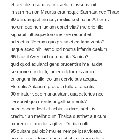
Graeculus esuriens: in caelum iusseris ibit.
in summa non Maurus erat neque Sarmata nec Thrax
80
qui sumpsit pinnas, mediis sed natus Athenis.
horum ego non fugiam conchylia? me prior ille
signabit fultusque toro meliore recumbet,
advectus Romam quo pruna et cottana vento?
usque adeo nihil est quod nostra infantia caelum
85
hausit Aventini baca nutrita Sabina?
quid quod adulandi gens prudentissima laudat
sermonem indocti, faciem deformis amici,
et longum invalidi collum cervicibus aequat
Herculis Antaeum procul a tellure tenentis,
90
miratur vocem angustam, qua deterius nec
ille sonat quo mordetur gallina marito?
haec eadem licet et nobis laudare, sed illis
creditur. an melior cum Thaida sustinet aut cum
uxorem comoedus agit vel Dorida nullo
95
cultam palliolo? mulier nempe ipsa videtur,
non persona, loqui: vacua et plana omnia dicas