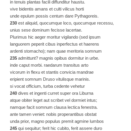
in tenuis plantas facili diffunditur haustu.
vive bidentis amans et culti vilicus horti
unde epulum possis centum dare Pythagoreis.
230
est aliquid, quocumque loco, quocumque recessu,
unius sese dominum fecisse lacertae.
Plurimus hic aeger moritur vigilando (sed ipsum
languorem peperit cibus inperfectus et haerens
ardenti stomacho); nam quae meritoria somnum
235
admittunt? magnis opibus dormitur in urbe.
inde caput morbi. raedarum transitus arto
vicorum in flexu et stantis convicia mandrae
eripient somnum Druso vitulisque marinis.
si vocat officium, turba cedente vehetur
240
dives et ingenti curret super ora Liburna
atque obiter leget aut scribet vel dormiet intus;
namque facit somnum clausa lectica fenestra.
ante tamen veniet: nobis properantibus obstat
unda prior, magno populus premit agmine lumbos
245
qui sequitur; ferit hic cubito, ferit assere duro