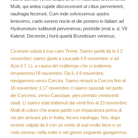
Multi, qui antea cupide discesserant ut citius pervenirent,
naufragia fecerunt. Cum inde solvissemus austro
lenissimo, caelo sereno nocte et die postero in Italiam ad
Hydrumetum ludibundi pervenimus; postridie (erat a. d. VII
Kalend. Decembr.) horā quartā Brundisium venimus.
Cicerone saluta il suo caro Tirone. Siamo partiti da te il 2
novembre; siamo giunti a Leucade il 6 novembre, e ad
Azio il 7. Lì, a causa del maltempo che ci trattenne,
rimanemmo l’8 novembre. Da lì, il 9 novembre,
navigammo verso Corcira. Siamo rimasti a Corcira fino al
16 novembre; il 17 novembre ci siamo spostati nel porto
dei Corciresi, verso Cassiope, percorrendo centoventi
stadi. Lì siamo stati trattenuti dai venti fino al 23 novembre.
Molti di coloro che erano partiti con impazienza prima di
noi per arrivare più in fretta, fecero naufragio. Noi, dopo
essere salpati da lì con un vento di sud molto lieve e un
cielo sereno, nella notte e nel giorno seguente giungemmo