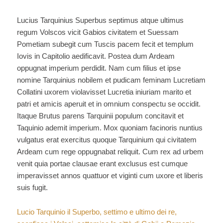
e
Sabini
Lucius Tarquinius Superbus septimus atque ultimus
regum Volscos vicit Gabios civitatem et Suessam
Pometiam subegit cum Tuscis pacem fecit et templum
Iovis in Capitolio aedificavit. Postea dum Ardeam
oppugnat imperium perdidit. Nam cum filius et ipse
nomine Tarquinius nobilem et pudicam feminam Lucretiam
Collatini uxorem violavisset Lucretia iniuriam marito et
patri et amicis aperuit et in omnium conspectu se occidit.
Itaque Brutus parens Tarquinii populum concitavit et
Taquinio ademit imperium. Mox quoniam facinoris nuntius
vulgatus erat exercitus quoque Tarquinium qui civitatem
Ardeam cum rege oppugnabat reliquit. Cum rex ad urbem
venit quia portae clausae erant exclusus est cumque
imperavisset annos quattuor et viginti cum uxore et liberis
suis fugit.
Lucio Tarquinio il Superbo, settimo e ultimo dei re,