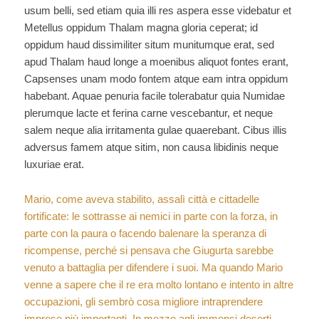
usum belli, sed etiam quia illi res aspera esse videbatur et
Metellus oppidum Thalam magna gloria ceperat; id
oppidum haud dissimiliter situm munitumque erat, sed
apud Thalam haud longe a moenibus aliquot fontes erant,
Capsenses unam modo fontem atque eam intra oppidum
habebant. Aquae penuria facile tolerabatur quia Numidae
plerumque lacte et ferina carne vescebantur, et neque
salem neque alia irritamenta gulae quaerebant. Cibus illis
adversus famem atque sitim, non causa libidinis neque
luxuriae erat.
Mario, come aveva stabilito, assalì città e cittadelle
fortificate: le sottrasse ai nemici in parte con la forza, in
parte con la paura o facendo balenare la speranza di
ricompense, perché si pensava che Giugurta sarebbe
venuto a battaglia per difendere i suoi. Ma quando Mario
venne a sapere che il re era molto lontano e intento in altre
occupazioni, gli sembrò cosa migliore intraprendere
imprese più importanti. In mezzo agli immensi deserti