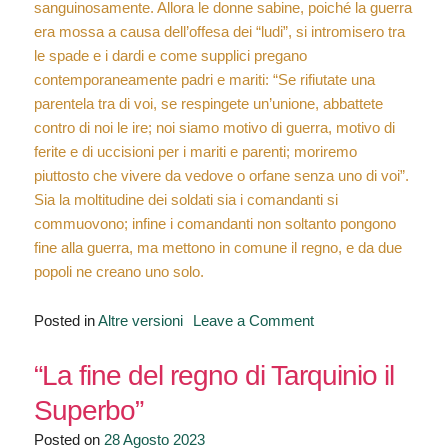
sanguinosamente. Allora le donne sabine, poiché la guerra
era mossa a causa dell’offesa dei “ludi”, si intromisero tra
le spade e i dardi e come supplici pregano
contemporaneamente padri e mariti: “Se rifiutate una
parentela tra di voi, se respingete un’unione, abbattete
contro di noi le ire; noi siamo motivo di guerra, motivo di
ferite e di uccisioni per i mariti e parenti; moriremo
piuttosto che vivere da vedove o orfane senza uno di voi”.
Sia la moltitudine dei soldati sia i comandanti si
commuovono; infine i comandanti non soltanto pongono
fine alla guerra, ma mettono in comune il regno, e da due
popoli ne creano uno solo.
on
Posted in
Altre versioni
Leave a Comment
Guerra
e
“La fine del regno di Tarquinio il
pace
Superbo”
tra
Posted on
28 Agosto 2023
Romani