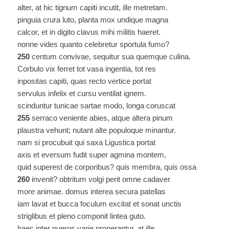
alter, at hic tignum capiti incutit, ille metretam.
pinguia crura luto, planta mox undique magna
calcor, et in digito clavus mihi militis haeret.
nonne vides quanto celebretur sportula fumo?
250
centum convivae, sequitur sua quemque culina.
Corbulo vix ferret tot vasa ingentia, tot res
inpositas capiti, quas recto vertice portat
servulus infelix et cursu ventilat ignem.
scinduntur tunicae sartae modo, longa coruscat
255
serraco veniente abies, atque altera pinum
plaustra vehunt; nutant alte populoque minantur.
nam si procubuit qui saxa Ligustica portat
axis et eversum fudit super agmina montem,
quid superest de corporibus? quis membra, quis ossa
260
invenit? obtritum volgi perit omne cadaver
more animae. domus interea secura patellas
iam lavat et bucca foculum excitat et sonat unctis
striglibus et pleno componit lintea guto.
haec inter pueros varie properantur, at ille