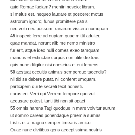
quid Romae faciam? mentiri nescio; librum,
si malus est, nequeo laudare et poscere; motus
astrorum ignoro; funus promittere patris
nec volo nec possum; ranarum viscera numquam
45
inspexi; ferre ad nuptam quae mittit adulter,
quae mandat, norunt alii; me nemo ministro
fur erit, atque ideo nulli comes exeo tamquam
mancus et extinctae corpus non utile dextrae.
quis nunc diligitur nisi conscius et cui fervens
50
aestuat occultis animus semperque tacendis?
nil tibi se debere putat, nil conferet umquam,
participem qui te secreti fecit honesti.
carus erit Verri qui Verrem tempore quo vult
accusare potest. tanti tibi non sit opaci
55
omnis harena Tagi quodque in mare volvitur aurum,
ut somno careas ponendaque praemia sumas
tristis et a magno semper timearis amico.
Quae nunc divitibus gens acceptissima nostris