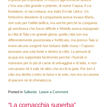
c’era una città grande e potente, di nome Capsa, il cui
fondatore, si raccontava, era stato Ercole Libico. Un
fortissimo desiderio di conquistarla aveva invaso Mario,
non solo per l’utilità bellica, ma anche perché la conquista
gli sembrava che fosse difficile e Metello aveva espugnato
la città di Tala con grande gloria; quella città non era
differentemente posizionata e fortificata, ma presso Tala vi
erano alcune sorgenti non lontano dalle mura, i Capsesi
avevano una sola fonte e dentro la città. La penuria di
acqua era sopportata facilmente perché i Numidi si
nutrivano per lo più di carne di selvaggina e di latte, e non
cercavano nè il sale nè altro che ecciti la gola. Per loro il
cibo era diretto contro la fame e la sete, non era occasione
di piacere nè di sfrenatezza.
on
Posted in
Sallustio
Leave a Comment
“Mario
vuole
“La cornacchia superba”