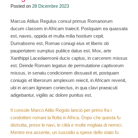
–
Posted on
28 Dicembre 2023
“Ascanio
e
Marcus Atilius Regulus consul primus Romanorum
la
ducum classem in Africam traiecit. Postquam ea quassata
fondazione
est, naves, oppida et multa milia hostium cepit.
di
Dumabsens est, Romae coniugi eius et liberis ob
Alba
paupertatem sumptus publice datus est. Mox, arte
Longa”
Xanthippi Lacedaemonii ducis captus, in carcerem missus
est. Deinde Romam legatus de permutatione captivorum
missus, in senatu condicionem dissuasit et, postquam
coniugis et liberorum amplexum reiecit, in Africam revenit,
ubi in arcam ligneam coniectus, in qua clavi praeacuti
adigebantur, vigiliis ac dolore punitus est.
Il console Marco Atilio Regolo lanciò per primo fra i
condottieri romani la flotta in Africa. Dopo che questa fu
distrutta, prese le navi, le città e molte migliaia di nemici.
Mentre era assente, un sussidio a spese dello stato fu