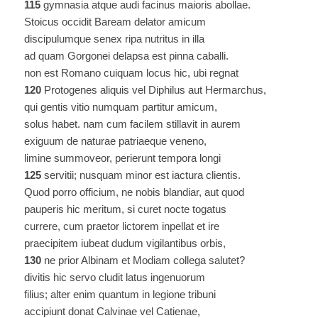
115
gymnasia atque audi facinus maioris abollae.
Stoicus occidit Baream delator amicum
discipulumque senex ripa nutritus in illa
ad quam Gorgonei delapsa est pinna caballi.
non est Romano cuiquam locus hic, ubi regnat
120
Protogenes aliquis vel Diphilus aut Hermarchus,
qui gentis vitio numquam partitur amicum,
solus habet. nam cum facilem stillavit in aurem
exiguum de naturae patriaeque veneno,
limine summoveor, perierunt tempora longi
125
servitii; nusquam minor est iactura clientis.
Quod porro officium, ne nobis blandiar, aut quod
pauperis hic meritum, si curet nocte togatus
currere, cum praetor lictorem inpellat et ire
praecipitem iubeat dudum vigilantibus orbis,
130
ne prior Albinam et Modiam collega salutet?
divitis hic servo cludit latus ingenuorum
filius; alter enim quantum in legione tribuni
accipiunt donat Calvinae vel Catienae,