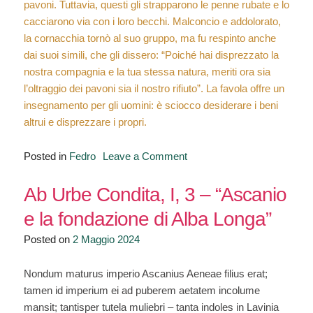
pavoni. Tuttavia, questi gli strapparono le penne rubate e lo
cacciarono via con i loro becchi. Malconcio e addolorato,
la cornacchia tornò al suo gruppo, ma fu respinto anche
dai suoi simili, che gli dissero: “Poiché hai disprezzato la
nostra compagnia e la tua stessa natura, meriti ora sia
l’oltraggio dei pavoni sia il nostro rifiuto”. La favola offre un
insegnamento per gli uomini: è sciocco desiderare i beni
altrui e disprezzare i propri.
on
Posted in
Fedro
Leave a Comment
“La
cornacchia
Ab Urbe Condita, I, 3 – “Ascanio
superba”
e la fondazione di Alba Longa”
Posted on
2 Maggio 2024
Nondum maturus imperio Ascanius Aeneae filius erat;
tamen id imperium ei ad puberem aetatem incolume
mansit; tantisper tutela muliebri – tanta indoles in Lavinia