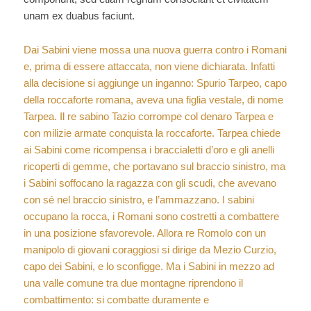
unam ex duabus faciunt.
Dai Sabini viene mossa una nuova guerra contro i Romani
e, prima di essere attaccata, non viene dichiarata. Infatti
alla decisione si aggiunge un inganno: Spurio Tarpeo, capo
della roccaforte romana, aveva una figlia vestale, di nome
Tarpea. Il re sabino Tazio corrompe col denaro Tarpea e
con milizie armate conquista la roccaforte. Tarpea chiede
ai Sabini come ricompensa i braccialetti d’oro e gli anelli
ricoperti di gemme, che portavano sul braccio sinistro, ma
i Sabini soffocano la ragazza con gli scudi, che avevano
con sé nel braccio sinistro, e l’ammazzano. I sabini
occupano la rocca, i Romani sono costretti a combattere
in una posizione sfavorevole. Allora re Romolo con un
manipolo di giovani coraggiosi si dirige da Mezio Curzio,
capo dei Sabini, e lo sconfigge. Ma i Sabini in mezzo ad
una valle comune tra due montagne riprendono il
combattimento: si combatte duramente e