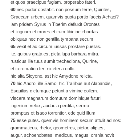
et quos praecipue fugiam, properabo fateri,
60
nec pudor obstabit. non possum ferre, Quirites,
Graecam urbem. quamvis quota portio faecis Achaei?
iam pridem Syrus in Tiberim defluxit Orontes
et linguam et mores et cum tibicine chordas
obliquas nec non gentilia tympana secum
65
vexit et ad circum iussas prostare puellas.
ite, quibus grata est picta lupa barbara mitra.
rusticus ille tuus sumit trechedipna, Quirine,
et ceromatico fert niceteria collo.
hic alta Sicyone, ast hic Amydone relicta,
70
hic Andro, ille Samo, hic Trallibus aut Alabandis,
Esquilias dictumque petunt a vimine collem,
viscera magnarum domuum dominique futuri.
ingenium velox, audacia perdita, sermo
promptus et Isaeo torrentior. ede quid illum
75
esse putes. quemvis hominem secum attulit ad nos:
grammaticus, rhetor, geometres, pictor, aliptes,
augur, schoenobates, medicus, magus, omnia novit