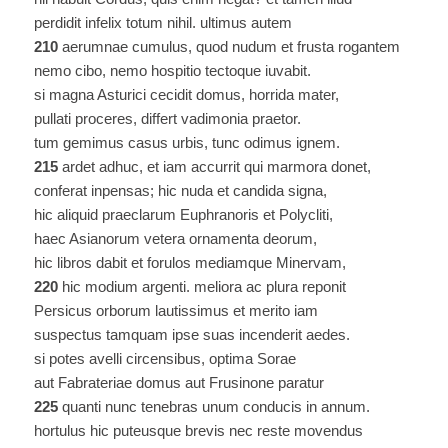
perdidit infelix totum nihil. ultimus autem
210
aerumnae cumulus, quod nudum et frusta rogantem
nemo cibo, nemo hospitio tectoque iuvabit.
si magna Asturici cecidit domus, horrida mater,
pullati proceres, differt vadimonia praetor.
tum gemimus casus urbis, tunc odimus ignem.
215
ardet adhuc, et iam accurrit qui marmora donet,
conferat inpensas; hic nuda et candida signa,
hic aliquid praeclarum Euphranoris et Polycliti,
haec Asianorum vetera ornamenta deorum,
hic libros dabit et forulos mediamque Minervam,
220
hic modium argenti. meliora ac plura reponit
Persicus orborum lautissimus et merito iam
suspectus tamquam ipse suas incenderit aedes.
si potes avelli circensibus, optima Sorae
aut Fabrateriae domus aut Frusinone paratur
225
quanti nunc tenebras unum conducis in annum.
hortulus hic puteusque brevis nec reste movendus