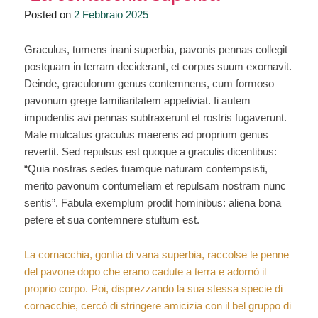
conquistare
Posted on
2 Febbraio 2025
la
città
Graculus, tumens inani superbia, pavonis pennas collegit
di
postquam in terram deciderant, et corpus suum exornavit.
Capsa”
Deinde, graculorum genus contemnens, cum formoso
pavonum grege familiaritatem appetiviat. Ii autem
impudentis avi pennas subtraxerunt et rostris fugaverunt.
Male mulcatus graculus maerens ad proprium genus
revertit. Sed repulsus est quoque a graculis dicentibus:
“Quia nostras sedes tuamque naturam contempsisti,
merito pavonum contumeliam et repulsam nostram nunc
sentis”. Fabula exemplum prodit hominibus: aliena bona
petere et sua contemnere stultum est.
La cornacchia, gonfia di vana superbia, raccolse le penne
del pavone dopo che erano cadute a terra e adornò il
proprio corpo. Poi, disprezzando la sua stessa specie di
cornacchie, cercò di stringere amicizia con il bel gruppo di