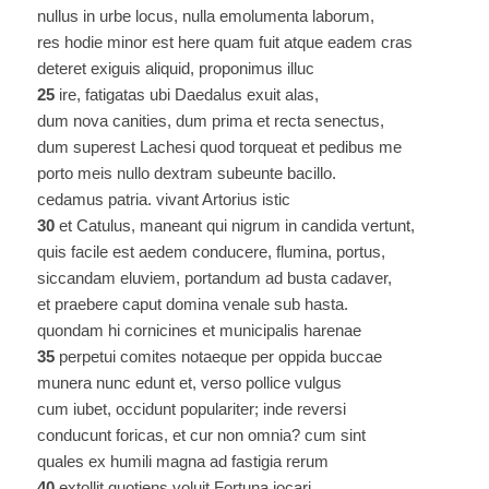
nullus in urbe locus, nulla emolumenta laborum,
res hodie minor est here quam fuit atque eadem cras
deteret exiguis aliquid, proponimus illuc
25
ire, fatigatas ubi Daedalus exuit alas,
dum nova canities, dum prima et recta senectus,
dum superest Lachesi quod torqueat et pedibus me
porto meis nullo dextram subeunte bacillo.
cedamus patria. vivant Artorius istic
30
et Catulus, maneant qui nigrum in candida vertunt,
quis facile est aedem conducere, flumina, portus,
siccandam eluviem, portandum ad busta cadaver,
et praebere caput domina venale sub hasta.
quondam hi cornicines et municipalis harenae
35
perpetui comites notaeque per oppida buccae
munera nunc edunt et, verso pollice vulgus
cum iubet, occidunt populariter; inde reversi
conducunt foricas, et cur non omnia? cum sint
quales ex humili magna ad fastigia rerum
40
extollit quotiens voluit Fortuna iocari.