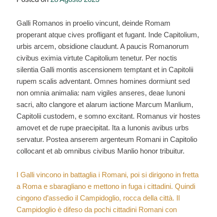
regno
di
Galli Romanos in proelio vincunt, deinde Romam
Tarquinio
properant atque cives profligant et fugant. Inde Capitolium,
il
urbis arcem, obsidione claudunt. A paucis Romanorum
Superbo”
civibus eximia virtute Capitolium tenetur. Per noctis
silentia Galli montis ascensionem temptant et in Capitolii
rupem scalis adventant. Omnes homines dormiunt sed
non omnia animalia: nam vigiles anseres, deae Iunoni
sacri, alto clangore et alarum iactione Marcum Manlium,
Capitolii custodem, e somno excitant. Romanus vir hostes
amovet et de rupe praecipitat. Ita a Iunonis avibus urbs
servatur. Postea anserem argenteum Romani in Capitolio
collocant et ab omnibus civibus Manlio honor tribuitur.
I Galli vincono in battaglia i Romani, poi si dirigono in fretta
a Roma e sbaragliano e mettono in fuga i cittadini. Quindi
cingono d’assedio il Campidoglio, rocca della città. Il
Campidoglio è difeso da pochi cittadini Romani con