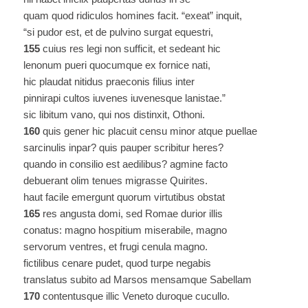
quam quod ridiculos homines facit. “exeat” inquit,
“si pudor est, et de pulvino surgat equestri,
155
cuius res legi non sufficit, et sedeant hic
lenonum pueri quocumque ex fornice nati,
hic plaudat nitidus praeconis filius inter
pinnirapi cultos iuvenes iuvenesque lanistae.”
sic libitum vano, qui nos distinxit, Othoni.
160
quis gener hic placuit censu minor atque puellae
sarcinulis inpar? quis pauper scribitur heres?
quando in consilio est aedilibus? agmine facto
debuerant olim tenues migrasse Quirites.
haut facile emergunt quorum virtutibus obstat
165
res angusta domi, sed Romae durior illis
conatus: magno hospitium miserabile, magno
servorum ventres, et frugi cenula magno.
fictilibus cenare pudet, quod turpe negabis
translatus subito ad Marsos mensamque Sabellam
170
contentusque illic Veneto duroque cucullo.