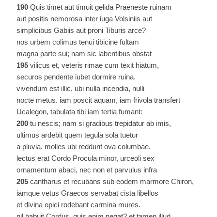
190
Quis timet aut timuit gelida Praeneste ruinam
aut positis nemorosa inter iuga Volsiniis aut
simplicibus Gabiis aut proni Tiburis arce?
nos urbem colimus tenui tibicine fultam
magna parte sui; nam sic labentibus obstat
195
vilicus et, veteris rimae cum texit hiatum,
securos pendente iubet dormire ruina.
vivendum est illic, ubi nulla incendia, nulli
nocte metus. iam poscit aquam, iam frivola transfert
Ucalegon, tabulata tibi iam tertia fumant:
200
tu nescis; nam si gradibus trepidatur ab imis,
ultimus ardebit quem tegula sola tuetur
a pluvia, molles ubi reddunt ova columbae.
lectus erat Cordo Procula minor, urceoli sex
ornamentum abaci, nec non et parvulus infra
205
cantharus et recubans sub eodem marmore Chiron,
iamque vetus Graecos servabat cista libellos
et divina opici rodebant carmina mures.
nil habuit Cordus, quis enim negat? et tamen illud