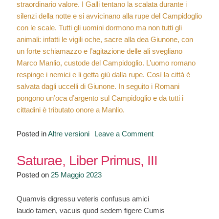
straordinario valore. I Galli tentano la scalata durante i
silenzi della notte e si avvicinano alla rupe del Campidoglio
con le scale. Tutti gli uomini dormono ma non tutti gli
animali: infatti le vigili oche, sacre alla dea Giunone, con
un forte schiamazzo e l’agitazione delle ali svegliano
Marco Manlio, custode del Campidoglio. L’uomo romano
respinge i nemici e li getta giù dalla rupe. Così la città è
salvata dagli uccelli di Giunone. In seguito i Romani
pongono un’oca d’argento sul Campidoglio e da tutti i
cittadini è tributato onore a Manlio.
on
Posted in
Altre versioni
Leave a Comment
“Le
oche
Saturae, Liber Primus, III
del
Posted on
25 Maggio 2023
Campidoglio”
Quamvis digressu veteris confusus amici
laudo tamen, vacuis quod sedem figere Cumis