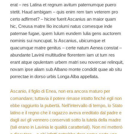
erat – res Latina et regnum avitum paternumque puero
stetit. Haud ambigam – quis enim rem tam veterem pro
certo adfirmet? – hicine fuerit Ascanius an maior quam
hic, Creusa matre Ilio incolumi natus comesque inde
paternae fugae, quem Iulum eundem Iulia gens auctorem
nominis sui nuncupat. Is Ascanius, ubicumque et
quacumque matre genitus – certe natum Aenea constat –
abundante Lavinii multitudine florentem iam ut tum res
erant atque opulentam urbem matri seu novercae relinquit,
novam ipse aliam sub Albano monte condidit quae ab situ
porrectae in dorso urbis Longa Alba appellata.
Ascanio, il figlio di Enea, non era ancora maturo per
comandare; tuttavia il potere rimase intatto finché egli non
ebbe raggiunto la pubertà. Nell’intervallo di tempo, lo Stato
latino e il regno che il ragazzo aveva ereditato dal padre e
dagli avi gli vennero conservati sotto la tutela della madre
(tali erano in Lavinia le qualità caratteriali). Non mi metterò