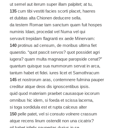
ut semel aut iterum super illam palpitet; at tu,
135
cum tibi vestiti facies scorti placet, haeres
et dubitas alta Chionen deducere sella.
da testem Romae tam sanctum quam fuit hospes
numinis Idaei, procedat vel Numa vel qui
servavit trepidam flagranti ex aede Minervam:
140
protinus ad censum, de moribus ultima fiet
quaestio. “quot pascit servos? quot possidet agri
iugera? quam multa magnaque paropside cenat?”
quantum quisque sua nummorum servat in arca,
tantum habet et fidei. iures licet et Samothracum
145
et nostrorum aras, contemnere fulmina pauper
creditur atque deos dis ignoscentibus ipsis.
quid quod materiam praebet causasque iocorum
omnibus hic idem, si foeda et scissa lacerna,
si toga sordidula est et rupta calceus alter
150
pelle patet, vel si consuto volnere crassum
atque recens linum ostendit non una cicatrix?
nil habet infelix paupertas durius in se