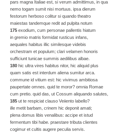
pars magna Italiae est, si verum admittimus, in qua
nemo togam sumit nisi mortuus. ipsa dierum
festorum herboso colitur si quando theatro
maiestas tandemque redit ad pulpita notum
175
exodium, cum personae pallentis hiatum
in gremio matris formidat rusticus infans,
aequales habitus illic similesque videbis
orchestram et populum; clari velamen honoris
sufficiunt tunicae summis aedilibus albae.
180
hic ultra vires habitus nitor, hic aliquid plus
quam satis est interdum aliena sumitur arca.
commune id vitium est: hic vivimus ambitiosa
paupertate omnes. quid te moror? omnia Romae
cum pretio. quid das, ut Cossum aliquando salutes,
185
ut te respiciat clauso Veiiento labello?
ille metit barbam, crinem hic deponit amati;
plena domus libis venalibus: accipe et istud
fermentum tibi habe. praestare tributa clientes
cogimur et cultis augere peculia servis.