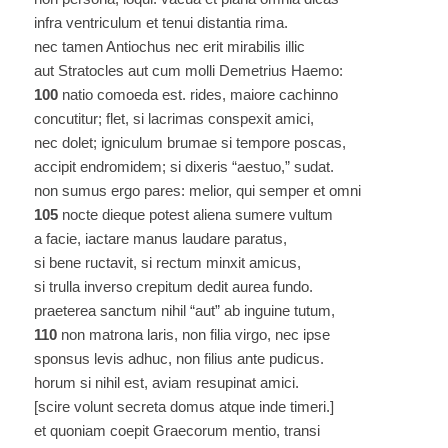
infra ventriculum et tenui distantia rima.
nec tamen Antiochus nec erit mirabilis illic
aut Stratocles aut cum molli Demetrius Haemo:
100
natio comoeda est. rides, maiore cachinno
concutitur; flet, si lacrimas conspexit amici,
nec dolet; igniculum brumae si tempore poscas,
accipit endromidem; si dixeris “aestuo,” sudat.
non sumus ergo pares: melior, qui semper et omni
105
nocte dieque potest aliena sumere vultum
a facie, iactare manus laudare paratus,
si bene ructavit, si rectum minxit amicus,
si trulla inverso crepitum dedit aurea fundo.
praeterea sanctum nihil “aut” ab inguine tutum,
110
non matrona laris, non filia virgo, nec ipse
sponsus levis adhuc, non filius ante pudicus.
horum si nihil est, aviam resupinat amici.
[scire volunt secreta domus atque inde timeri.]
et quoniam coepit Graecorum mentio, transi