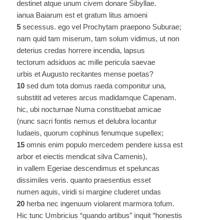
destinet atque unum civem donare Sibyllae.
ianua Baiarum est et gratum litus amoeni
5
secessus. ego vel Prochytam praepono Suburae;
nam quid tam miserum, tam solum vidimus, ut non
deterius credas horrere incendia, lapsus
tectorum adsiduos ac mille pericula saevae
urbis et Augusto recitantes mense poetas?
10
sed dum tota domus raeda componitur una,
substitit ad veteres arcus madidamque Capenam.
hic, ubi nocturnae Numa constituebat amicae
(nunc sacri fontis nemus et delubra locantur
Iudaeis, quorum cophinus fenumque supellex;
15
omnis enim populo mercedem pendere iussa est
arbor et eiectis mendicat silva Camenis),
in vallem Egeriae descendimus et speluncas
dissimiles veris. quanto praesentius esset
numen aquis, viridi si margine cluderet undas
20
herba nec ingenuum violarent marmora tofum.
Hic tunc Umbricius “quando artibus” inquit “honestis