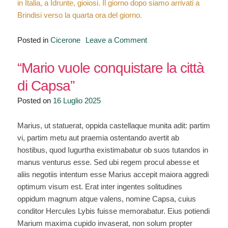
in Italia, a Idrunte, gioiosi. Il giorno dopo siamo arrivati a
Brindisi verso la quarta ora del giorno.
on
Posted in
Cicerone
Leave a Comment
“Il
viaggio
“Mario vuole conquistare la città
di
di Capsa”
Cicerone
Posted on
16 Luglio 2025
verso
Brindisi”
Marius, ut statuerat, oppida castellaque munita adit: partim
vi, partim metu aut praemia ostentando avertit ab
hostibus, quod Iugurtha existimabatur ob suos tutandos in
manus venturus esse. Sed ubi regem procul abesse et
aliis negotiis intentum esse Marius accepit maiora aggredi
optimum visum est. Erat inter ingentes solitudines
oppidum magnum atque valens, nomine Capsa, cuius
conditor Hercules Lybis fuisse memorabatur. Eius potiendi
Marium maxima cupido invaserat, non solum propter