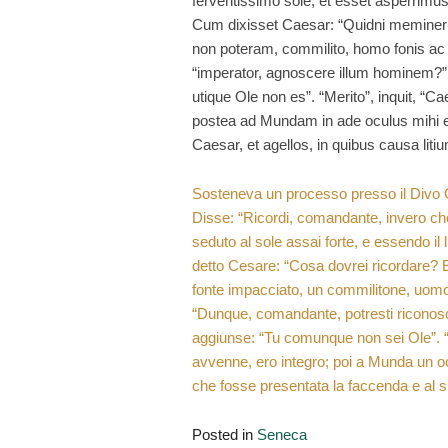
ferventissimo sole, et esset asperrim
Cum dixisset Caesar: “Quidni memineri
non poteram, commilito, homo fonis ac st
“imperator, agnoscere illum hominem?”.
utique Ole non es”. “Merito”, inquit, 
postea ad Mundam in ade oculus mihi effo
Caesar, et agellos, in quibus causa litium
Sosteneva un processo presso il Divo Gi
Disse: “Ricordi, comandante, invero ch
seduto al sole assai forte, e essendo i
detto Cesare: “Cosa dovrei ricordare? E
fonte impacciato, un commilitone, uomo
“Dunque, comandante, potresti riconos
aggiunse: “Tu comunque non sei Ole”. “G
avvenne, ero integro; poi a Munda un occh
che fosse presentata la faccenda e al suo
Posted in
Seneca