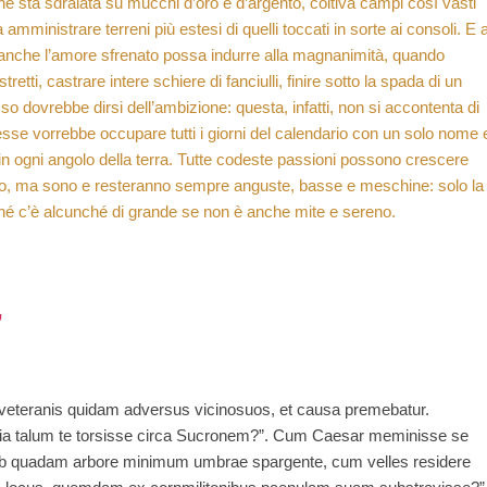
 ne sta sdraiata su mucchi d’oro e d’argento, coltiva campi così vasti
mministrare terreni più estesi di quelli toccati in sorte ai consoli. E 
anche l’amore sfrenato possa indurre alla magnanimità, quando
retti, castrare intere schiere di fanciulli, finire sotto la spada di un
o dovrebbe dirsi dell’ambizione: questa, infatti, non si accontenta di
esse vorrebbe occupare tutti i giorni del calendario con un solo nome 
 in ogni angolo della terra. Tutte codeste passioni possono crescere
do, ma sono e resteranno sempre anguste, basse e meschine: solo la
lo, né c’è alcunché di grande se non è anche mite e sereno.
”
veteranis quidam adversus vicinosuos, et causa premebatur.
pania talum te torsisse circa Sucronem?”. Cum Caesar meminisse se
 “sub quadam arbore minimum umbrae spargente, cum velles residere