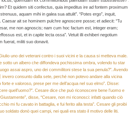
us locus, quemdam ex cornmilitonibus paenulam suam substravisse?”
m? Et quidem siti confectus, quia impeditus ire ad fontem proximum
renuus, aquam mihi in galea sua attulit”. “Potes ergo”, inquit,
 Caesar ait se hominem pulchre agnoscere posse; et adiecit: “Tu
“Caesar, me non agnoscis; nam cum hoc factum est, integer eram;
ssus est, et in capite lecta ossa”. Vetuit illi exhiberi negotium
 fuerat, militi suo donavit.
ulio uno dei veterani contro i suoi vicini e la causa si metteva male.
e sotto un albero che diffondeva pochissima ombra, volendo tu star
l luogo assai aspro, uno dei commilitoni stese la sua penula?”. Avendo
 invero consunto dalla sete, perché non potevo andare alla vicina
 forte e valoroso, prese per me dell’acqua nel suo elmo”. Disse:
cere quell’uomo?”. Cesare dice che può riconoscere bene l’uomo e
iustamente”, disse, “Cesare, non mi riconosci: infatti quando ciò
io mi fu cavato in battaglia, e fui ferito alla testa”. Cesare gli proibì
 soldato donò quei campi, nei quali era stato il motivo delle liti.