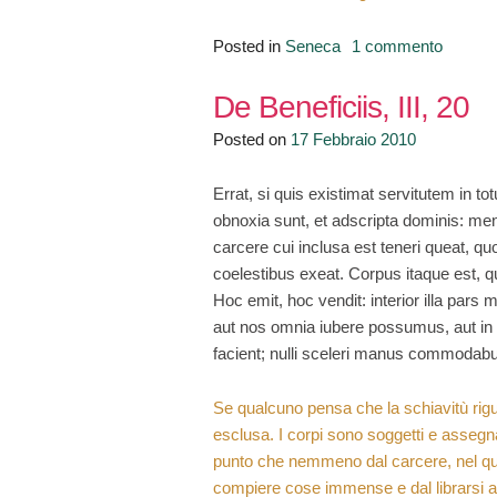
su
Posted in
Seneca
1 commento
“Benefi
malgra
De Beneficiis, III, 20
gli
Posted on
17 Febbraio 2010
ingrati”
Errat, si quis existimat servitutem in
obnoxia sunt, et adscripta dominis: men
carcere cui inclusa est teneri queat, qu
coelestibus exeat. Corpus itaque est, q
Hoc emit, hoc vendit: interior illa pars
aut nos omnia iubere possumus, aut in
facient; nulli sceleri manus commodabu
Se qualcuno pensa che la schiavitù rigua
esclusa. I corpi sono soggetti e assegna
punto che nemmeno dal carcere, nel qual
compiere cose immense e dal librarsi al