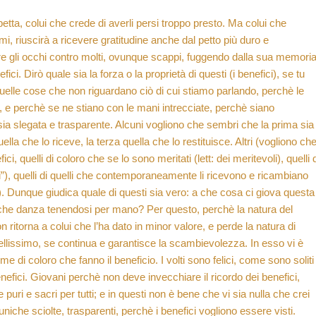
petta, colui che crede di averli persi troppo presto. Ma colui che
mi, riuscirà a ricevere gratitudine anche dal petto più duro e
e gli occhi contro molti, ovunque scappi, fuggendo dalla sua memoria
fici. Dirò quale sia la forza o la proprietà di questi (i benefici), se tu
quelle cose che non riguardano ciò di cui stiamo parlando, perchè le
, e perchè se ne stiano con le mani intrecciate, perchè siano
e sia slegata e trasparente. Alcuni vogliono che sembri che la prima sia
ella che lo riceve, la terza quella che lo restituisce. Altri (vogliono ch
ci, quelli di coloro che se lo sono meritati (lett: dei meritevoli), quelli 
”), quelli di quelli che contemporaneamente li ricevono e ricambiano
i). Dunque giudica quale di questi sia vero: a che cosa ci giova questa
e danza tenendosi per mano? Per questo, perchè la natura del
itorna a colui che l’ha dato in minor valore, e perde la natura di
bellissimo, se continua e garantisce la scambievolezza. In esso vi è
e di coloro che fanno il beneficio. I volti sono felici, come sono soliti
efici. Giovani perchè non deve invecchiare il ricordo dei benefici,
e puri e sacri per tutti; e in questi non è bene che vi sia nulla che crei
tuniche sciolte, trasparenti, perchè i benefici vogliono essere visti.