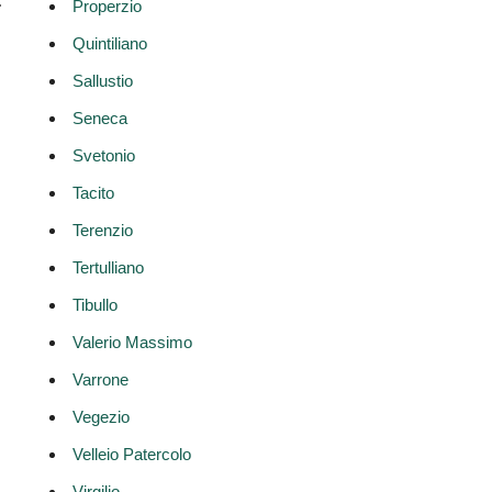
.
Properzio
Quintiliano
Sallustio
Seneca
Svetonio
Tacito
Terenzio
Tertulliano
Tibullo
Valerio Massimo
Varrone
Vegezio
Velleio Patercolo
Virgilio