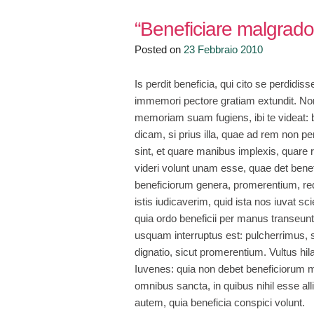
“Beneficiare malgrado g
Posted on
23 Febbraio 2010
Is perdit beneficia, qui cito se perdidiss
immemori pectore gratiam extundit. Non
memoriam suam fugiens, ibi te videat: b
dicam, si prius illa, quae ad rem non per
sint, et quare manibus implexis, quare r
videri volunt unam esse, quae det benefi
beneficiorum genera, promerentium, re
istis iudicaverim, quid ista nos iuvat s
quia ordo beneficii per manus transeunti
usquam interruptus est: pulcherrimus, si
dignatio, sicut promerentium. Vultus hil
Iuvenes: quia non debet beneficiorum me
omnibus sancta, in quibus nihil esse allig
autem, quia beneficia conspici volunt.