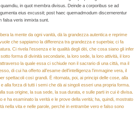
i, quamdiu, in quot membra divisus. Deinde a corporibus se ad
t argumenta eius excussit; post haec quemadmodum discernerentur
 falsa veris inmixta sunt.
; libera la mente da ogni vanità, dà la grandezza autentica e reprime
, vuole che sappiamo la differenza tra grandezza e superbia; ci fa
tura. Ci rivela l’essenza e le qualità degli dèi, che cosa siano gli inferi
sotto forma di divinità secondarie, la loro sede, la loro attività, il loro
attraverso la quale essa ci schiude non il sacrario di una città, ma il
tesso, di cui ha offerto all’esame dell’intelligenza l’immagine vera, il
 spettacoli così grandi. È ritornata, poi, ai principi delle cose, alla
alla forza di tutti i semi che dà ai singoli esseri una propria forma.
a sua origine, la sua sede, la sua durata, e sulle parti in cui è divisa.
o e ha esaminato la verità e le prove della verità; ha, quindi, mostrato
à nella vita e nelle parole, perché in entrambe vero e falso sono