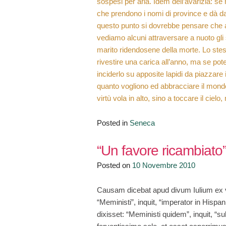
sospesi per aria. Idem dell’avarizia: se
che prendono i nomi di province e dà da a
questo punto si dovrebbe pensare che 
vediamo alcuni attraversare a nuoto gli st
marito ridendosene della morte. Lo stess
rivestire una carica all’anno, ma se pot
inciderlo su apposite lapidi da piazzare
quanto vogliono ed abbracciare il mon
virtù vola in alto, sino a toccare il cie
Posted in
Seneca
“Un favore ricambiato
Posted on
10 Novembre 2010
Causam dicebat apud divum Iulium ex 
“Meministi”, inquit, “imperator in His
dixisset: “Meministi quidem”, inquit,