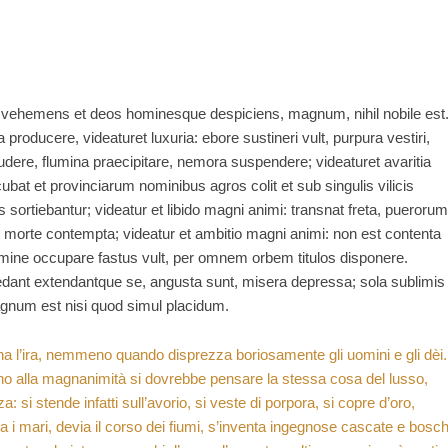
em vehemens et deos hominesque despiciens, magnum, nihil nobile est
producere, videaturet luxuria: ebore sustineri vult, purpura vestiri,
ludere, flumina praecipitare, nemora suspendere; videaturet avaritia
ubat et provinciarum nominibus agros colit et sub singulis vilicis
sortiebantur; videatur et libido magni animi: transnat freta, puerorum
t morte contempta; videatur et ambitio magni animi: non est contenta
nomine occupare fastus vult, per omnem orbem titulos disponere.
edant extendantque se, angusta sunt, misera depressa; sola sublimis
gnum est nisi quod simul placidum.
 ha l’ira, nemmeno quando disprezza boriosamente gli uomini e gli dèi.
o alla magnanimità si dovrebbe pensare la stessa cosa del lusso,
si stende infatti sull’avorio, si veste di porpora, si copre d’oro,
a i mari, devia il corso dei fiumi, s’inventa ingegnose cascate e bosch