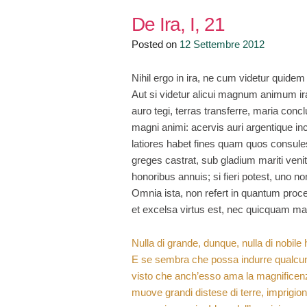
De Ira, I, 21
Posted on
12 Settembre 2012
Nihil ergo in ira, ne cum videtur quid
Aut si videtur alicui magnum animum ira 
auro tegi, terras transferre, maria conc
magni animi: acervis auri argentique inc
latiores habet fines quam quos consules 
greges castrat, sub gladium mariti veni
honoribus annuis; si fieri potest, uno 
Omnia ista, non refert in quantum proc
et excelsa virtus est, nec quicquam ma
Nulla di grande, dunque, nulla di nobile
E se sembra che possa indurre qualcun
visto che anch’esso ama la magnificenza: 
muove grandi distese di terre, imprigion