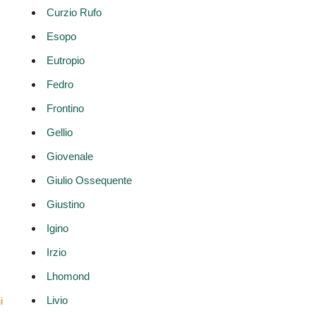
Curzio Rufo
Esopo
Eutropio
.
Fedro
Frontino
Gellio
Giovenale
Giulio Ossequente
Giustino
Igino
Irzio
Lhomond
Livio
i