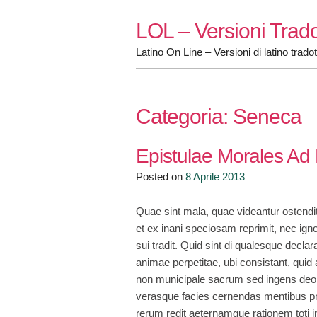
Skip
LOL – Versioni Trado
to
content
Latino On Line – Versioni di latino tradot
Categoria:
Seneca
Epistulae Morales Ad 
Posted on
8 Aprile 2013
Quae sint mala, quae videantur ostendi
et ex inani speciosam reprimit, nec ignor
sui tradit. Quid sint di qualesque decla
animae perpetitae, ubi consistant, quid 
non municipale sacrum sed ingens deo
verasque facies cernendas mentibus pro
rerum redit aeternamque rationem toti