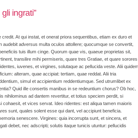
li ingrati”
e credit. At qui instat, et onerat priora sequentibus, etiam ex duro et
 audebit adversus multa oculos attollere; quocumque se convertit,
eneficiis tuis illum cinge. Quorum quae vis, quaeue proprietas sit,
tinent, transilire mihi permiseris, quare tres Gratiae, et quare sorores
identes, iuvenes, et virgines, solutaque ac pellucida veste. Alii quide
cium: alteram, quae accipiat: tertiam, quae reddat. Alii tria
ddentium, simul et accipientium reddentiumque. Sed utrumlibet ex
cientia? Quid ille consertis manibus in se redeuntium chorus? Ob hoc,
s nihilominus ad dantem revertitur, et totius speciem perdit, si
 cohaesit, et vices servat. Ideo ridentes: est aliqua tamen maioris
ares sunt, quales solent esse qui dant, vel accipiunt beneficia.
moria senescere. Virgines: quia incorrupta sunt, et sincera, et
ati debet, nec adscripti; solutis itaque tunicis utuntur: pellucidis