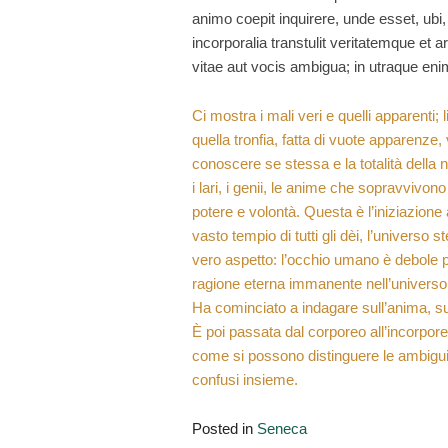
animo coepit inquirere, unde esset, ub
incorporalia transtulit veritatemque e
vitae aut vocis ambigua; in utraque enim
Ci mostra i mali veri e quelli apparenti
quella tronfia, fatta di vuote apparenze
conoscere se stessa e la totalità della na
i lari, i genii, le anime che sopravvivono 
potere e volontà. Questa è l’iniziazione 
vasto tempio di tutti gli dèi, l’universo s
vero aspetto: l’occhio umano è debole per
ragione eterna immanente nell’universo e 
Ha cominciato a indagare sull’anima, sull
È poi passata dal corporeo all’incorpore
come si possono distinguere le ambiguit
confusi insieme.
Posted in
Seneca