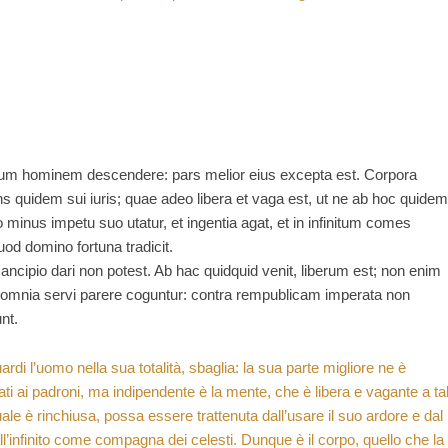
ciare
do
 totum hominem descendere: pars melior eius excepta est. Corpora
s quidem sui iuris; quae adeo libera et vaga est, ut ne ab hoc quidem
o minus impetu suo utatur, et ingentia agat, et in infinitum comes
uod domino fortuna tradicit.
 mancipio dari non potest. Ab hac quidquid venit, liberum est; non enim
 omnia servi parere coguntur: contra rempublicam imperata non
nt.
rdi l’uomo nella sua totalità, sbaglia: la sua parte migliore ne è
ti ai padroni, ma indipendente è la mente, che è libera e vagante a ta
e è rinchiusa, possa essere trattenuta dall’usare il suo ardore e dal
l’infinito come compagna dei celesti. Dunque è il corpo, quello che la