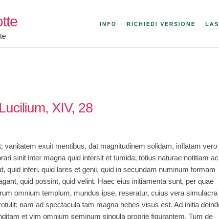
tte
INFO
RICHIEDI VERSIONE
LAS
te
Lucilium, XIV, 28
t; vanitatem exuit mentibus, dat magnitudinem solidam, inflatam vero
ari sinit inter magna quid intersit et tumida; totius naturae notitiam ac
rat, quid inferi, quid lares et genii, quid in secundam numinum formam
agant, quid possint, quid velint. Haec eius initiamenta sunt, per quae
rum omnium templum, mundus ipse, reseratur, cuius vera simulacra
tulit; nam ad spectacula tam magna hebes visus est. Ad initia deind
 inditam et vim omnium seminum singula proprie figurantem. Tum de