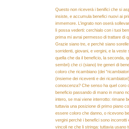
Questo non riceverà i benifici che si as
insiste, e accumula benefici nuovi ai pri
immemore. L’ingrato non oserà sollevar
lì possa vederti: cerchialo con i tuoi bene
prima mi avrai permesso di trattare di 
Grazie siano tre, e perchè siano sorelle
sorridenti, giovani, e vergini, e la vest
quella che da il beneficio, la seconda, qu
sembri) che ci (siano) tre generi di benefi
coloro che ricambiano (dei “ricambiatori
(insieme dei riceventi e dei ricambiator
conoscenza? Che senso ha quel coro ch
beneficio passando di mano in mano non r
intero, se mai viene interrotto: rimane 
tuttavia una posizione di primo piano com
essere coloro che danno, o ricevono ben
vergini perchè i benefici sono incorrotti 
vincoli ne che li stringa: tuttavia usano 