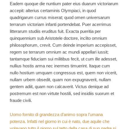
Eadem quoque die nuntium pater eius duarum victoriarum
accepit: alterius certaminis Olympiaci, in quod
quadrigarum currus miserat; quod omen universarum
terrarum victoriam infanti portendebat. Puer acerrimus
litterarum studiis eruditus fuit. Exacta pueritia per
quinquennium sub Aristotele doctore, inclito omnium
philosophorum, crevit. Cum deinde imperium accepisset,
regem se terrarum omnium ac mundi appellari iussit;
tantamque fiduciam sui militibus fecit, ut cum ille adesset,
nullius hostis arma nec inermes timuerint. Itaque cum
nullo hostium umquam congressus est, quem non vicerit,
nullam urbem obsedit, quam non expugnaverit, nullam
gentem adiit, quam non calcaverit. Victus denique ad
postremum est non virtute hostili, sed insidiis suorum et
fraude civili.
Uomo fornito di grandezza d’animo sopra l’umana
potenza. Infatti nel giorno in cui è nato, due aquile che
volavano tutto il giorno sul tetto della casa di suo padre si