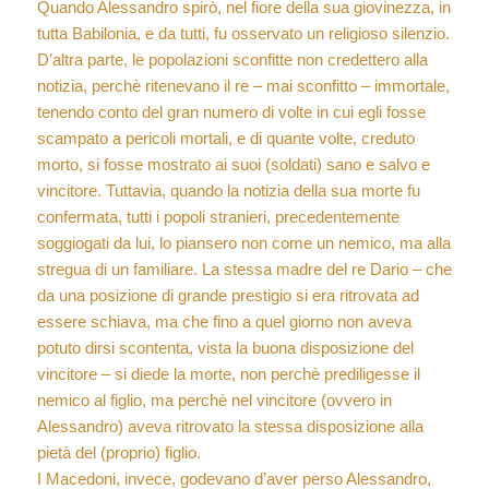
Quando Alessandro spirò, nel fiore della sua giovinezza, in
tutta Babilonia, e da tutti, fu osservato un religioso silenzio.
D’altra parte, le popolazioni sconfitte non credettero alla
notizia, perchè ritenevano il re – mai sconfitto – immortale,
tenendo conto del gran numero di volte in cui egli fosse
scampato a pericoli mortali, e di quante volte, creduto
morto, si fosse mostrato ai suoi (soldati) sano e salvo e
vincitore. Tuttavia, quando la notizia della sua morte fu
confermata, tutti i popoli stranieri, precedentemente
soggiogati da lui, lo piansero non come un nemico, ma alla
stregua di un familiare. La stessa madre del re Dario – che
da una posizione di grande prestigio si era ritrovata ad
essere schiava, ma che fino a quel giorno non aveva
potuto dirsi scontenta, vista la buona disposizione del
vincitore – si diede la morte, non perchè prediligesse il
nemico al figlio, ma perchè nel vincitore (ovvero in
Alessandro) aveva ritrovato la stessa disposizione alla
pietà del (proprio) figlio.
I Macedoni, invece, godevano d’aver perso Alessandro,