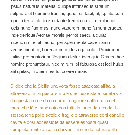
ipsius naturalis materia, quippe intrinsecus stratum
sulphure et bitumine traditur, quae res facit, ut, spiritu cum
igne in terra interiore luctante frequenter e compluribus
locis nunc flammas, nunc vaporem, nunc fumum eructet.
Inde denique Aetnae montis per tot saecula durat
incendium, et ubi acrior per sperimenta cavernarum
ventus incubuit, harenarum moles egeruntur. Proximum
Italiae promuntorium Regium dicitur, ideo quia Graece
hoc
nomine pronuntiatur. Nec mirum, si fabulosa est loci huius
antiquitas, in quem res tot coiere mirae.
Si dice che la Sicilia una volta fosse attaccata all’Italia
attraverso un angusto istmo e che fosse stata portata via
da questa come da un corpo maggiore dall’impeto del
mare che là è trascinato con tutta la forza delle onde. La
stessa terra poi è sottile e fragile e attraverso certi canali e
cavità è così accessibile da essere esposta quasi
completamente al soffio dei venti; inoltre la natura dello