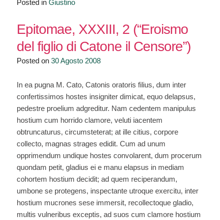
Posted in
Giustino
Epitomae, XXXIII, 2 (“Eroismo
del figlio di Catone il Censore”)
Posted on
30 Agosto 2008
In ea pugna M. Cato, Catonis oratoris filius, dum inter
confertissimos hostes insigniter dimicat, equo delapsus,
pedestre proelium adgreditur. Nam cedentem manipulus
hostium cum horrido clamore, veluti iacentem
obtruncaturus, circumsteterat; at ille citius, corpore
collecto, magnas strages edidit. Cum ad unum
opprimendum undique hostes convolarent, dum procerum
quondam petit, gladius ei e manu elapsus in mediam
cohortem hostium decidit; ad quem reciperandum,
umbone se protegens, inspectante utroque exercitu, inter
hostium mucrones sese immersit, recollectoque gladio,
multis vulneribus exceptis, ad suos cum clamore hostium