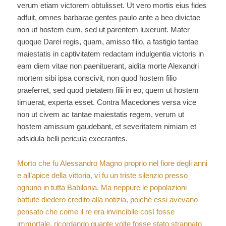
verum etiam victorem obtulisset. Ut vero mortis eius fides
adfuit, omnes barbarae gentes paulo ante a beo divictae
non ut hostem eum, sed ut parentem luxerunt. Mater
quoque Darei regis, quam, amisso filio, a fastigio tantae
maiestatis in captivitatem redactam indulgentia victoris in
eam diem vitae non paenituerant, aidita morte Alexandri
mortem sibi ipsa conscivit, non quod hostem filio
praeferret, sed quod pietatem filii in eo, quem ut hostem
timuerat, experta esset. Contra Macedones versa vice
non ut civem ac tantae maiestatis regem, verum ut
hostem amissum gaudebant, et severitatem nimiam et
adsidula belli pericula execrantes.
Morto che fu Alessandro Magno proprio nel fiore degli anni
e all’apice della vittoria, vi fu un triste silenzio presso
ognuno in tutta Babilonia. Ma neppure le popolazioni
battute diedero credito alla notizia, poiché essi avevano
pensato che come il re era invincibile così fosse
immortale, ricordando quante volte fosse stato strappato