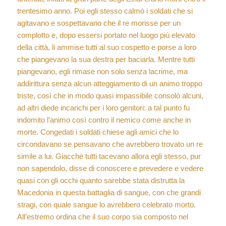
trentesimo anno. Poi egli stesso calmò i soldati che si
agitavano e sospettavano che il re morisse per un
complotto e, dopo essersi portato nel luogo più elevato
della città, li ammise tutti al suo cospetto e porse a loro
che piangevano la sua destra per baciarla. Mentre tutti
piangevano, egli rimase non solo senza lacrime, ma
addirittura senza alcun atteggiamento di un animo troppo
triste, così che in modo quasi impassibile consolò alcuni,
ad altri diede incarichi per i loro genitori: a tal punto fu
indomito l’animo così contro il nemico come anche in
morte. Congedati i soldati chiese agli amici che lo
circondavano se pensavano che avrebbero trovato un re
simile a lui. Giacché tutti tacevano allora egli stesso, pur
non sapendolo, disse di conoscere e prevedere e vedere
quasi con gli occhi quanto sarebbe stata distrutta la
Macedonia in questa battaglia di sangue, con che grandi
stragi, con quale sangue lo avrebbero celebrato morto.
All’estremo ordina che il suo corpo sia composto nel