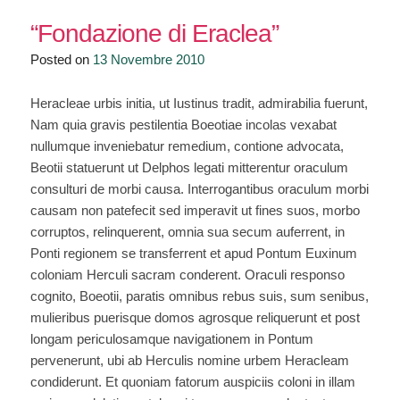
“Elogio
di
“Fondazione di Eraclea”
Alessandro
Posted on
13 Novembre 2010
Magno”
Heracleae urbis initia, ut Iustinus tradit, admirabilia fuerunt,
Nam quia gravis pestilentia Boeotiae incolas vexabat
nullumque inveniebatur remedium, contione advocata,
Beotii statuerunt ut Delphos legati mitterentur oraculum
consulturi de morbi causa. Interrogantibus oraculum morbi
causam non patefecit sed imperavit ut fines suos, morbo
corruptos, relinquerent, omnia sua secum auferrent, in
Ponti regionem se transferrent et apud Pontum Euxinum
coloniam Herculi sacram conderent. Oraculi responso
cognito, Boeotii, paratis omnibus rebus suis, sum senibus,
mulieribus puerisque domos agrosque reliquerunt et post
longam periculosamque navigationem in Pontum
pervenerunt, ubi ab Herculis nomine urbem Heracleam
condiderunt. Et quoniam fatorum auspiciis coloni in illam