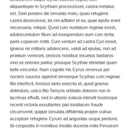
aliquantisper in Scythiam processisset, castra metatus
est. Dein postero die simulato metu, quasi refugiens
castra deseruisset, ita vini adfatim et ea, quae epulis erant
necessaria, reliquit. Quod cum nuntiatum reginae esset,
adulescentulum filium ad insequendum eum cum tertia
parte copiarum mittit. Cum ventum ad castra Cyri esset,
ignarus rei militaris adulescens, veluti ad epulas, non ad
proelium venisset, omissis hostibus insuetos barbaros
vino se onerare patitur, priusque Scythae ebrietate quam
bello vincuntur. Nam cognitis his Cyrus reversus per
noctem saucios opprimit omnesque Scythas cum reginae
filio interfecit. Amisso tanto exercitu et, quod gravius
dolendum, unico filio Tamyris orbitatis dolorem non in
lacrimas effudit, sed in ultionis solacia intendit hostesque
recenti victoria exsultantes pari insidiarum fraude
circumvenit; quippe simulata diffidentia propter vulnus
acceptum refugiens Cyrum ad angustias usque perduxit.
Ibi conpositis in montibus insidiis ducenta milia Persarum