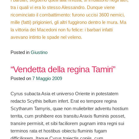
tra i quali vi era lo stesso Alessandro. Dunque viene
ricominciato il combattimento: furono uccisi 3600 nemici,
mille (fatti) prigionieri, gli altri fuggirono dentro le mura. Ma
la vittoria dei Macedoni non fu felice: i barbari infatti
avevano intinto le spade nel veleno.
Posted in
Giustino
“Vendetta della regina Tamiri”
Posted on
7 Maggio 2009
Cyrus subacta Asia et universo Oriente in potestatem
redacto Scythis bellum infert. Erat eo tempore regina
Scytharum Tamyris, quae non muliebriter adventu hostium
territa, cum prohibere eos transitu Araxis fluminis posset,
transire permisit, et sibi faciliorem pugnam intra regni sui
terminos rata et hostibus obiectu fluminis fugam
difficiliorem. Itaque Cyrus traiectis copiis, cum