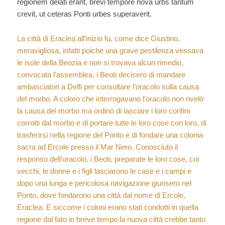
regionem delati erant, brevi tempore nova urbs tantum
crevit, ut ceteras Ponti urbes superaverit.
La città di Eraclea all’inizio fu, come dice Giustino,
meravigliosa, infatti poichè una grave pestilenza vessava
le isole della Beozia e non si trovava alcun rimedio,
convocata l’assemblea, i Beoti decisero di mandare
ambasciatori a Delfi per consultare l’oracolo sulla causa
del morbo. A coloro che interrogavano l’oracolo non rivelò
la causa del morbo ma ordinò di lasciare i loro confini
corrotti dal morbo e di portare tutte le loro cose con loro, di
trasferirsi nella regione del Ponto e di fondare una colonia
sacra ad Ercole presso il Mar Nero. Conosciuto il
responso dell’oracolo, i Beoti, preparate le loro cose, coi
vecchi, le donne e i figli lasciarono le case e i campi e
dopo una lunga e pericolosa navigazione giunsero nel
Ponto, dove fondarono una città dal nome di Ercole,
Eraclea. E siccome i coloni erano stati condotti in quella
regione dal fato in breve tempo la nuova città crebbe tanto