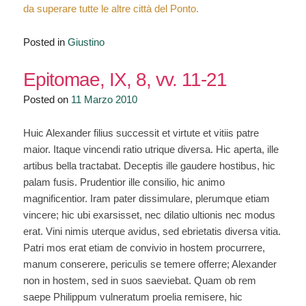
da superare tutte le altre città del Ponto.
Posted in
Giustino
Epitomae, IX, 8, vv. 11-21
Posted on
11 Marzo 2010
Huic Alexander filius successit et virtute et vitiis patre
maior. Itaque vincendi ratio utrique diversa. Hic aperta, ille
artibus bella tractabat. Deceptis ille gaudere hostibus, hic
palam fusis. Prudentior ille consilio, hic animo
magnificentior. Iram pater dissimulare, plerumque etiam
vincere; hic ubi exarsisset, nec dilatio ultionis nec modus
erat. Vini nimis uterque avidus, sed ebrietatis diversa vitia.
Patri mos erat etiam de convivio in hostem procurrere,
manum conserere, periculis se temere offerre; Alexander
non in hostem, sed in suos saeviebat. Quam ob rem
saepe Philippum vulneratum proelia remisere, hic