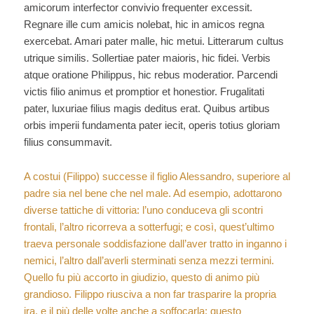
amicorum interfector convivio frequenter excessit.
Regnare ille cum amicis nolebat, hic in amicos regna
exercebat. Amari pater malle, hic metui. Litterarum cultus
utrique similis. Sollertiae pater maioris, hic fidei. Verbis
atque oratione Philippus, hic rebus moderatior. Parcendi
victis filio animus et promptior et honestior. Frugalitati
pater, luxuriae filius magis deditus erat. Quibus artibus
orbis imperii fundamenta pater iecit, operis totius gloriam
filius consummavit.
A costui (Filippo) successe il figlio Alessandro, superiore al
padre sia nel bene che nel male. Ad esempio, adottarono
diverse tattiche di vittoria: l’uno conduceva gli scontri
frontali, l’altro ricorreva a sotterfugi; e così, quest’ultimo
traeva personale soddisfazione dall’aver tratto in inganno i
nemici, l’altro dall’averli sterminati senza mezzi termini.
Quello fu più accorto in giudizio, questo di animo più
grandioso. Filippo riusciva a non far trasparire la propria
ira, e il più delle volte anche a soffocarla; questo