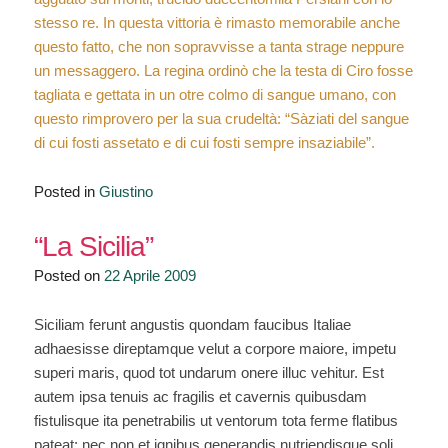
stesso re. In questa vittoria è rimasto memorabile anche
questo fatto, che non sopravvisse a tanta strage neppure
un messaggero. La regina ordinò che la testa di Ciro fosse
tagliata e gettata in un otre colmo di sangue umano, con
questo rimprovero per la sua crudeltà: “Sàziati del sangue
di cui fosti assetato e di cui fosti sempre insaziabile”.
Posted in
Giustino
“La Sicilia”
Posted on
22 Aprile 2009
Siciliam ferunt angustis quondam faucibus Italiae
adhaesisse direptamque velut a corpore maiore, impetu
superi maris, quod tot undarum onere illuc vehitur. Est
autem ipsa tenuis ac fragilis et cavernis quibusdam
fistulisque ita penetrabilis ut ventorum tota ferme flatibus
pateat; nec non et ignibus generandis nutriendisque soli