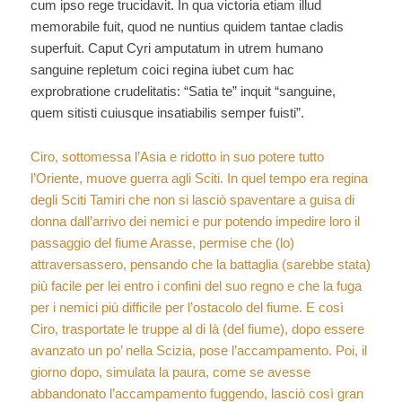
cum ipso rege trucidavit. In qua victoria etiam illud
memorabile fuit, quod ne nuntius quidem tantae cladis
superfuit. Caput Cyri amputatum in utrem humano
sanguine repletum coici regina iubet cum hac
exprobratione crudelitatis: “Satia te” inquit “sanguine,
quem sitisti cuiusque insatiabilis semper fuisti”.
Ciro, sottomessa l’Asia e ridotto in suo potere tutto
l’Oriente, muove guerra agli Sciti. In quel tempo era regina
degli Sciti Tamiri che non si lasciò spaventare a guisa di
donna dall’arrivo dei nemici e pur potendo impedire loro il
passaggio del fiume Arasse, permise che (lo)
attraversassero, pensando che la battaglia (sarebbe stata)
più facile per lei entro i confini del suo regno e che la fuga
per i nemici più difficile per l’ostacolo del fiume. E così
Ciro, trasportate le truppe al di là (del fiume), dopo essere
avanzato un po’ nella Scizia, pose l’accampamento. Poi, il
giorno dopo, simulata la paura, come se avesse
abbandonato l’accampamento fuggendo, lasciò così gran