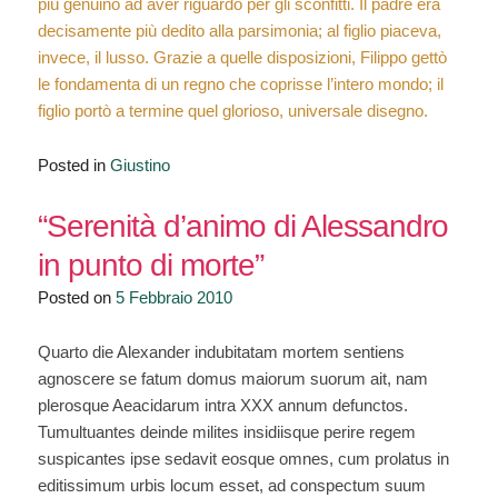
più genuino ad aver riguardo per gli sconfitti. Il padre era
decisamente più dedito alla parsimonia; al figlio piaceva,
invece, il lusso. Grazie a quelle disposizioni, Filippo gettò
le fondamenta di un regno che coprisse l’intero mondo; il
figlio portò a termine quel glorioso, universale disegno.
Posted in
Giustino
“Serenità d’animo di Alessandro
in punto di morte”
Posted on
5 Febbraio 2010
Quarto die Alexander indubitatam mortem sentiens
agnoscere se fatum domus maiorum suorum ait, nam
plerosque Aeacidarum intra XXX annum defunctos.
Tumultuantes deinde milites insidiisque perire regem
suspicantes ipse sedavit eosque omnes, cum prolatus in
editissimum urbis locum esset, ad conspectum suum