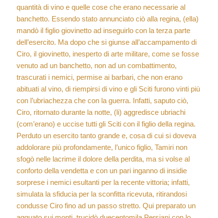
quantità di vino e quelle cose che erano necessarie al
banchetto. Essendo stato annunciato ciò alla regina, (ella)
mandò il figlio giovinetto ad inseguirlo con la terza parte
dell’esercito. Ma dopo che si giunse all’accampamento di
Ciro, il giovinetto, inesperto di arte militare, come se fosse
venuto ad un banchetto, non ad un combattimento,
trascurati i nemici, permise ai barbari, che non erano
abituati al vino, di riempirsi di vino e gli Sciti furono vinti più
con l’ubriachezza che con la guerra. Infatti, saputo ciò,
Ciro, ritornato durante la notte, (li) aggredisce ubriachi
(com’erano) e uccise tutti gli Sciti con il figlio della regina.
Perduto un esercito tanto grande e, cosa di cui si doveva
addolorare più profondamente, l’unico figlio, Tamiri non
sfogò nelle lacrime il dolore della perdita, ma si volse al
conforto della vendetta e con un pari inganno di insidie
sorprese i nemici esultanti per la recente vittoria; infatti,
simulata la sfiducia per la sconfitta ricevuta, ritirandosi
condusse Ciro fino ad un passo stretto. Qui preparato un
agguato sui monti, trucidò duecentomila Persiani con lo