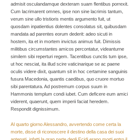
admisit osculandamque dexteram suam flentibus porrexit.
Cum lacrimarent omnes, ipse non sine lacrimis tantum,
verum sine ullo tristioris mentis argumento fuit, ut
quosdam inpatientius dolentes consolatus sit, quibusdam
mandata ad parentes eorum dederit: adeo sicuti in
hostem, ita et in mortem invictus animus fuit. Dimissis
militibus circumstantes amicos percontatur, videanturne
similem sibi reperturi regem. Tacentibus cunctis tum ipse,
ut hoc nesciat, ita illud scire vaticinarique se ac paene
oculis videre dixit, quantum sit in hoc certamine sanguinis
fusura Macedonia, quantis caedibus, quo cruore mortuo
sibi parentatura. Ad postremum corpus suum in
Hammonis templum condi iubet. Cum deficere eum amici
viderent, quaerunt, quem imperii faciat heredem.
Respondit dignissimum.
Al quarto giorno Alessandro, avvertendo come certa la
morte, disse di riconoscere il destino della casa dei suoi
antenati, infatti la gran parte degli Ecidi erano morti entro il