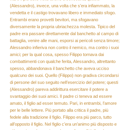
(Alessandro), invece, una volta che s’era infiammato, la
vendetta e il castigo trovavano libero e immediato sfogo.
Entrambi erano provetti bevitori, ma sfogavano
diversamente la propria ubriachezza molesta. Tipico del
padre era passare direttamente dal banchetto al campo di
battaglia, venire alle mani, esporsi ai pericoli senza timore;
Alessandro infieriva non contro il nemico, ma contro i suoi
amici; per la qual cosa, spesso Filippo tornava dai
combattimenti con qualche ferita, Alessandro, altrettanto
spesso, abbandonava il banchetto che aveva ucciso
qualcuno dei suoi. Quello (Filippo) non gradiva circondarsi
di persone del suo seguito nell’esercizio del potere; questi
(Alessandro) pareva addirittura esercitare il potere a
svantaggio dei suoi amici. Il padre ci teneva ad essere
amato, il figlio ad esser temuto. Pari, in entrambi, l’amore
per le belle lettere. Più portato alla critica il padre, più
fedele alla tradizione il figlio. Filippo era più parco, tutto
all’opposto il figlio. Nel figlio c’era un’animo più disposto e