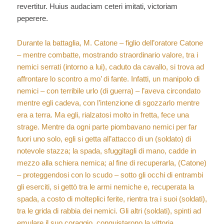
revertitur. Huius audaciam ceteri imitati, victoriam
peperere.
Durante la battaglia, M. Catone – figlio dell’oratore Catone
– mentre combatte, mostrando straordinario valore, tra i
nemici serrati (intorno a lui), caduto da cavallo, si trova ad
affrontare lo scontro a mo’ di fante. Infatti, un manipolo di
nemici – con terribile urlo (di guerra) – l’aveva circondato
mentre egli cadeva, con l’intenzione di sgozzarlo mentre
era a terra. Ma egli, rialzatosi molto in fretta, fece una
strage. Mentre da ogni parte piombavano nemici per far
fuori uno solo, egli si getta all’attacco di un (soldato) di
notevole stazza; la spada, sfuggitagli di mano, cadde in
mezzo alla schiera nemica; al fine di recuperarla, (Catone)
– proteggendosi con lo scudo – sotto gli occhi di entrambi
gli eserciti, si gettò tra le armi nemiche e, recuperata la
spada, a costo di molteplici ferite, rientra tra i suoi (soldati),
tra le grida di rabbia dei nemici. Gli altri (soldati), spinti ad
emulare il suo coraggio, conquistarono la vittoria.