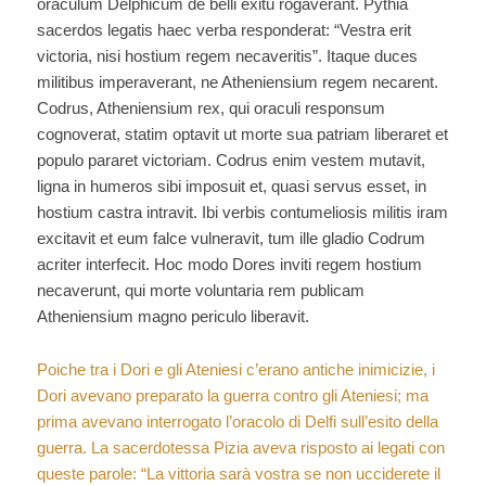
oraculum Delphicum de belli exitu rogaverant. Pythia
sacerdos legatis haec verba responderat: “Vestra erit
victoria, nisi hostium regem necaveritis”. Itaque duces
militibus imperaverant, ne Atheniensium regem necarent.
Codrus, Atheniensium rex, qui oraculi responsum
cognoverat, statim optavit ut morte sua patriam liberaret et
populo pararet victoriam. Codrus enim vestem mutavit,
ligna in humeros sibi imposuit et, quasi servus esset, in
hostium castra intravit. Ibi verbis contumeliosis militis iram
excitavit et eum falce vulneravit, tum ille gladio Codrum
acriter interfecit. Hoc modo Dores inviti regem hostium
necaverunt, qui morte voluntaria rem publicam
Atheniensium magno periculo liberavit.
Poiche tra i Dori e gli Ateniesi c’erano antiche inimicizie, i
Dori avevano preparato la guerra contro gli Ateniesi; ma
prima avevano interrogato l’oracolo di Delfi sull’esito della
guerra. La sacerdotessa Pizia aveva risposto ai legati con
queste parole: “La vittoria sarà vostra se non ucciderete il