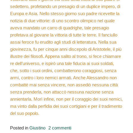
sedettero, profetando un presagio di un duplice impero, di
Europa e Asia. Nello stesso giorno suo padre ricevette la
notizia di due vittorie: di uno scontro olimpico nel quale
aveva mandato un carro di quadrighe, tale presagio
profetava al giovane la vittoria di tutte le terre. Il fanciullo
assai feroce fu erudito agli studi di letteratura. Nella sua
giovinezza, fu per cinque anni discepolo di Aristotele, il più
illustre dei filosofi. Appena salito al trono, si fece chiamare
re dell’universo, e ispirò una tale fiducia ai suoi soldati,
che, sotto i suoi ordini, combatterono coraggiosi, senza
armi, contro i loro nemici armati. Anche Alessandro non
combattè mai senza vincere, non assediò nessuna città
senza prenderla, non attaccò nessuna nazione senza
annientarla. Morì infine, non per il coraggio dei suoi nemici,
ma vinto dalla perfidia dei suoi cortigiani e per il tradimento
del suo popolo.
su
Posted in
Giustino
2 commenti