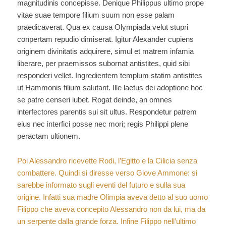
magnitudinis concepisse. Denique Philippus ultimo prope
vitae suae tempore filium suum non esse palam
praedicaverat. Qua ex causa Olympiada velut stupri
conpertam repudio dimiserat. Igitur Alexander cupiens
originem divinitatis adquirere, simul et matrem infamia
liberare, per praemissos subornat antistites, quid sibi
responderi vellet. Ingredientem templum statim antistites
ut Hammonis filium salutant. Ille laetus dei adoptione hoc
se patre censeri iubet. Rogat deinde, an omnes
interfectores parentis sui sit ultus. Respondetur patrem
eius nec interfici posse nec mori; regis Philippi plene
peractam ultionem.
Poi Alessandro ricevette Rodi, l’Egitto e la Cilicia senza
combattere. Quindi si diresse verso Giove Ammone: si
sarebbe informato sugli eventi del futuro e sulla sua
origine. Infatti sua madre Olimpia aveva detto al suo uomo
Filippo che aveva concepito Alessandro non da lui, ma da
un serpente dalla grande forza. Infine Filippo nell’ultimo