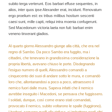
subito terga verterunt. Eos barbari effuse sequentes, in
alios, inter quos ipse Alexander erat, incidunt. Renovatum
ergo proelium est: ex tribus milibus hostium sescenti
caesi sunt, mille capti, reliqui intra moenia confugerunt.
Sed Macedonum victoria laeta non fuit: barbari enim
veneno tinxerant gladios.
Al quarto giorno Alessandro giunge alla città, che era nel
regno di Sambo. Da poco Sambo era fuggito, ma i
cittadini, che tenevano in grandissima considerazione la
propria libertà, avevano chiuso le porte. Disdegnando
l’esiguo numero di quelli, Alessandro comandò a
cinquecento dei suoi di andare sotto le mura, e comandò
loro che, allontanandosi a poco a poco, attraessero il
nemico fuori dalle mura. Sapeva infatti che il nemico
avrebbe inseguito i Macedoni, se pensava che fuggissero.
I soldati, dunque, così come erano stati comandati,
provocato il nemico, subito voltarono le spalle (fuggirono).
I barbari, segueno quelli alla rinfusa, si imbattono negli altri,