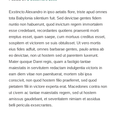
Exstincto Alexandro in ipso aetatis flore, triste apud omnes
tota Babylonia silentium fuit. Sed devictae gentes fidem
nuntio non habuerunt, quod invictum regem immortalem
esse credebant, recordantes quotiens praesenti morti
ereptus esset, quam saepe, cum mortuus creditus esset,
sospitem et victorem se suis obtulisset. Ut vero mortis
eius fides adfuit, omnes barbarae gentes, paulo antea ab
eo devictae, non ut hostem sed ut parentem luxerunt.
Mater quoque Darei regis, quam a fastigio tantae
maiestatis in servitutem redactam indulgentia victoris in
eam diem vitae non paenituerat, mortem sibi ipsa
conscivit, non quod hostem filio praeferret, sed quod
pietatem filii in victore experta erat. Macedones contra non
ut civem ac tantae maiestatis regem, sed ut hostem
amissus gaudebant, et severitatem nimiam et assidua
belli pericula exsecrantes.