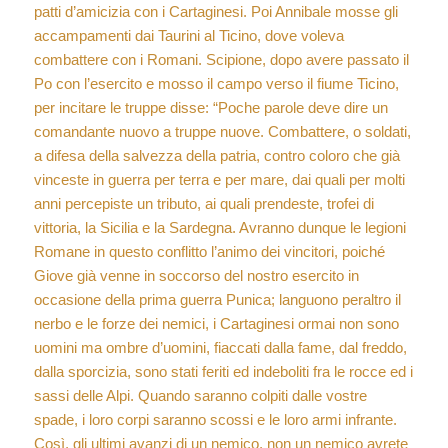
patti d’amicizia con i Cartaginesi. Poi Annibale mosse gli
accampamenti dai Taurini al Ticino, dove voleva
combattere con i Romani. Scipione, dopo avere passato il
Po con l’esercito e mosso il campo verso il fiume Ticino,
per incitare le truppe disse: “Poche parole deve dire un
comandante nuovo a truppe nuove. Combattere, o soldati,
a difesa della salvezza della patria, contro coloro che già
vinceste in guerra per terra e per mare, dai quali per molti
anni percepiste un tributo, ai quali prendeste, trofei di
vittoria, la Sicilia e la Sardegna. Avranno dunque le legioni
Romane in questo conflitto l’animo dei vincitori, poiché
Giove già venne in soccorso del nostro esercito in
occasione della prima guerra Punica; languono peraltro il
nerbo e le forze dei nemici, i Cartaginesi ormai non sono
uomini ma ombre d’uomini, fiaccati dalla fame, dal freddo,
dalla sporcizia, sono stati feriti ed indeboliti fra le rocce ed i
sassi delle Alpi. Quando saranno colpiti dalle vostre
spade, i loro corpi saranno scossi e le loro armi infrante.
Così, gli ultimi avanzi di un nemico, non un nemico avrete