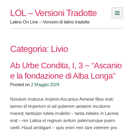
Skip
LOL – Versioni Tradotte
to
content
Latino On Line – Versioni di latino tradotte
Categoria:
Livio
Ab Urbe Condita, I, 3 – “Ascanio
e la fondazione di Alba Longa”
Posted on
2 Maggio 2024
Nondum maturus imperio Ascanius Aeneae filius erat;
tamen id imperium ei ad puberem aetatem incolume
mansit; tantisper tutela muliebri – tanta indoles in Lavinia
erat – res Latina et regnum avitum paternumque puero
stetit. Haud ambigam – quis enim rem tam veterem pro