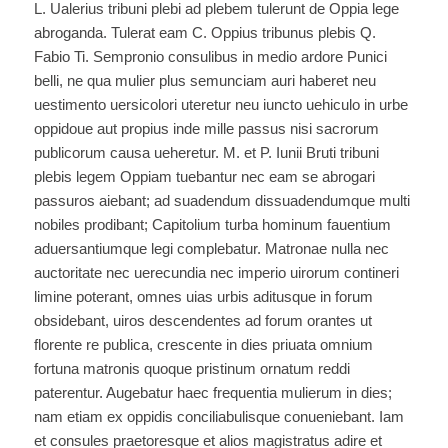
L. Ualerius tribuni plebi ad plebem tulerunt de Oppia lege
abroganda. Tulerat eam C. Oppius tribunus plebis Q.
Fabio Ti. Sempronio consulibus in medio ardore Punici
belli, ne qua mulier plus semunciam auri haberet neu
uestimento uersicolori uteretur neu iuncto uehiculo in urbe
oppidoue aut propius inde mille passus nisi sacrorum
publicorum causa ueheretur. M. et P. Iunii Bruti tribuni
plebis legem Oppiam tuebantur nec eam se abrogari
passuros aiebant; ad suadendum dissuadendumque multi
nobiles prodibant; Capitolium turba hominum fauentium
aduersantiumque legi complebatur. Matronae nulla nec
auctoritate nec uerecundia nec imperio uirorum contineri
limine poterant, omnes uias urbis aditusque in forum
obsidebant, uiros descendentes ad forum orantes ut
florente re publica, crescente in dies priuata omnium
fortuna matronis quoque pristinum ornatum reddi
paterentur. Augebatur haec frequentia mulierum in dies;
nam etiam ex oppidis conciliabulisque conueniebant. Iam
et consules praetoresque et alios magistratus adire et