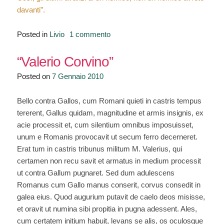
davanti”.
su
Posted in
Livio
1 commento
“Discorso
di
“Valerio Corvino”
Scipione
Posted on
7 Gennaio 2010
alle
truppe
Bello contra Gallos, cum Romani quieti in castris tempus
(I)”
tererent, Gallus quidam, magnitudine et armis insignis, ex
acie processit et, cum silentium omnibus imposuisset,
unum e Romanis provocavit ut secum ferro decerneret.
Erat tum in castris tribunus militum M. Valerius, qui
certamen non recu savit et armatus in medium processit
ut contra Gallum pugnaret. Sed dum adulescens
Romanus cum Gallo manus conserit, corvus consedit in
galea eius. Quod augurium putavit de caelo deos misisse,
et oravit ut numina sibi propitia in pugna adessent. Ales,
cum certatem initium habuit, levans se alis, os oculosque