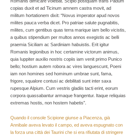
Romanis dimicare volebat. Scipio postquam trans Padum
copias duxit et ad Ticinum amnem castra movit, ad
militum hortationem dixit: “Novus imperator apud novos
milites pauca verba dicet. Pro patriae salute pugnabitis,
milites, cum gentibus quas terra marique iam bello vicistis,
a quibus stipendium per multos annos exegistis ac belli
praemia Siciliam ac Sardiniam habuistis. Erit igitur
Romanis legionibus in hoc certamine victorum animus,
quia Iuppiter auxilio nostris copiis iam venit primo Punico
bello; hostium autem robora ac vires languescunt, Poeni
iam non homines sed hominum umbrae sunt, fama,
frigore, squalore contusi ac debilitati sunt inter saxa
rupesque Alpium. Cum vestris gladiis tacti erint, eorum
corpora quassabantur armaque frangentur. Itaque reliquias
extremas hostis, non hostem habetis”.
Quando il console Scipione giunse a Piacenza, già
Annibale aveva levato il campo, ed aveva espugnato con
la forza una città dei Taurini che si era rifiutata di stringere