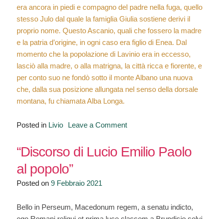
era ancora in piedi e compagno del padre nella fuga, quello
stesso Julo dal quale la famiglia Giulia sostiene derivi il
proprio nome. Questo Ascanio, quali che fossero la madre
e la patria d’origine, in ogni caso era figlio di Enea. Dal
momento che la popolazione di Lavinio era in eccesso,
lasciò alla madre, o alla matrigna, la città ricca e fiorente, e
per conto suo ne fondò sotto il monte Albano una nuova
che, dalla sua posizione allungata nel senso della dorsale
montana, fu chiamata Alba Longa.
on
Posted in
Livio
Leave a Comment
Ab
Urbe
“Discorso di Lucio Emilio Paolo
Condita,
al popolo”
I,
Posted on
9 Febbraio 2021
3
–
“Ascanio
Bello in Perseum, Macedonum regem, a senatu indicto,
e
ego Romani reliqui et prima luce classem a Brundisio solvi