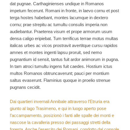
dat pugnae. Carthaginienses undique in Romanos
impetum fecerunt. Romani in fronte, in laevo cornu et post
terga hostes habebant, montes lacumque in dextero
cornu; prae strepitu ac tumultu consulis imperia non
audiebantur. Praeterea visum et prope armorum usum
densa caligo eripiebat. Tum terrificus terrae motus multas
italicas urbes ac vicos prostravit avertitque cursu rapidos
amnes et montes ingenti lapsu proruit, sed nemo
pugnantium id sensit, tantus fuit ardor animorum in pugna.
In tam atroci tumultu ingens fuit caedes. Hostium ictus
multos Romanos obtruncaverunt; pauci per montium
saltus evaserunt. Flaminius quoque in proelio strenue
pugnans cecidit.
Dai quartieri invernali Annibale attraverso l’Etruria era
giunto al lago Trasimeno, e qui in luogo aperto pose
l’accampamento, posizionò i fanti alle spalle dei monti e
nascose la cavalleria presso dei passaggi stretti della
foresta. Anche l’esercito dei Romani, condotto dal console