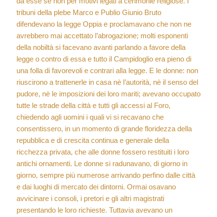
da esse se non per motivi legati a cerimonie religiose. I
tribuni della plebe Marco e Publio Giunio Bruto
difendevano la legge Oppia e proclamavano che non ne
avrebbero mai accettato l’abrogazione; molti esponenti
della nobiltà si facevano avanti parlando a favore della
legge o contro di essa e tutto il Campidoglio era pieno di
una folla di favorevoli e contrari alla legge. E le donne: non
riuscirono a trattenerle in casa nè l’autorità, nè il senso del
pudore, nè le imposizioni dei loro mariti; avevano occupato
tutte le strade della città e tutti gli accessi al Foro,
chiedendo agli uomini i quali vi si recavano che
consentissero, in un momento di grande floridezza della
repubblica e di crescita continua e generale della
ricchezza privata, che alle donne fossero restituiti i loro
antichi ornamenti. Le donne si radunavano, di giorno in
giorno, sempre più numerose arrivando perfino dalle città
e dai luoghi di mercato dei dintorni. Ormai osavano
avvicinare i consoli, i pretori e gli altri magistrati
presentando le loro richieste. Tuttavia avevano un