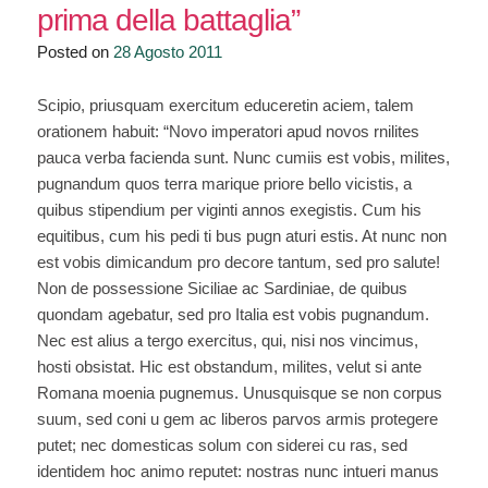
prima della battaglia”
Posted on
28 Agosto 2011
Scipio, priusquam exercitum educeretin aciem, talem
orationem habuit: “Novo imperatori apud novos rnilites
pauca verba facienda sunt. Nunc cumiis est vobis, milites,
pugnandum quos terra marique priore bello vicistis, a
quibus stipendium per viginti annos exegistis. Cum his
equitibus, cum his pedi ti bus pugn aturi estis. At nunc non
est vobis dimicandum pro decore tantum, sed pro salute!
Non de possessione Siciliae ac Sardiniae, de quibus
quondam agebatur, sed pro Italia est vobis pugnandum.
Nec est alius a tergo exercitus, qui, nisi nos vincimus,
hosti obsistat. Hic est obstandum, milites, velut si ante
Romana moenia pugnemus. Unusquisque se non corpus
suum, sed coni u gem ac liberos parvos armis protegere
putet; nec domesticas solum con siderei cu ras, sed
identidem hoc animo reputet: nostras nunc intueri manus