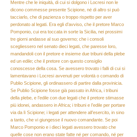
Mentre che le iniquità, di cui si dolgono i Locresi non le
dicono commesse presente Scipione, né di altro si può
tacciarlo, che di pazienza o troppo rispetto per aver
perdonato al legati. Era egli d’avviso, che il pretore Marco
Pomponio, cui era toccata in sorte la Sicilia, nei prossimi
tre giorni andasse al suo governo; che i consoli
scegliessero nel senato dieci legati, che paresse loro,
mandandoli con il pretore e insieme due tribuni della plebe
ed un edile; che il pretore con questo consiglio
conoscesse della cosa. Se avessero trovato i falli di cui si
lamentavano i Locresi avvenuti per volontà o comando di
Publio Scipione, gli ordinassero di partire dalla provinicia.
Se Publio Scipione fosse già passato in Africa, i tribuni
della plebe, e l’edile con due legati che il pretore stimasse
più idonei, andassero in Africa; i tribuni e l’edile per portare
via da lì Scipione; i legati per attendere all’esercito, in sino
a tanto, che vi giungesse il nuovo comandante. Se poi
Marco Pomponio e i dieci legati avessero trovato che
quelle cose non erano state fatte né per comando, né per