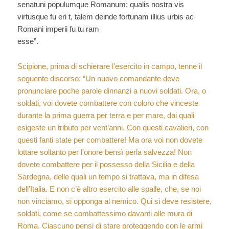
senatuni populumque Romanum; qualis nostra vis
virtusque fu eri t, talem deinde fortunam illius urbis ac
Romani imperii fu tu ram
esse”.
Scipione, prima di schierare l’esercito in campo, tenne il
seguente discorso: “Un nuovo comandante deve
pronunciare poche parole dinnanzi a nuovi soldati. Ora, o
soldati, voi dovete combattere con coloro che vinceste
durante la prima guerra per terra e per mare, dai quali
esigeste un tributo per vent’anni. Con questi cavalieri, con
questi fanti state per combattere! Ma ora voi non dovete
lottare soltanto per l’onore bensì perla salvezza! Non
dovete combattere per il possesso della Sicilia e della
Sardegna, delle quali un tempo si trattava, ma in difesa
dell’Italia. E non c’è altro esercito alle spalle, che, se noi
non vinciamo, si opponga al nemico. Qui si deve resistere,
soldati, come se combattessimo davanti alle mura di
Roma. Ciascuno pensi di stare proteggendo con le armi