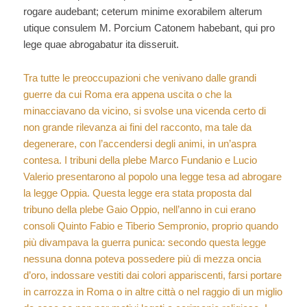
rogare audebant; ceterum minime exorabilem alterum
utique consulem M. Porcium Catonem habebant, qui pro
lege quae abrogabatur ita disseruit.
Tra tutte le preoccupazioni che venivano dalle grandi
guerre da cui Roma era appena uscita o che la
minacciavano da vicino, si svolse una vicenda certo di
non grande rilevanza ai fini del racconto, ma tale da
degenerare, con l’accendersi degli animi, in un’aspra
contesa. I tribuni della plebe Marco Fundanio e Lucio
Valerio presentarono al popolo una legge tesa ad abrogare
la legge Oppia. Questa legge era stata proposta dal
tribuno della plebe Gaio Oppio, nell’anno in cui erano
consoli Quinto Fabio e Tiberio Sempronio, proprio quando
più divampava la guerra punica: secondo questa legge
nessuna donna poteva possedere più di mezza oncia
d’oro, indossare vestiti dai colori appariscenti, farsi portare
in carrozza in Roma o in altre città o nel raggio di un miglio