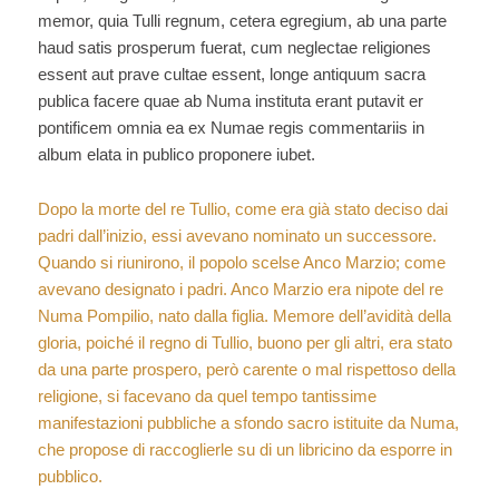
memor, quia Tulli regnum, cetera egregium, ab una parte
haud satis prosperum fuerat, cum neglectae religiones
essent aut prave cultae essent, longe antiquum sacra
publica facere quae ab Numa instituta erant putavit er
pontificem omnia ea ex Numae regis commentariis in
album elata in publico proponere iubet.
Dopo la morte del re Tullio, come era già stato deciso dai
padri dall’inizio, essi avevano nominato un successore.
Quando si riunirono, il popolo scelse Anco Marzio; come
avevano designato i padri. Anco Marzio era nipote del re
Numa Pompilio, nato dalla figlia. Memore dell’avidità della
gloria, poiché il regno di Tullio, buono per gli altri, era stato
da una parte prospero, però carente o mal rispettoso della
religione, si facevano da quel tempo tantissime
manifestazioni pubbliche a sfondo sacro istituite da Numa,
che propose di raccoglierle su di un libricino da esporre in
pubblico.