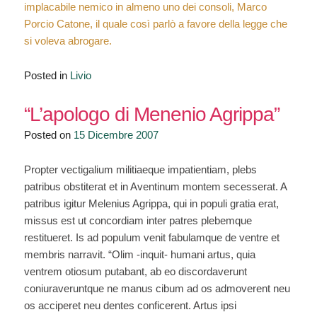
implacabile nemico in almeno uno dei consoli, Marco
Porcio Catone, il quale così parlò a favore della legge che
si voleva abrogare.
Posted in
Livio
“L’apologo di Menenio Agrippa”
Posted on
15 Dicembre 2007
Propter vectigalium militiaeque impatientiam, plebs
patribus obstiterat et in Aventinum montem secesserat. A
patribus igitur Melenius Agrippa, qui in populi gratia erat,
missus est ut concordiam inter patres plebemque
restitueret. Is ad populum venit fabulamque de ventre et
membris narravit. “Olim -inquit- humani artus, quia
ventrem otiosum putabant, ab eo discordaverunt
coniuraveruntque ne manus cibum ad os admoverent neu
os acciperet neu dentes conficerent. Artus ipsi