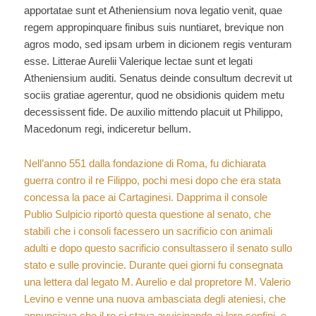
apportatae sunt et Atheniensium nova legatio venit, quae
regem appropinquare finibus suis nuntiaret, brevique non
agros modo, sed ipsam urbem in dicionem regis venturam
esse. Litterae Aurelii Valerique lectae sunt et legati
Atheniensium auditi. Senatus deinde consultum decrevit ut
sociis gratiae agerentur, quod ne obsidionis quidem metu
decessissent fide. De auxilio mittendo placuit ut Philippo,
Macedonum regi, indiceretur bellum.
Nell’anno 551 dalla fondazione di Roma, fu dichiarata
guerra contro il re Filippo, pochi mesi dopo che era stata
concessa la pace ai Cartaginesi. Dapprima il console
Publio Sulpicio riportò questa questione al senato, che
stabilì che i consoli facessero un sacrificio con animali
adulti e dopo questo sacrificio consultassero il senato sullo
stato e sulle provincie. Durante quei giorni fu consegnata
una lettera dal legato M. Aurelio e dal propretore M. Valerio
Levino e venne una nuova ambasciata degli ateniesi, che
annunciava che il re si stava avvicinando ai loro confini, e