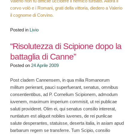
Valerio non fu difficile uccidere il nemico turbato. Allora il
corvo volò e i Romani, grati della vittoria, diedero a Valerio
il cognome di Corvino.
Posted in
Livio
“Risolutezza di Scipione dopo la
battaglia di Canne”
Posted on
24 Aprile 2009
Post cladem Cannensem, in qua milia Romanorum
militum perierant, pauci superfuerant, senatus, omnibus
consentientibus, ad P. Cornelium Scipionem, admodum
iuvenem, maximum imperium commisit, ut rei publicae
saluti provideret. Olim ei, qui senatus consilio intererat,
nuntiatum est aliquot nobiles iuvenes, de rei punlicae
salute desperantes, statuisse, deserta italia, in asiam apud
barbarum regem se transferre. Tum Scipio, consilio