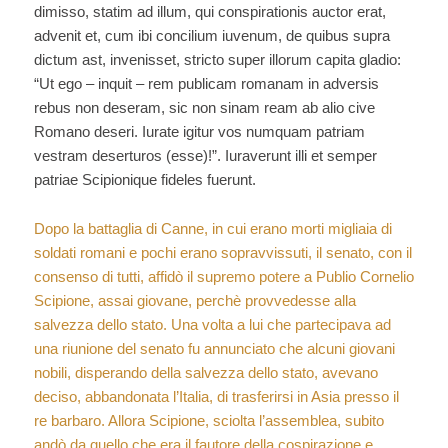
dimisso, statim ad illum, qui conspirationis auctor erat,
advenit et, cum ibi concilium iuvenum, de quibus supra
dictum ast, invenisset, stricto super illorum capita gladio:
“Ut ego – inquit – rem publicam romanam in adversis
rebus non deseram, sic non sinam ream ab alio cive
Romano deseri. Iurate igitur vos numquam patriam
vestram deserturos (esse)!”. Iuraverunt illi et semper
patriae Scipionique fideles fuerunt.
Dopo la battaglia di Canne, in cui erano morti migliaia di
soldati romani e pochi erano sopravvissuti, il senato, con il
consenso di tutti, affidò il supremo potere a Publio Cornelio
Scipione, assai giovane, perchè provvedesse alla
salvezza dello stato. Una volta a lui che partecipava ad
una riunione del senato fu annunciato che alcuni giovani
nobili, disperando della salvezza dello stato, avevano
deciso, abbandonata l’Italia, di trasferirsi in Asia presso il
re barbaro. Allora Scipione, sciolta l’assemblea, subito
andò da quello che era il fautore della cospirazione e,