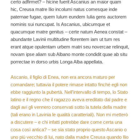
certo adfirmet? – hicine fuerit Ascanius an maior quam
hic, Creusa matre Ilio incolumi natus comesque inde
paternae fugae, quem Iulum eundem Iulia gens auctorem
nominis sui nuncupat. Is Ascanius, ubicumque et
quacumque matre genitus – certe natum Aenea constat –
abundante Lavinii multitudine florentem iam ut tum res
erant atque opulentam urbem matri seu novercae relinquit,
novam ipse aliam sub Albano monte condidit quae ab situ
porrectae in dorso urbis Longa Alba appellata.
Ascanio, il figlio di Enea, non era ancora maturo per
comandare; tuttavia il potere rimase intatto finché egli non
ebbe raggiunto la pubertà. Nell’intervallo di tempo, lo Stato
latino e il regno che il ragazzo aveva ereditato dal padre e
dagli avi gli vennero conservati sotto la tutela della madre
(tali erano in Lavinia le qualità caratteriali). Non mi metterò
a discutere – e chi infatti potrebbe dare come certa una
cosa così antica? – se sia stato proprio questo Ascanio o
uno più vecchio di lui, nato dalla madre Creusa quando Ilio