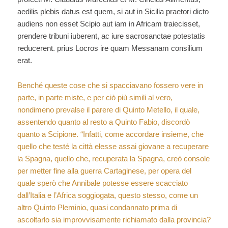
aedilis plebis datus est quem, si aut in Sicilia praetori dicto
audiens non esset Scipio aut iam in Africam traiecisset,
prendere tribuni iuberent, ac iure sacrosanctae potestatis
reducerent. prius Locros ire quam Messanam consilium
erat.
Benché queste cose che si spacciavano fossero vere in
parte, in parte miste, e per ciò più simili al vero,
nondimeno prevalse il parere di Quinto Metello, il quale,
assentendo quanto al resto a Quinto Fabio, discordò
quanto a Scipione. “Infatti, come accordare insieme, che
quello che testé la città elesse assai giovane a recuperare
la Spagna, quello che, recuperata la Spagna, creò console
per metter fine alla guerra Cartaginese, per opera del
quale sperò che Annibale potesse essere scacciato
dall’Italia e l’Africa soggiogata, questo stesso, come un
altro Quinto Pleminio, quasi condannato prima di
ascoltarlo sia improvvisamente richiamato dalla provincia?