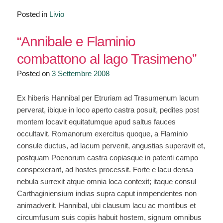
Posted in
Livio
“Annibale e Flaminio
combattono al lago Trasimeno”
Posted on
3 Settembre 2008
Ex hiberis Hannibal per Etruriam ad Trasumenum lacum
perverat, ibique in loco aperto castra posuit, pedites post
montem locavit equitatumque apud saltus fauces
occultavit. Romanorum exercitus quoque, a Flaminio
consule ductus, ad lacum pervenit, angustias superavit et,
postquam Poenorum castra copiasque in patenti campo
conspexerant, ad hostes processit. Forte e lacu densa
nebula surrexit atque omnia loca contexit; itaque consul
Carthaginiensium indias supra caput inmpendentes non
animadverit. Hannibal, ubi clausum lacu ac montibus et
circumfusum suis copiis habuit hostem, signum omnibus