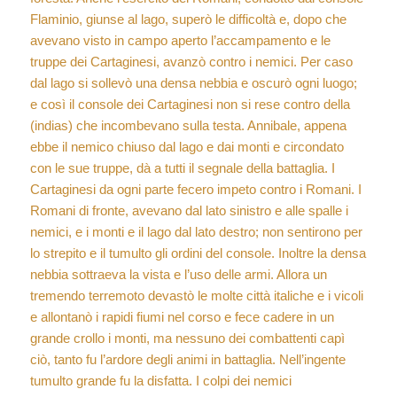
Flaminio, giunse al lago, superò le difficoltà e, dopo che
avevano visto in campo aperto l’accampamento e le
truppe dei Cartaginesi, avanzò contro i nemici. Per caso
dal lago si sollevò una densa nebbia e oscurò ogni luogo;
e così il console dei Cartaginesi non si rese contro della
(indias) che incombevano sulla testa. Annibale, appena
ebbe il nemico chiuso dal lago e dai monti e circondato
con le sue truppe, dà a tutti il segnale della battaglia. I
Cartaginesi da ogni parte fecero impeto contro i Romani. I
Romani di fronte, avevano dal lato sinistro e alle spalle i
nemici, e i monti e il lago dal lato destro; non sentirono per
lo strepito e il tumulto gli ordini del console. Inoltre la densa
nebbia sottraeva la vista e l’uso delle armi. Allora un
tremendo terremoto devastò le molte città italiche e i vicoli
e allontanò i rapidi fiumi nel corso e fece cadere in un
grande crollo i monti, ma nessuno dei combattenti capì
ciò, tanto fu l’ardore degli animi in battaglia. Nell’ingente
tumulto grande fu la disfatta. I colpi dei nemici