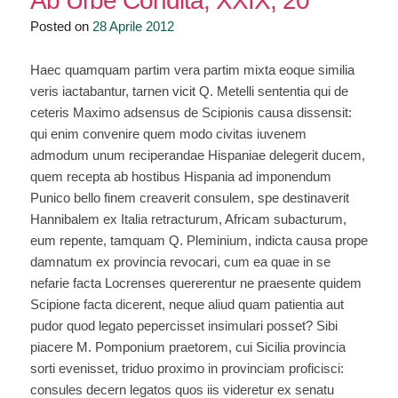
Ab Urbe Condita, XXIX, 20
Posted on
28 Aprile 2012
Haec quamquam partim vera partim mixta eoque similia
veris iactabantur, tarnen vicit Q. Metelli sententia qui de
ceteris Maximo adsensus de Scipionis causa dissensit:
qui enim convenire quem modo civitas iuvenem
admodum unum reciperandae Hispaniae delegerit ducem,
quem recepta ab hostibus Hispania ad imponendum
Punico bello finem creaverit consulem, spe destinaverit
Hannibalem ex Italia retracturum, Africam subacturum,
eum repente, tamquam Q. Pleminium, indicta causa prope
damnatum ex provincia revocari, cum ea quae in se
nefarie facta Locrenses quererentur ne praesente quidem
Scipione facta dicerent, neque aliud quam patientia aut
pudor quod legato pepercisset insimulari posset? Sibi
piacere M. Pomponium praetorem, cui Sicilia provincia
sorti evenisset, triduo proximo in provinciam proficisci:
consules decern legatos quos iis videretur ex senatu