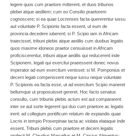
legere quos cum praetore mitterent, et duos tribunos
plebei atque aedilem; cum eo Consilio praetorem
cognoscere; si ea quae Locrenses facta quererentur iussu
aut voluntate P. Scipionis facta essent, ut eum de
provincia decedere iuberent; si P. Scipio iam in Africam
traiecisset, tribuni plebis atque aedilis cum duobus legatis
quos maxime idoneos praetor censuisset in Africam
proficiscerentur, tribuni atque aedilis qui reducerent inde
Scipionem, legati qui exercitui praeessent donec novus
imperator ad eum exercitum venisset: si M. Pomponius et
decern legati comperissent neque iussu neque voluntate
P. Scipionis ea facta esse, ut ad exercitum Scipio maneret
bellumque ut proposuisset gereret. Hoc facto senatus
consulto, cum tribunis plebis actum est aut compararent
inter se aut sorte legerent qui duo cum praetore ac legatis
irent: ad collegium pontificum relatum de expiandis quae
Locris in tempio Proserpinae tacta ac violata elataque inde
essent. Tribuni plebis cum praetore et decern legatis
profecti M. Claudius Marcellus et M. Cincius Alimentus;