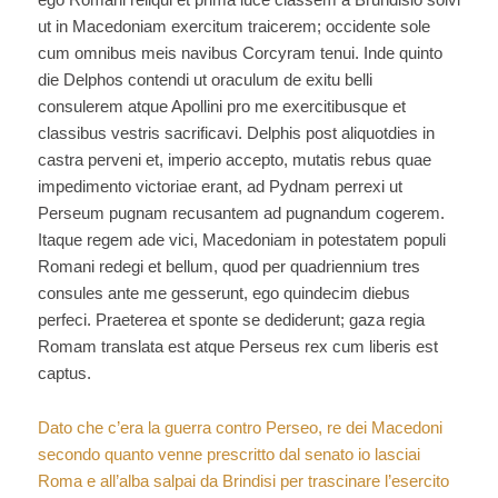
la
ut in Macedoniam exercitum traicerem; occidente sole
fondazione
cum omnibus meis navibus Corcyram tenui. Inde quinto
di
die Delphos contendi ut oraculum de exitu belli
Alba
consulerem atque Apollini pro me exercitibusque et
Longa”
classibus vestris sacrificavi. Delphis post aliquotdies in
castra perveni et, imperio accepto, mutatis rebus quae
impedimento victoriae erant, ad Pydnam perrexi ut
Perseum pugnam recusantem ad pugnandum cogerem.
Itaque regem ade vici, Macedoniam in potestatem populi
Romani redegi et bellum, quod per quadriennium tres
consules ante me gesserunt, ego quindecim diebus
perfeci. Praeterea et sponte se dediderunt; gaza regia
Romam translata est atque Perseus rex cum liberis est
captus.
Dato che c’era la guerra contro Perseo, re dei Macedoni
secondo quanto venne prescritto dal senato io lasciai
Roma e all’alba salpai da Brindisi per trascinare l’esercito