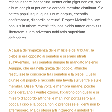
relanguescere inceperunt. Venter enim piger non est, sed
cibum accipit ut per omnia corporis membra distribuat. Sic
patres populusque, quasi unum corpus, cocordia
confirmantur, discordia pereunt”. Propter Melenii fabulam,
populus in urbem revenit; tribunos plebis tamen creavit ut
libertatem suam adversus nobilitatis superbiam
defenderet.
A causa dell’impazienza delle milizie e dei tributari, la
plebe si era opposto ai senatori e si erano ritirati
sull’Aventino. Tra i senatori dunque fu mandato Melenio
Agrippa, che era nella grazia del popolo, affinchè
restituisse la concordia tra i senatori e la plebe. Quello
giunse dal popolo e raccontò una favola sul ventre e sulle
membra. Disse “Una volta le membra umane, poichè
consideravano il ventre ozioso, litigarono con quello e si
misero d’accordo affinchè le mani non portassero alla
bocca il cibo e la bocca non lo prendesse e i denti non lo
afferrassero. Ma gli stessi arti iniziarono a indebolirsi.