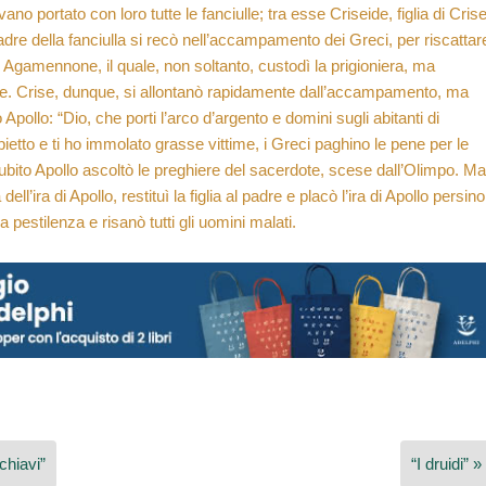
ano portato con loro tutte le fanciulle; tra esse Criseide, figlia di Crise
 padre della fanciulla si recò nell’accampamento dei Greci, per riscattar
 Agamennone, il quale, non soltanto, custodì la prigioniera, ma
ce. Crise, dunque, si allontanò rapidamente dall’accampamento, ma
pollo: “Dio, che porti l’arco d’argento e domini sugli abitanti di
etto e ti ho immolato grasse vittime, i Greci paghino le pene per le
Subito Apollo ascoltò le preghiere del sacerdote, scese dall’Olimpo. Ma
ra di Apollo, restituì la figlia al padre e placò l’ira di Apollo persino
 pestilenza e risanò tutti gli uomini malati.
chiavi”
“I druidi” »