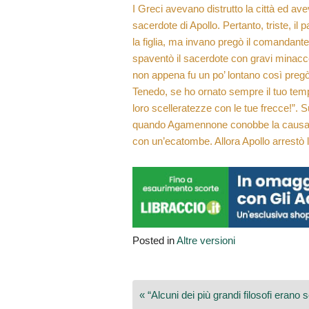
I Greci avevano distrutto la città ed avev
sacerdote di Apollo. Pertanto, triste, il
la figlia, ma invano pregò il comandante
spaventò il sacerdote con gravi minac
non appena fu un po’ lontano così pregò A
Tenedo, se ho ornato sempre il tuo tempi
loro scelleratezze con le tue frecce!”. 
quando Agamennone conobbe la causa dell’i
con un’ecatombe. Allora Apollo arrestò la
Posted in
Altre versioni
Navigazione
« “Alcuni dei più grandi filosofi erano s
articoli