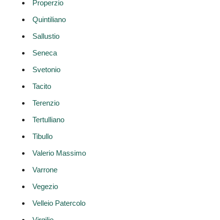
Properzio
Quintiliano
Sallustio
Seneca
Svetonio
Tacito
Terenzio
Tertulliano
Tibullo
Valerio Massimo
Varrone
Vegezio
Velleio Patercolo
Virgilio