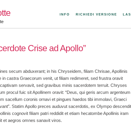
tte
INFO
RICHIEDI VERSIONE
LAS
te
cerdote Crise ad Apollo”
ines secum abduxerant; in his Chryseidem, filiam Chrisae, Apollinis
e in castra Graecorum venit, ut filiam redimeret, sed frustra oravit
tivam servavit, sed gravibus minis sacerdotem terruit. Chryses
d cum procul fuic sit Apollinem oravit: “Deus, qui geris arcum argenteum
um sacellum coronis ornavi et pingues haedos tibi immolavi, Graeci
olvant”. Statim Apollo preces auduvut sacerdotis, ex Olympo descendit
s cognovit filiam patri reddidit et etiam hecatombe Apollinis iram
it et aegros omnes sanavit viros.