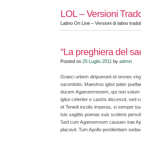
Skip
LOL – Versioni Trado
to
content
Latino On Line – Versioni di latino tradot
“La preghiera del sa
Posted on
25 Luglio 2011
by
admin
Graeci urbem diripuerant et omnes virg
sacerdotis. Maestrus igitur pater puella
ducem Agamemnonem, qui non solum cap
igitur celeriter e castris discessit, se
et Tenedi incolis imperas, si semper tu
tuis sagittis poenas suis sceleris pers
Sed cum Agamemnom causam irae Apollini
placavit. Tum Apollo pestilentiam sedav