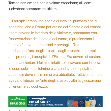
Tamen non omnes haruspicinae credebant; alii eam
iudicabant summam stultitiam.
Gli aruspici erano una specie di indovini piuttosto che di
sacerdoti, che a Roma per ordine del Senato o dei consoli,
esaminavano le interiora delle vittime e, soprattutto con
l’osservazione del fegato e del cuore, o predicevano il
futuro o facevano previsioni e presagi. I Romani
ereditarono l’arte degli aruspici dagli etruschi e per molti
anni presero gli aruspici dall’Etruria. Era dovere di costoro
anche annientare i fulmini; infatti sotterravano con la terra
le cose colpite dal fulmine e circondavano di petali la
superficie dove il fulmine si era abbattuto. Tuttavia non tutti
avevano fiducia nell’arte degli aruspici; altri la giudicavano
un’enorme sciocchezza.