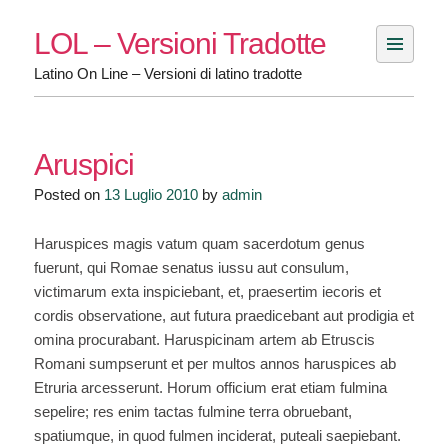
Skip
LOL – Versioni Tradotte
to
content
Latino On Line – Versioni di latino tradotte
Aruspici
Posted on
13 Luglio 2010
by
admin
Haruspices magis vatum quam sacerdotum genus
fuerunt, qui Romae senatus iussu aut consulum,
victimarum exta inspiciebant, et, praesertim iecoris et
cordis observatione, aut futura praedicebant aut prodigia et
omina procurabant. Haruspicinam artem ab Etruscis
Romani sumpserunt et per multos annos haruspices ab
Etruria arcesserunt. Horum officium erat etiam fulmina
sepelire; res enim tactas fulmine terra obruebant,
spatiumque, in quod fulmen inciderat, puteali saepiebant.