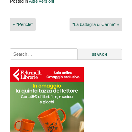
Posted in
Altre versioni
Navigazione
« “Pericle”
“La battaglia di Canne” »
articoli
Search
for: