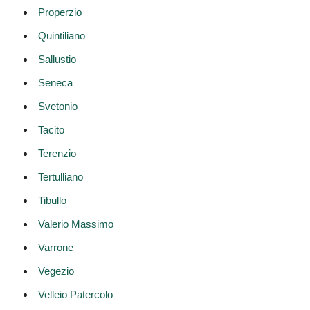
Properzio
Quintiliano
Sallustio
Seneca
Svetonio
Tacito
Terenzio
Tertulliano
Tibullo
Valerio Massimo
Varrone
Vegezio
Velleio Patercolo