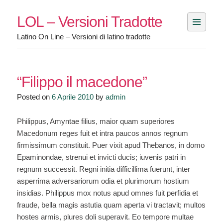
Skip
LOL – Versioni Tradotte
to
content
Latino On Line – Versioni di latino tradotte
“Filippo il macedone”
Posted on
6 Aprile 2010
by
admin
Philippus, Amyntae filius, maior quam superiores
Macedonum reges fuit et intra paucos annos regnum
firmissimum constituit. Puer vixit apud Thebanos, in domo
Epaminondae, strenui et invicti ducis; iuvenis patri in
regnum successit. Regni initia difficillima fuerunt, inter
asperrima adversariorum odia et plurimorum hostium
insidias. Philippus mox notus apud omnes fuit perfidia et
fraude, bella magis astutia quam aperta vi tractavit; multos
hostes armis, plures doli superavit. Eo tempore multae