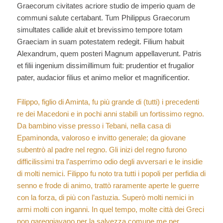
Graecorum civitates acriore studio de imperio quam de
communi salute certabant. Tum Philippus Graecorum
simultates callide aluit et brevissimo tempore totam
Graeciam in suam potestatem redegit. Filium habuit
Alexandrum, quem posteri Magnum appellaverunt. Patris
et filii ingenium dissimillimum fuit: prudentior et frugalior
pater, audacior filius et animo melior et magnificentior.
Filippo, figlio di Aminta, fu più grande di (tutti) i precedenti
re dei Macedoni e in pochi anni stabilì un fortissimo regno.
Da bambino visse presso i Tebani, nella casa di
Epaminonda, valoroso e invitto generale; da giovane
subentrò al padre nel regno. Gli inizi del regno furono
difficilissimi tra l’asperrimo odio degli avversari e le insidie
di molti nemici. Filippo fu noto tra tutti i popoli per perfidia di
senno e frode di animo, trattò raramente aperte le guerre
con la forza, di più con l’astuzia. Superò molti nemici in
armi molti con inganni. In quel tempo, molte città dei Greci
non gareggiavano per la salvezza comune me per