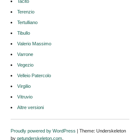
Tacito
Terenzio
Tertulliano
Tibullo
Valerio Massimo
Varrone
Vegezio
Velleio Patercolo
Virgilio
Vitruvio
Altre versioni
Proudly powered by WordPress
|
Theme: Underskeleton
by
getunderskeleton.com
.