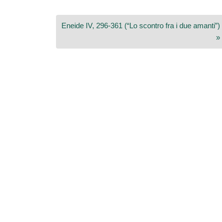
Eneide IV, 296-361 (“Lo scontro fra i due amanti”)
»