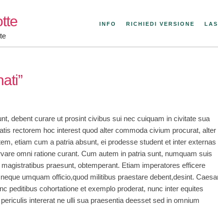
tte
INFO
RICHIEDI VERSIONE
LAS
te
ati”
nt, debent curare ut prosint civibus sui nec cuiquam in civitate sua
atis rectorem hoc interest quod alter commoda civium procurat, alter
utem, etiam cum a patria absunt, ei prodesse student et inter externas
vare omni ratione curant. Cum autem in patria sunt, numquam suis
imis magistratibus praesunt, obtemperant. Etiam imperatores efficere
nt neque umquam officio,quod militibus praestare debent,desint. Caesa
nc peditibus cohortatione et exemplo proderat, nunc inter equites
periculis intererat ne ulli sua praesentia deesset sed in omnium