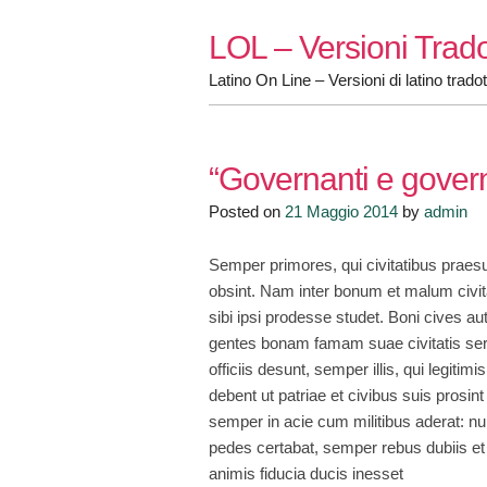
Skip
LOL – Versioni Trado
to
content
Latino On Line – Versioni di latino tradot
“Governanti e govern
Posted on
21 Maggio 2014
by
admin
Semper primores, qui civitatibus praesu
obsint. Nam inter bonum et malum civit
sibi ipsi prodesse studet. Boni cives a
gentes bonam famam suae civitatis ser
officiis desunt, semper illis, qui legit
debent ut patriae et civibus suis prosi
semper in acie cum militibus aderat: nu
pedes certabat, semper rebus dubiis et 
animis fiducia ducis inesset