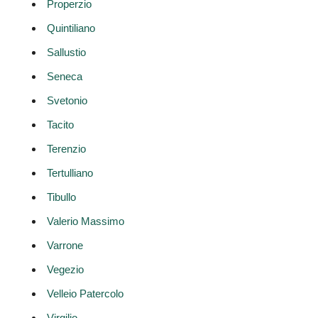
Properzio
Quintiliano
Sallustio
Seneca
Svetonio
Tacito
Terenzio
Tertulliano
Tibullo
Valerio Massimo
Varrone
Vegezio
Velleio Patercolo
Virgilio