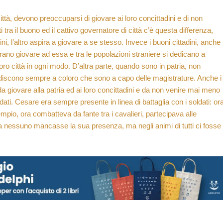
ttà, devono preoccuparsi di giovare ai loro concittadini e di non
i tra il buono ed il cattivo governatore di città c’è questa differenza,
dini, l’altro aspira a giovare a se stesso. Invece i buoni cittadini, anche
rano giovare ad essa e tra le popolazioni straniere si dedicano a
ro città in ogni modo. D’altra parte, quando sono in patria, non
discono sempre a coloro che sono a capo delle magistrature. Anche i
 giovare alla patria ed ai loro concittadini e da non venire mai meno
ati. Cesare era sempre presente in linea di battaglia con i soldati: or
empio, ora combatteva da fante tra i cavalieri, partecipava alle
é a nessuno mancasse la sua presenza, ma negli animi di tutti ci fosse