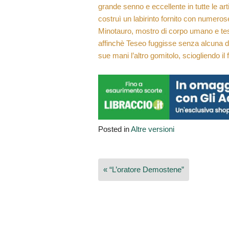
grande senno e eccellente in tutte le art
costruì un labirinto fornito con numeros
Minotauro, mostro di corpo umano e test
affinchè Teseo fuggisse senza alcuna dif
sue mani l’altro gomitolo, sciogliendo il fi
Posted in
Altre versioni
Navigazione
« “L’oratore Demostene”
articoli