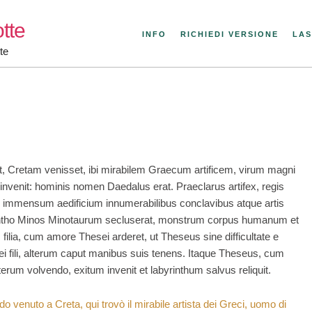
tte
INFO
RICHIEDI VERSIONE
LAS
te
 Cretam venisset, ibi mirabilem Graecum artificem, virum magni
 invenit: hominis nomen Daedalus erat. Praeclarus artifex, regis
, immensum aedificium innumerabilibus conclavibus atque artis
yrintho Minos Minotaurum secluserat, monstrum corpus humanum et
filia, cum amore Thesei arderet, ut Theseus sine difficultate e
anei fili, alterum caput manibus suis tenens. Itaque Theseus, cum
terum volvendo, exitum invenit et labyrinthum salvus reliquit.
o venuto a Creta, qui trovò il mirabile artista dei Greci, uomo di