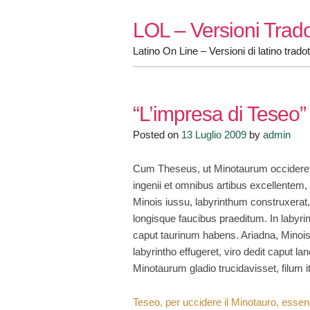
Skip
LOL – Versioni Trado
to
content
Latino On Line – Versioni di latino tradot
“L’impresa di Teseo”
Posted on
13 Luglio 2009
by
admin
Cum Theseus, ut Minotaurum occideret,
ingenii et omnibus artibus excellentem,
Minois iussu, labyrinthum construxerat
longisque faucibus praeditum. In lab
caput taurinum habens. Ariadna, Minois 
labyrintho effugeret, viro dedit caput l
Minotaurum gladio trucidavisset, filum i
Teseo, per uccidere il Minotauro, essend