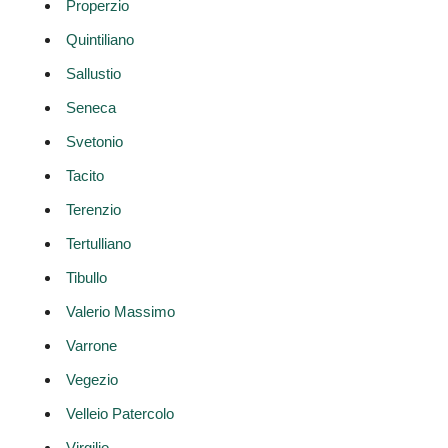
Properzio
Quintiliano
Sallustio
Seneca
Svetonio
Tacito
Terenzio
Tertulliano
Tibullo
Valerio Massimo
Varrone
Vegezio
Velleio Patercolo
Virgilio