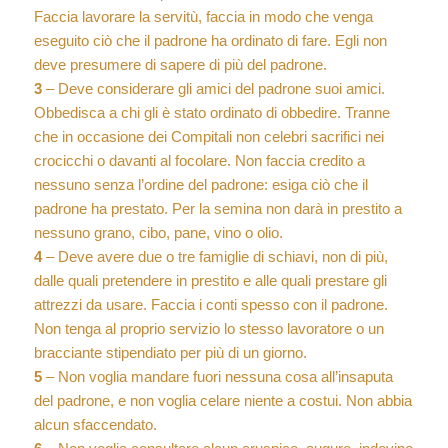
Faccia lavorare la servitù, faccia in modo che venga
eseguito ciò che il padrone ha ordinato di fare. Egli non
deve presumere di sapere di più del padrone.
3
– Deve considerare gli amici del padrone suoi amici.
Obbedisca a chi gli è stato ordinato di obbedire. Tranne
che in occasione dei Compitali non celebri sacrifici nei
crocicchi o davanti al focolare. Non faccia credito a
nessuno senza l’ordine del padrone: esiga ciò che il
padrone ha prestato. Per la semina non darà in prestito a
nessuno grano, cibo, pane, vino o olio.
4
– Deve avere due o tre famiglie di schiavi, non di più,
dalle quali pretendere in prestito e alle quali prestare gli
attrezzi da usare. Faccia i conti spesso con il padrone.
Non tenga al proprio servizio lo stesso lavoratore o un
bracciante stipendiato per più di un giorno.
5
– Non voglia mandare fuori nessuna cosa all’insaputa
del padrone, e non voglia celare niente a costui. Non abbia
alcun sfaccendato.