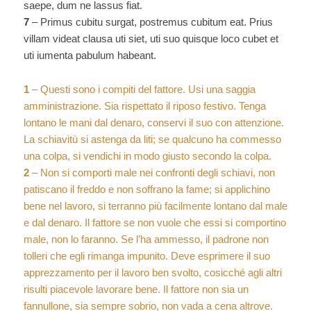
saepe, dum ne lassus fiat.
7
– Primus cubitu surgat, postremus cubitum eat. Prius
villam videat clausa uti siet, uti suo quisque loco cubet et
uti iumenta pabulum habeant.
1
– Questi sono i compiti del fattore. Usi una saggia
amministrazione. Sia rispettato il riposo festivo. Tenga
lontano le mani dal denaro, conservi il suo con attenzione.
La schiavitù si astenga da liti; se qualcuno ha commesso
una colpa, si vendichi in modo giusto secondo la colpa.
2
– Non si comporti male nei confronti degli schiavi, non
patiscano il freddo e non soffrano la fame; si applichino
bene nel lavoro, si terranno più facilmente lontano dal male
e dal denaro. Il fattore se non vuole che essi si comportino
male, non lo faranno. Se l’ha ammesso, il padrone non
tolleri che egli rimanga impunito. Deve esprimere il suo
apprezzamento per il lavoro ben svolto, cosicché agli altri
risulti piacevole lavorare bene. Il fattore non sia un
fannullone, sia sempre sobrio, non vada a cena altrove.