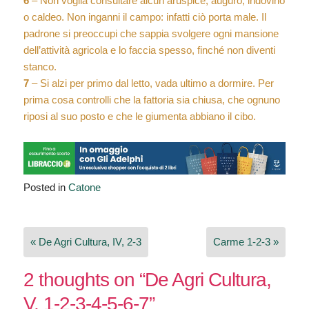
6
– Non voglia consultare alcun aruspice, auguro, indovino
o caldeo. Non inganni il campo: infatti ciò porta male. Il
padrone si preoccupi che sappia svolgere ogni mansione
dell’attività agricola e lo faccia spesso, finché non diventi
stanco.
7
– Si alzi per primo dal letto, vada ultimo a dormire. Per
prima cosa controlli che la fattoria sia chiusa, che ognuno
riposi al suo posto e che le giumenta abbiano il cibo.
Posted in
Catone
Navigazione
« De Agri Cultura, IV, 2-3
Carme 1-2-3 »
articoli
2 thoughts on “
De Agri Cultura,
V, 1-2-3-4-5-6-7
”