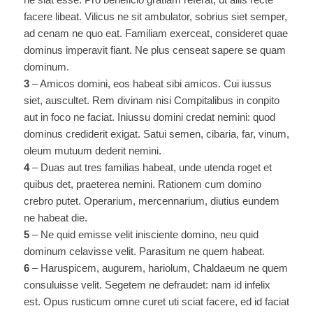
facere libeat. Vilicus ne sit ambulator, sobrius siet semper,
ad cenam ne quo eat. Familiam exerceat, consideret quae
dominus imperavit fiant. Ne plus censeat sapere se quam
dominum.
3
– Amicos domini, eos habeat sibi amicos. Cui iussus
siet, auscultet. Rem divinam nisi Compitalibus in conpito
aut in foco ne faciat. Iniussu domini credat nemini: quod
dominus crediderit exigat. Satui semen, cibaria, far, vinum,
oleum mutuum dederit nemini.
4
– Duas aut tres familias habeat, unde utenda roget et
quibus det, praeterea nemini. Rationem cum domino
crebro putet. Operarium, mercennarium, diutius eundem
ne habeat die.
5
– Ne quid emisse velit inisciente domino, neu quid
dominum celavisse velit. Parasitum ne quem habeat.
6
– Haruspicem, augurem, hariolum, Chaldaeum ne quem
consuluisse velit. Segetem ne defraudet: nam id infelix
est. Opus rusticum omne curet uti sciat facere, ed id faciat