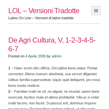
Skip
LOL – Versioni Tradotte
to
content
Latino On Line – Versioni di latino tradotte
De Agri Cultura, V, 1-2-3-4-5-
6-7
Posted on
4 Aprile 2006
by
admin
1
– Haec erunt vilici officia. Disciplina bona utatur. Feriae
serventur. Alieno manum abstineat, sua servet diligenter.
Litibus familia supersedeat; siquis quid deliquerit, pro noxa
bono modo vindicet.
2
– Familiae male ne sit, ne algeat, ne esuriat; opere bene
exerceat, facilius malo et alieno prohibebit. Vilicus si nolet
male facere, non faciet. Si passus erit, dominus impune
ne siat esse. Pro beneficio gratiam referat, ut aliis recte