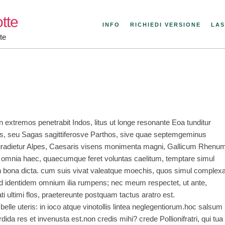
tte
INFO
RICHIEDI VERSIONE
LAS
te
 in extremos penetrabit Indos, litus ut longe resonante Eoa tunditur
s, seu Sagas sagittiferosve Parthos, sive quae septemgeminus
s gradietur Alpes, Caesaris visens monimenta magni, Gallicum Rhenu
s, omnia haec, quaecumque feret voluntas caelitum, temptare simul
n bona dicta. cum suis vivat valeatque moechis, quos simul complex
ed identidem omnium ilia rumpens; nec meum respectet, ut ante,
ati ultimi flos, praetereunte postquam tactus aratro est.
elle uteris: in ioco atque vinotollis lintea neglegentiorum.hoc salsum
dida res et invenusta est.non credis mihi? crede Pollionifratri, qui tua