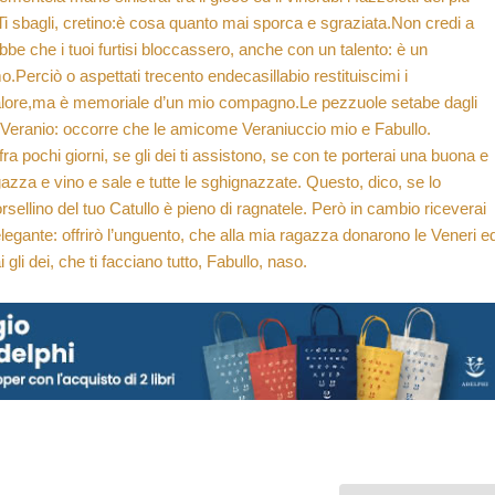
Ti sbagli, cretino:è cosa quanto mai sporca e sgraziata.Non credi a
bbe che i tuoi furtisi bloccassero, anche con un talento: è un
Perciò o aspettati trecento endecasillabio restituiscimi i
 valore,ma è memoriale d’un mio compagno.Le pezzuole setabe dagli
Veranio: occorre che le amicome Veraniuccio mio e Fabullo.
 pochi giorni, se gli dei ti assistono, se con te porterai una buona e
za e vino e sale e tutte le sghignazzate. Questo, dico, se lo
borsellino del tuo Catullo è pieno di ragnatele. Però in cambio riceverai
legante: offrirò l’unguento, che alla mia ragazza donarono le Veneri e
 gli dei, che ti facciano tutto, Fabullo, naso.