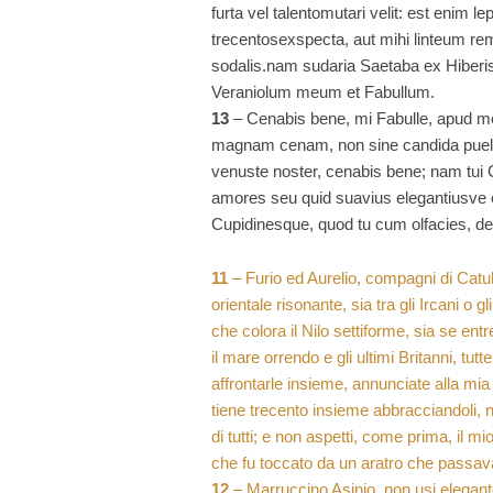
furta vel talentomutari velit: est enim
trecentosexspecta, aut mihi linteum 
sodalis.nam sudaria Saetaba ex Hiberi
Veraniolum meum et Fabullum.
13
– Cenabis bene, mi Fabulle, apud me p
magnam cenam, non sine candida puella 
venuste noster, cenabis bene; nam tui 
amores seu quid suavius elegantiusve
Cupidinesque, quod tu cum olfacies, deo
11
– Furio ed Aurelio, compagni di Catullo,
orientale risonante, sia tra gli Ircani o gl
che colora il Nilo settiforme, sia se entr
il mare orrendo e gli ultimi Britanni, tut
affrontarle insieme, annunciate alla mi
tiene trecento insieme abbracciandoli
di tutti; e non aspetti, come prima, il 
che fu toccato da un aratro che passav
12
– Marruccino Asinio, non usi elegantem