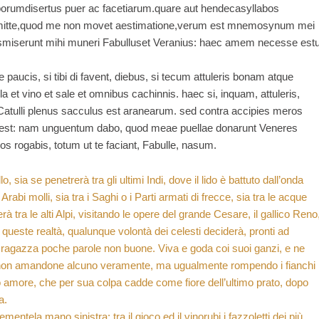
 leporumdisertus puer ac facetiarum.quare aut hendecasyllabos
remitte,quod me non movet aestimatione,verum est mnemosynum mei
smiserunt mihi muneri Fabulluset Veranius: haec amem necesse estu
aucis, si tibi di favent, diebus, si tecum attuleris bonam atque
et vino et sale et omnibus cachinnis. haec si, inquam, attuleris,
Catulli plenus sacculus est aranearum. sed contra accipies meros
 est: nam unguentum dabo, quod meae puellae donarunt Veneres
s rogabis, totum ut te faciant, Fabulle, nasum.
 sia se penetrerà tra gli ultimi Indi, dove il lido è battuto dall’onda
i Arabi molli, sia tra i Saghi o i Parti armati di frecce, sia tra le acque
erà tra le alti Alpi, visitando le opere del grande Cesare, il gallico Reno
te queste realtà, qualunque volontà dei celesti deciderà, pronti ad
a ragazza poche parole non buone. Viva e goda coi suoi ganzi, e ne
, non amandone alcuno veramente, ma ugualmente rompendo i fianchi
mio amore, che per sua colpa cadde come fiore dell’ultimo prato, dopo
a.
entela mano sinistra: tra il gioco ed il vinorubi i fazzoletti dei più