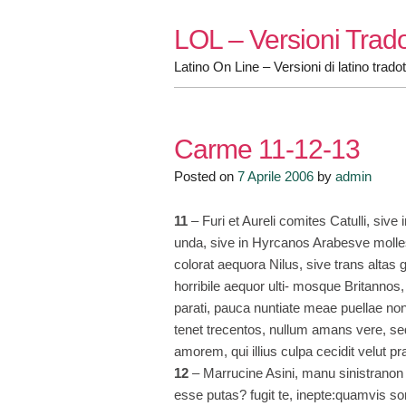
Skip
LOL – Versioni Trado
to
content
Latino On Line – Versioni di latino tradot
Carme 11-12-13
Posted on
7 Aprile 2006
by
admin
11
– Furi et Aureli comites Catulli, sive
unda, sive in Hyrcanos Arabesve molle
colorat aequora Nilus, sive trans alta
horribile aequor ulti- mosque Britanno
parati, pauca nuntiate meae puellae no
tenet trecentos, nullum amans vere, s
amorem, qui illius culpa cecidit velut pr
12
– Marrucine Asini, manu sinistranon b
esse putas? fugit te, inepte:quamvis sor