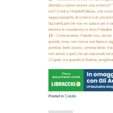
distratti.Lo pensi essere una scherzo? 
me? Credi a l fratelloPollione, che vorre
ragazzoesperto di scherzi e di umorismo.
fazzoletti,perché non mi spiace per il
Iberime le mandarono in dono Fabulloe 
13
– Cenerai bene, Fabullo mio, da me fra
grande cena, non senza una bianca ragaz
porterai, bello nostro, cenerai bene; il 
veri amori o quel che più piacevole ed e
i Cupidi, ma quando lo fiuterai, pregherai
Posted in
Catullo
Navigazione