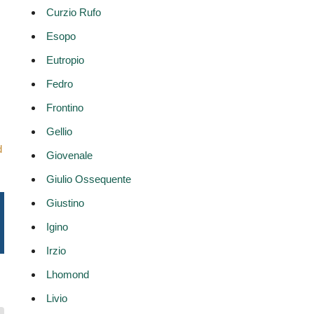
Curzio Rufo
Esopo
Eutropio
Fedro
Frontino
Gellio
d
Giovenale
Giulio Ossequente
Giustino
Igino
Irzio
Lhomond
Livio