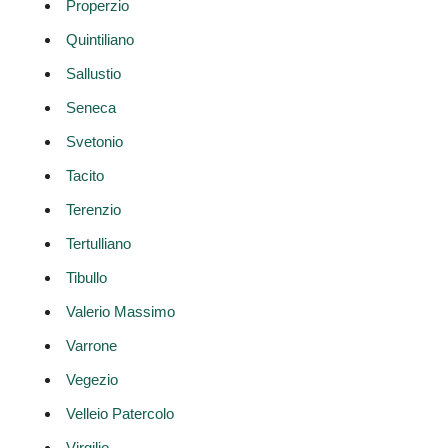
Properzio
Quintiliano
Sallustio
Seneca
Svetonio
Tacito
Terenzio
Tertulliano
Tibullo
Valerio Massimo
Varrone
Vegezio
Velleio Patercolo
Virgilio