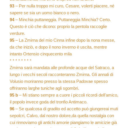
93
– Per nulla troppo mi curo, Cesare, volerti piacere, né
sapere se sia un uomo bianco o nero.
94
– Minchia puttaneggia. Puttaneggia Minchia? Certo.
Questo è ciò che dicono: proprio la pentola raccoglie
verdure.
95
– La Zmirna del mio Cinna infine dopo la nona messe,
da che iniziò, e dopo il nono inverno è uscita, mentre
intanto Ortensio cinquecento mila
* * * * * * * *
Zmirna sarà mandata alle profonde acque del Satraco, a
lungo i vecchi secoli racconteranno Zmirna. Gli annali di
Volusio moriranno presso la stessa Padovae spesso
offriranno larghe tuniche agli sgombri.
95 b
– Mi stiano sempre a cuore i piccoli ricordi dell’amico,
il popolo invece goda del tronfio Antimaco.
96
– Se qualcosa di gradito ed accetto può giungereai muti
sepolcri, Calvo, dal nostro dolore,da quella nostalgia con
cui rinnoviamo gli antichi amorie piangiamo le amicizie già