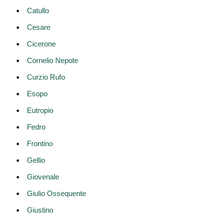
Catullo
Cesare
Cicerone
Cornelio Nepote
Curzio Rufo
Esopo
Eutropio
Fedro
Frontino
Gellio
Giovenale
Giulio Ossequente
Giustino