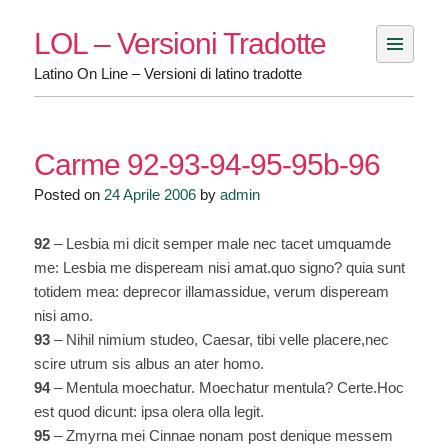
Skip
LOL – Versioni Tradotte
to
content
Latino On Line – Versioni di latino tradotte
Carme 92-93-94-95-95b-96
Posted on
24 Aprile 2006
by
admin
92
– Lesbia mi dicit semper male nec tacet umquamde
me: Lesbia me dispeream nisi amat.quo signo? quia sunt
totidem mea: deprecor illamassidue, verum dispeream
nisi amo.
93
– Nihil nimium studeo, Caesar, tibi velle placere,nec
scire utrum sis albus an ater homo.
94
– Mentula moechatur. Moechatur mentula? Certe.Hoc
est quod dicunt: ipsa olera olla legit.
95
– Zmyrna mei Cinnae nonam post denique messem