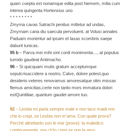
quam coepta est nonamque edita post hiemem, milia cum
interea quingenta Hortensius uno
* * * * * * * *
Zmyrna cavas Satrachi penitus mittetur ad undas,
Zmyrnam cana diu saecula pervoluent. at Volusi annales
Paduam morientur ad ipsam et laxas scombris saepe
dabunt tunicas.
95 b
– Parva mei mihi sint cordi monimenta…, at populus
tumido gaudeat Antimacho.
96
– Si quicquam mutis gratum acceptumque
sepulcrisaccidere a nostro, Calve, dolore potest,quo
desiderio veteres renovamus amoresatque olim missas
flemus amicitias,certe non tanto mors immatura dolori
estQuintiliae, quantum gaudet amore tuo.
92
– Lesbia mi parla sempre male e non tace maidi me:
che io crepi, se Lesbia non m’ama. Con quale prova?
Perché altrettanto son le mie (prove): la maledico
continuamente, ma ch’io crepi se non la amo.