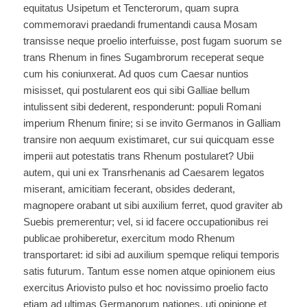
equitatus Usipetum et Tencterorum, quam supra
commemoravi praedandi frumentandi causa Mosam
transisse neque proelio interfuisse, post fugam suorum se
trans Rhenum in fines Sugambrorum receperat seque
cum his coniunxerat. Ad quos cum Caesar nuntios
misisset, qui postularent eos qui sibi Galliae bellum
intulissent sibi dederent, responderunt: populi Romani
imperium Rhenum finire; si se invito Germanos in Galliam
transire non aequum existimaret, cur sui quicquam esse
imperii aut potestatis trans Rhenum postularet? Ubii
autem, qui uni ex Transrhenanis ad Caesarem legatos
miserant, amicitiam fecerant, obsides dederant,
magnopere orabant ut sibi auxilium ferret, quod graviter ab
Suebis premerentur; vel, si id facere occupationibus rei
publicae prohiberetur, exercitum modo Rhenum
transportaret: id sibi ad auxilium spemque reliqui temporis
satis futurum. Tantum esse nomen atque opinionem eius
exercitus Ariovisto pulso et hoc novissimo proelio facto
etiam ad ultimas Germanorum nationes, uti opinione et