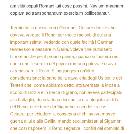
amicitia populi Romani tuti esse possint. Navium magnam
copiam ad transportandum exercitum pollicebantur.
Terminata la guerra con i Germani, Cesare decise che
doveva varcare il Reno, per molte ragioni, di cui una
importantissima: vedendo con quale facilità i Germani
tendevano a passare in Gallia, voleva che nutrissero
timore anche per il proprio paese, quando si fossero resi
conto che l’esercito del popolo romano poteva e osava
oltrepassare il Reno. Si aggiungeva un’altra
considerazione: la parte della cavalleria degli Usipeti e dei
Tenteri che, come abbiamo detto, attraversata la Mosa a
scopo di razzia e in cerca di grano, non aveva partecipato
alla battaglia, dopo la fuga dei suoi si era rifugiata al di là
del Reno, nelle terre dei Sigambri, unendosi a essi.
Cesare, per chiedere la consegna di chi aveva mosso
guerra a lui e alla Gallia, mandò suoi emissari ai Sigambri,
che così risposero: il Reno segnava i confini del dominio di