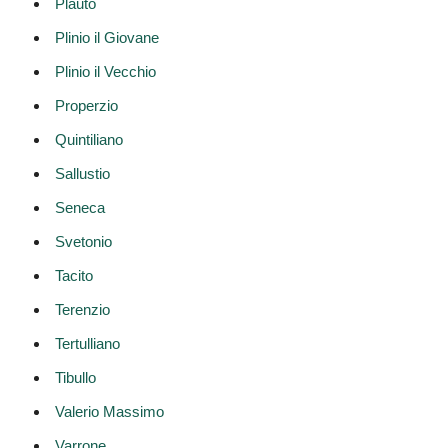
Plauto
Plinio il Giovane
Plinio il Vecchio
Properzio
Quintiliano
Sallustio
Seneca
Svetonio
Tacito
Terenzio
Tertulliano
Tibullo
Valerio Massimo
Varrone