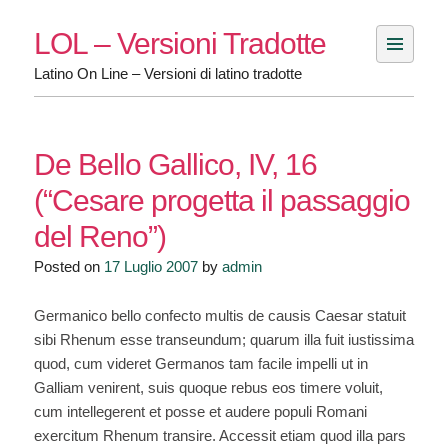
Skip
LOL – Versioni Tradotte
to
content
Latino On Line – Versioni di latino tradotte
De Bello Gallico, IV, 16
(“Cesare progetta il passaggio
del Reno”)
Posted on
17 Luglio 2007
by
admin
Germanico bello confecto multis de causis Caesar statuit
sibi Rhenum esse transeundum; quarum illa fuit iustissima
quod, cum videret Germanos tam facile impelli ut in
Galliam venirent, suis quoque rebus eos timere voluit,
cum intellegerent et posse et audere populi Romani
exercitum Rhenum transire. Accessit etiam quod illa pars