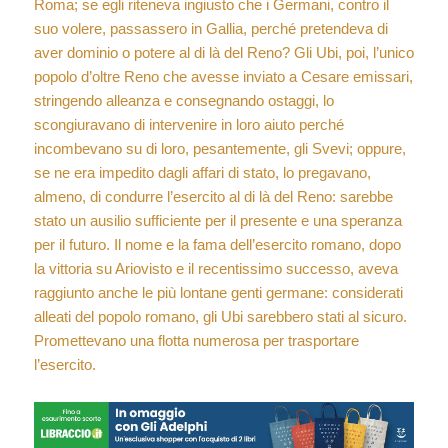
Roma; se egli riteneva ingiusto che i Germani, contro il
suo volere, passassero in Gallia, perché pretendeva di
aver dominio o potere al di là del Reno? Gli Ubi, poi, l’unico
popolo d’oltre Reno che avesse inviato a Cesare emissari,
stringendo alleanza e consegnando ostaggi, lo
scongiuravano di intervenire in loro aiuto perché
incombevano su di loro, pesantemente, gli Svevi; oppure,
se ne era impedito dagli affari di stato, lo pregavano,
almeno, di condurre l’esercito al di là del Reno: sarebbe
stato un ausilio sufficiente per il presente e una speranza
per il futuro. Il nome e la fama dell’esercito romano, dopo
la vittoria su Ariovisto e il recentissimo successo, aveva
raggiunto anche le più lontane genti germane: considerati
alleati del popolo romano, gli Ubi sarebbero stati al sicuro.
Promettevano una flotta numerosa per trasportare
l’esercito.