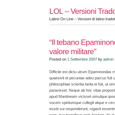
Skip
LOL – Versioni Trado
to
content
Latino On Line – Versioni di latino tradot
“Il tebano Epaminond
valore militare”
Posted on
1 Settembre 2007
by
admin
Difficile est dictu utrum Epaminondas m
quaesivit et pecuniae adeo parcus fuit 
philosophiae scientia tanta ei fuit, ut 
paravisset. Neque ab hoc vitae propos
apud Mantineam vicisset simulque ipse g
vocem spiritumque collegit atque e ci
esset sui responderunt, rogavit essentne
eam, qua transfixus erat, hastam. Ita in 