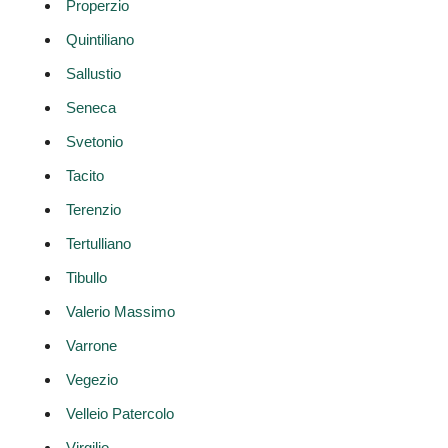
Properzio
Quintiliano
Sallustio
Seneca
Svetonio
Tacito
Terenzio
Tertulliano
Tibullo
Valerio Massimo
Varrone
Vegezio
Velleio Patercolo
Virgilio