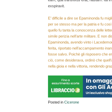
exspiravit.
E’ difficile a dire se Epaminonda fu mi
per se stesso ma per la patria e fu cos
quello fu tanta la conoscenza delle lett
simile perizia nell’arte militare. E non d
Epaminonda, avendo vinto i Lacedemoni
ferita, riportato nell’accampamento inan
fosse salvo. Poichè gli risposero che er
ciò, come desiderava, ordinò che quell’a
nella gioia e nella vittoria, rendendo graz
Posted in
Cicerone