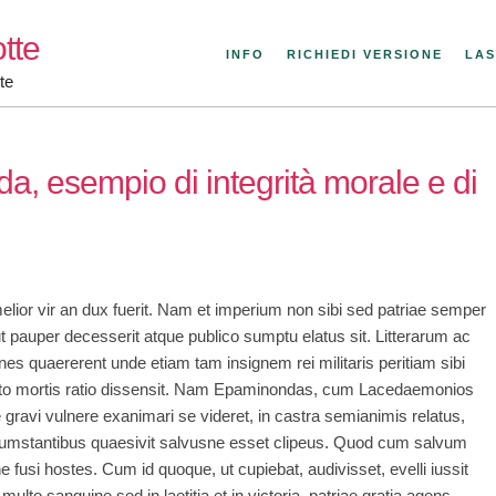
tte
INFO
RICHIEDI VERSIONE
LAS
te
a, esempio di integrità morale e di
elior vir an dux fuerit. Nam et imperium non sibi sed patriae semper
ut pauper decesserit atque publico sumptu elatus sit. Litterarum ac
omnes quaererent unde etiam tam insignem rei militaris peritiam sibi
ito mortis ratio dissensit. Nam Epaminondas, cum Lacedaemonios
ravi vulnere exanimari se videret, in castra semianimis relatus,
rcumstantibus quaesivit salvusne esset clipeus. Quod cum salvum
 fusi hostes. Cum id quoque, ut cupiebat, audivisset, evelli iussit
multo sanguine sed in laetitia et in victoria, patriae gratia agens,