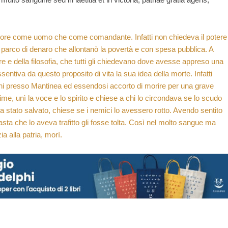
gliore come uomo che come comandante. Infatti non chiedeva il potere
ì parco di denaro che allontanò la povertà e con spesa pubblica. A
ere e della filosofia, che tutti gli chiedevano dove avesse appreso una
issentiva da questo proposito di vita la sua idea della morte. Infatti
 presso Mantinea ed essendosi accorto di morire per una grave
ime, unì la voce e lo spirito e chiese a chi lo circondava se lo scudo
a stato salvato, chiese se i nemici lo avessero rotto. Avendo sentito
sta che lo aveva trafitto gli fosse tolta. Così nel molto sangue ma
ia alla patria, morì.