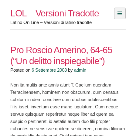
Skip
LOL – Versioni Tradotte
to
content
Latino On Line – Versioni di latino tradotte
Pro Roscio Amerino, 64-65
(“Un delitto inspiegabile”)
Posted on
6 Settembre 2008
by
admin
Non ita multis ante annis aiunt T. Caelium quendam
Terracinensem, hominem non obscurum, cum cenatus
cubitum in idem conclave cum duobus adulescentibus
filiis isset, inventum esse mane iugulatum. Cum neque
servus quisquam reperiretur neque liber ad quem ea
suspicio pertineret, id aetatis autem duo filii propter
cubantes ne sensisse quidem se dicerent, nomina filiorum
de parricidio delata sunt. Quid poterat tam esse