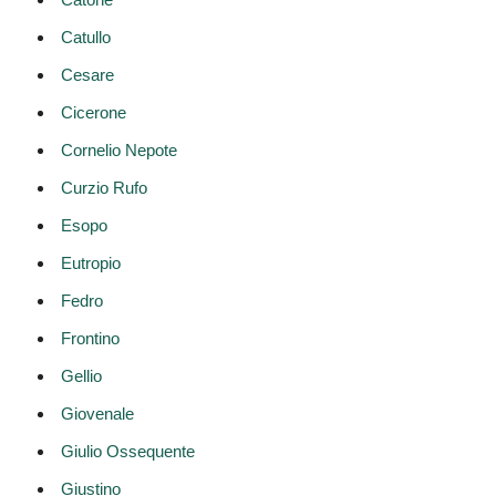
Catullo
Cesare
Cicerone
Cornelio Nepote
Curzio Rufo
Esopo
Eutropio
Fedro
Frontino
Gellio
Giovenale
Giulio Ossequente
Giustino