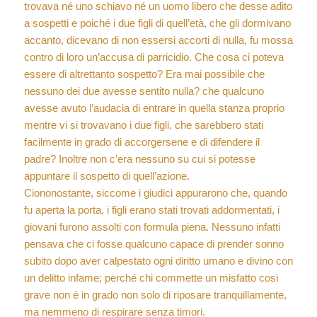
trovava né uno schiavo né un uomo libero che desse adito
a sospetti e poiché i due figli di quell’età, che gli dormivano
accanto, dicevano di non essersi accorti di nulla, fu mossa
contro di loro un’accusa di parricidio. Che cosa ci poteva
essere di altrettanto sospetto? Era mai possibile che
nessuno dei due avesse sentito nulla? che qualcuno
avesse avuto l’audacia di entrare in quella stanza proprio
mentre vi si trovavano i due figli, che sarebbero stati
facilmente in grado di accorgersene e di difendere il
padre? Inoltre non c’era nessuno su cui si potesse
appuntare il sospetto di quell’azione.
Ciononostante, siccome i giudici appurarono che, quando
fu aperta la porta, i figli erano stati trovati addormentati, i
giovani furono assolti con formula piena. Nessuno infatti
pensava che ci fosse qualcuno capace di prender sonno
subito dopo aver calpestato ogni diritto umano e divino con
un delitto infame; perché chi commette un misfatto così
grave non è in grado non solo di riposare tranquillamente,
ma nemmeno di respirare senza timori.