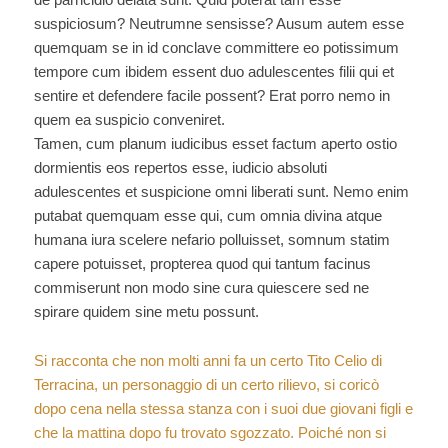
suspiciosum? Neutrumne sensisse? Ausum autem esse
quemquam se in id conclave committere eo potissimum
tempore cum ibidem essent duo adulescentes filii qui et
sentire et defendere facile possent? Erat porro nemo in
quem ea suspicio conveniret.
Tamen, cum planum iudicibus esset factum aperto ostio
dormientis eos repertos esse, iudicio absoluti
adulescentes et suspicione omni liberati sunt. Nemo enim
putabat quemquam esse qui, cum omnia divina atque
humana iura scelere nefario polluisset, somnum statim
capere potuisset, propterea quod qui tantum facinus
commiserunt non modo sine cura quiescere sed ne
spirare quidem sine metu possunt.
Si racconta che non molti anni fa un certo Tito Celio di
Terracina, un personaggio di un certo rilievo, si coricò
dopo cena nella stessa stanza con i suoi due giovani figli e
che la mattina dopo fu trovato sgozzato. Poiché non si