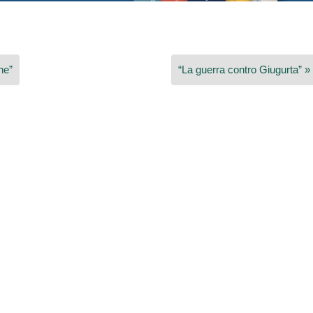
he”
“La guerra contro Giugurta” »