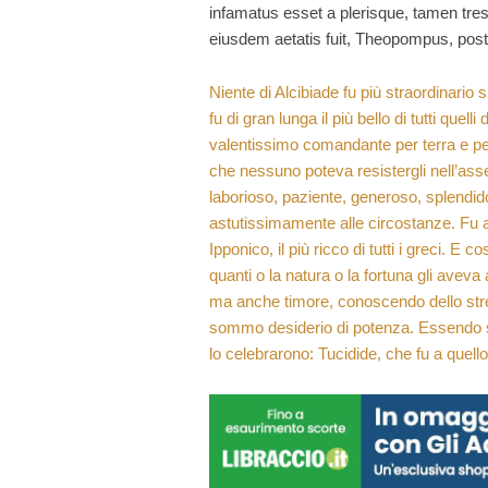
infamatus esset a plerisque, tamen tres
eiusdem aetatis fuit, Theopompus, post
Niente di Alcibiade fu più straordinario si
fu di gran lunga il più bello di tutti quell
valentissimo comandante per terra e per 
che nessuno poteva resistergli nell’ass
laborioso, paziente, generoso, splendido
astutissimamente alle circostanze. Fu a
Ipponico, il più ricco di tutti i greci. 
quanti o la natura o la fortuna gli aveva
ma anche timore, conoscendo dello stre
sommo desiderio di potenza. Essendo sta
lo celebrarono: Tucidide, che fu a quel