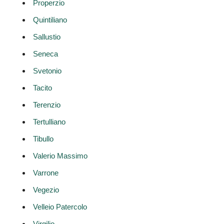
Properzio
Quintiliano
Sallustio
Seneca
Svetonio
Tacito
Terenzio
Tertulliano
Tibullo
Valerio Massimo
Varrone
Vegezio
Velleio Patercolo
Virgilio