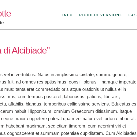
tte
INFO
RICHIEDI VERSIONE
LAS
te
 di Alcibiade”
vitiis vel in vertutibus. Natus in amplissima civitate, summo genere,
s fuit, ad omnes res aptissimus, consilii plenus – namque imperato
ssimus: tanta erat commedatio oris atque orationis ut nullus ei in
tissimus, cum tempus posceret, laboriosus, patiens, liberalis,
ctu, affabilis, blandus, temporibus callidissime serviens. Educatus es
 Socerum habuit Hipponicum, omnium Graecorum ditissimum. Itaque
eque maiora oppetere poterat quam vel natura vel fortuna tribuerat.
em habebant maximam, sed etiam timorem, cum acerrimi viri et
bus cognoscerent et summam potentiae cupiditatem. Cum Alcibiades