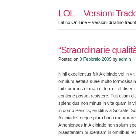
Skip
LOL – Versioni Trado
to
content
Latino On Line – Versioni di latino tradot
“Straordinarie qualità
Posted on
9 Febbraio 2009
by
admin
Nihil excellentius fuit Alcibiade vel in 
omnium aetatis suae multo formosissimu
fuit summus et mari et terra – et diserti
contione posset resistere. Fuit etiam di
splendidus non minus in vita quam in vi
in domo Periclis, eruditus a Socrate.
Alcibiades neque plura bona memorare n
Athenienses in Alcibiade non solum sp
praestantem prudentiam in omnibus re