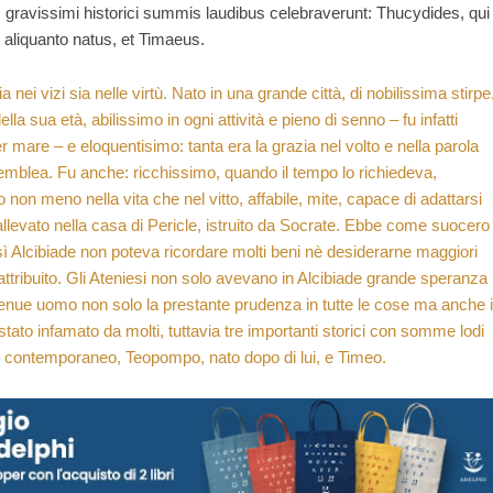
 gravissimi historici summis laudibus celebraverunt: Thucydides, qui
 aliquanto natus, et Timaeus.
a nei vizi sia nelle virtù. Nato in una grande città, di nobilissima stirpe
i della sua età, abilissimo in ogni attività e pieno di senno – fu infatti
mare – e eloquentisimo: tanta era la grazia nel volto e nella parola
emblea. Fu anche: ricchissimo, quando il tempo lo richiedeva,
 non meno nella vita che nel vitto, affabile, mite, capace di adattarsi
llevato nella casa di Pericle, istruito da Socrate. Ebbe come suocero
E così Alcibiade non poteva ricordare molti beni nè desiderarne maggiori
 attribuito. Gli Ateniesi non solo avevano in Alcibiade grande speranza
nue uomo non solo la prestante prudenza in tutte le cose ma anche i
to infamato da molti, tuttavia tre importanti storici con somme lodi
lo contemporaneo, Teopompo, nato dopo di lui, e Timeo.