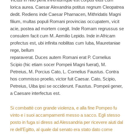
lorica aurea. Caesar Alexandria potitus regnum Cleopatrea
dedit. Rediens inde Caesar Pharnacen, Mithridatis Magni
filium, multas populi Romani provincias occupatem, vicit
acie, postea ad mortem coegit. Inde Romam regrussus se
consulem facit cum M. Aemilio Lepido. Inde in Africam
profectus est, ubi infinita nobilitas cum Iuba, Mauretaniae
rege, bellum
reparaverat. Duces autem Romani erat P. Cornelius
Scipio (hic etiam socer Pompeii Magni fuerat), M.
Petreius, M. Porcius Cato, L. Cornelius Faustus. Contra
hos commisso proelio, victor fuit Caesar. Cato, Scipio,
Petreius, Uiba ipsi se occiderunt. Faustus. Pompeii gener,
a Caesare interfectus est.
Si combattè con grande violenza, e alla fine Pompeo fu
vinto e i suoi accampamenti messo a sacco. Egli stesso
posto in fuga si diress ad Alessandria per ricevere aiuti dal
re dell’Egitto, al quale dal senato era stato dato come