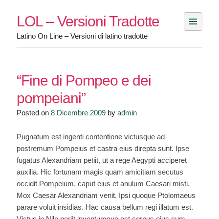
Skip
LOL – Versioni Tradotte
to
content
Latino On Line – Versioni di latino tradotte
“Fine di Pompeo e dei
pompeiani”
Posted on
8 Dicembre 2009
by
admin
Pugnatum est ingenti contentione victusque ad
postremum Pompeius et castra eius direpta sunt. Ipse
fugatus Alexandriam petiit, ut a rege Aegypti acciperet
auxilia. Hic fortunam magis quam amicitiam secutus
occidit Pompeium, caput eius et anulum Caesari misti.
Mox Caesar Alexandriam venit. Ipsi quoque Ptolomaeus
parare voluit insidias. Hac causa bellum regi illatum est.
Victus in Nilo periit inventumque est corpus eius cum