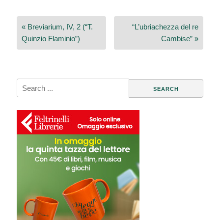
Navigazione
« Breviarium, IV, 2 (“T.
“L’ubriachezza del re
articoli
Quinzio Flaminio”)
Cambise” »
Search
for: