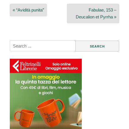
Navigazione
« “Avidità punita”
Fabulae, 153 –
articoli
Deucalion et Pyrrha »
Search
for: