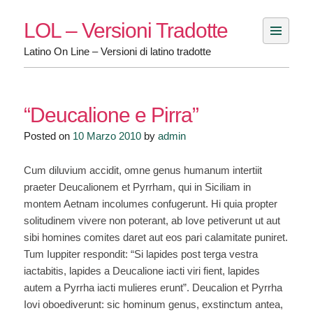
Skip
LOL – Versioni Tradotte
to
content
Latino On Line – Versioni di latino tradotte
“Deucalione e Pirra”
Posted on
10 Marzo 2010
by
admin
Cum diluvium accidit, omne genus humanum intertiit
praeter Deucalionem et Pyrrham, qui in Siciliam in
montem Aetnam incolumes confugerunt. Hi quia propter
solitudinem vivere non poterant, ab Iove petiverunt ut aut
sibi homines comites daret aut eos pari calamitate puniret.
Tum Iuppiter respondit: “Si lapides post terga vestra
iactabitis, lapides a Deucalione iacti viri fient, lapides
autem a Pyrrha iacti mulieres erunt”. Deucalion et Pyrrha
Iovi oboediverunt: sic hominum genus, exstinctum antea,