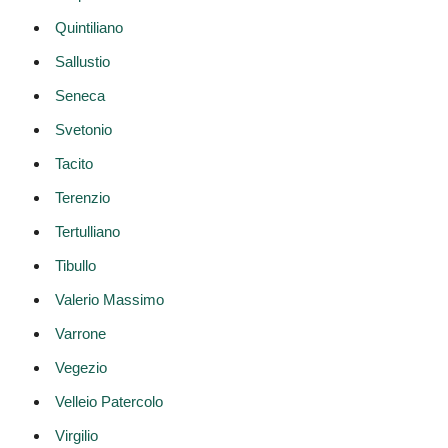
Quintiliano
Sallustio
Seneca
Svetonio
Tacito
Terenzio
Tertulliano
Tibullo
Valerio Massimo
Varrone
Vegezio
Velleio Patercolo
Virgilio