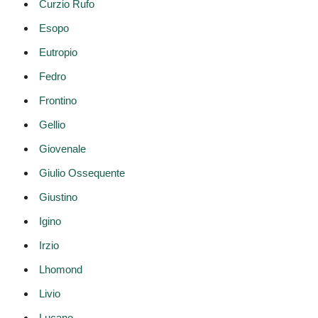
Curzio Rufo
Esopo
Eutropio
Fedro
Frontino
Gellio
Giovenale
Giulio Ossequente
Giustino
Igino
Irzio
Lhomond
Livio
Lucano