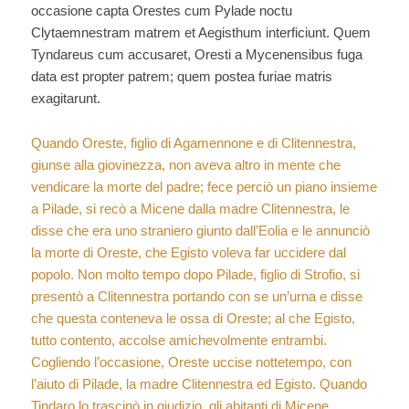
occasione capta Orestes cum Pylade noctu
Clytaemnestram matrem et Aegisthum interficiunt. Quem
Tyndareus cum accusaret, Oresti a Mycenensibus fuga
data est propter patrem; quem postea furiae matris
exagitarunt.
Quando Oreste, figlio di Agamennone e di Clitennestra,
giunse alla giovinezza, non aveva altro in mente che
vendicare la morte del padre; fece perciò un piano insieme
a Pilade, si recò a Micene dalla madre Clitennestra, le
disse che era uno straniero giunto dall’Eolia e le annunciò
la morte di Oreste, che Egisto voleva far uccidere dal
popolo. Non molto tempo dopo Pilade, figlio di Strofio, si
presentò a Clitennestra portando con se un’urna e disse
che questa conteneva le ossa di Oreste; al che Egisto,
tutto contento, accolse amichevolmente entrambi.
Cogliendo l’occasione, Oreste uccise nottetempo, con
l’aiuto di Pilade, la madre Clitennestra ed Egisto. Quando
Tindaro lo trascinò in giudizio, gli abitanti di Micene