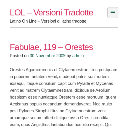
Skip
LOL – Versioni Tradotte
to
content
Latino On Line – Versioni di latino tradotte
Fabulae, 119 – Orestes
Posted on
30 Novembre 2009
by
admin
Orestes Agamemnonis et Clytaemnestrae filius postquam
in puberem aetatem venit, studebat patris sui mortem
exsequi; itaque consilium capit cum Pylade et Mycenas
venit ad matrem Clytaemnestram, dicitque se Aeolium
hospitem esse nuntiatque Orestem esse mortuum, quem
Aegisthus populo necandum demandaverat. Nec multo
post Pylades Strophii filius ad Clytaemnestram venit
urnamque secum affert dicitque ossa Orestis condita
esse; quos Aegisthus laetabundus hospitio recepit. Qui