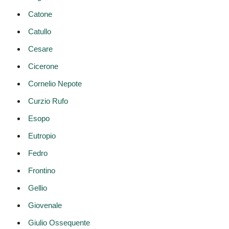
Catone
Catullo
Cesare
Cicerone
Cornelio Nepote
Curzio Rufo
Esopo
Eutropio
Fedro
Frontino
Gellio
Giovenale
Giulio Ossequente