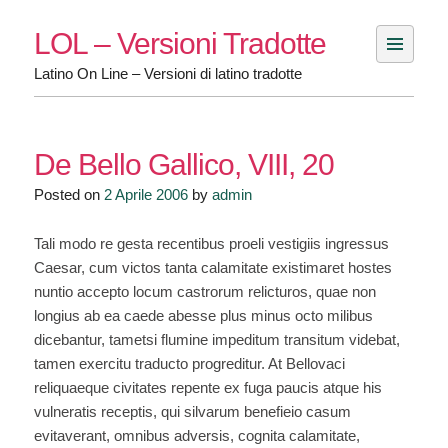
Skip
LOL – Versioni Tradotte
to
content
Latino On Line – Versioni di latino tradotte
De Bello Gallico, VIII, 20
Posted on
2 Aprile 2006
by
admin
Tali modo re gesta recentibus proeli vestigiis ingressus
Caesar, cum victos tanta calamitate existimaret hostes
nuntio accepto locum castrorum relicturos, quae non
longius ab ea caede abesse plus minus octo milibus
dicebantur, tametsi flumine impeditum transitum videbat,
tamen exercitu traducto progreditur. At Bellovaci
reliquaeque civitates repente ex fuga paucis atque his
vulneratis receptis, qui silvarum benefieio casum
evitaverant, omnibus adversis, cognita calamitate,