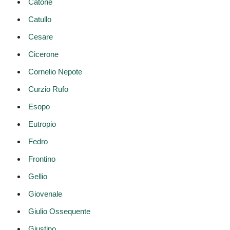
Catone
Catullo
Cesare
Cicerone
Cornelio Nepote
Curzio Rufo
Esopo
Eutropio
Fedro
Frontino
Gellio
Giovenale
Giulio Ossequente
Giustino