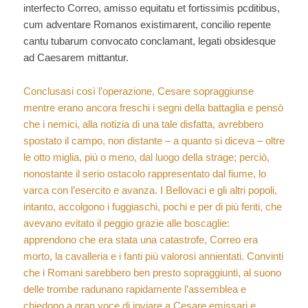
interfecto Correo, amisso equitatu et fortissimis pcditibus,
cum adventare Romanos existimarent, concilio repente
cantu tubarum convocato conclamant, legati obsidesque
ad Caesarem mittantur.
Conclusasi così l’operazione, Cesare sopraggiunse
mentre erano ancora freschi i segni della battaglia e pensò
che i nemici, alla notizia di una tale disfatta, avrebbero
spostato il campo, non distante – a quanto si diceva – oltre
le otto miglia, più o meno, dal luogo della strage; perciò,
nonostante il serio ostacolo rappresentato dal fiume, lo
varca con l’esercito e avanza. I Bellovaci e gli altri popoli,
intanto, accolgono i fuggiaschi, pochi e per di più feriti, che
avevano evitato il peggio grazie alle boscaglie:
apprendono che era stata una catastrofe, Correo era
morto, la cavalleria e i fanti più valorosi annientati. Convinti
che i Romani sarebbero ben presto sopraggiunti, al suono
delle trombe radunano rapidamente l’assemblea e
chiedono a gran voce di inviare a Cesare emissari e