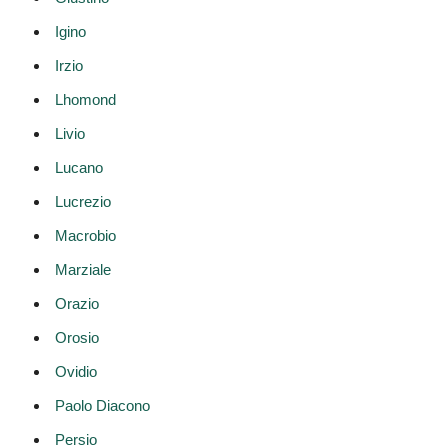
Igino
Irzio
Lhomond
Livio
Lucano
Lucrezio
Macrobio
Marziale
Orazio
Orosio
Ovidio
Paolo Diacono
Persio