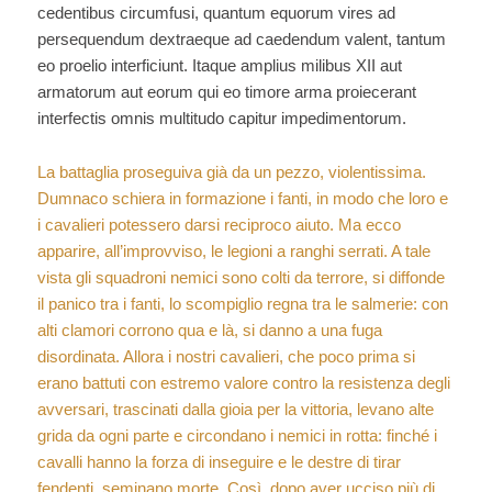
cedentibus circumfusi, quantum equorum vires ad
persequendum dextraeque ad caedendum valent, tantum
eo proelio interficiunt. Itaque amplius milibus XII aut
armatorum aut eorum qui eo timore arma proiecerant
interfectis omnis multitudo capitur impedimentorum.
La battaglia proseguiva già da un pezzo, violentissima.
Dumnaco schiera in formazione i fanti, in modo che loro e
i cavalieri potessero darsi reciproco aiuto. Ma ecco
apparire, all’improvviso, le legioni a ranghi serrati. A tale
vista gli squadroni nemici sono colti da terrore, si diffonde
il panico tra i fanti, lo scompiglio regna tra le salmerie: con
alti clamori corrono qua e là, si danno a una fuga
disordinata. Allora i nostri cavalieri, che poco prima si
erano battuti con estremo valore contro la resistenza degli
avversari, trascinati dalla gioia per la vittoria, levano alte
grida da ogni parte e circondano i nemici in rotta: finché i
cavalli hanno la forza di inseguire e le destre di tirar
fendenti, seminano morte. Così, dopo aver ucciso più di