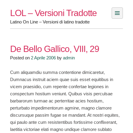
Skip
LOL – Versioni Tradotte
to
content
Latino On Line – Versioni di latino tradotte
De Bello Gallico, VIII, 29
Posted on
2 Aprile 2006
by
admin
Cum aliquamdiu summa contentione dimicaretur,
Dumnacus instruit aciem quae suis esset equitibus in
vicem praesidio, cum repente confertae legiones in
conspectum hostium veniunt. Quibus visis perculsae
barbarorum turmae ac perterritae acies hostium,
perturbato impedimentorum agmine, magno clamore
discursuque passim fugae se mandant. At nostri equites,
qui paulo ante cum resistentibus fortissime conflixerant,
laetitia victoriae elati magno undique clamore sublato