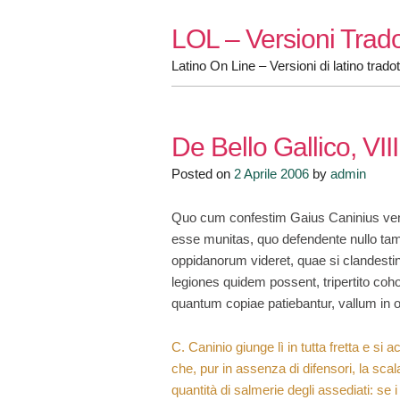
Skip
LOL – Versioni Trado
to
content
Latino On Line – Versioni di latino tradot
De Bello Gallico, VIII
Posted on
2 Aprile 2006
by
admin
Quo cum confestim Gaius Caninius veni
esse munitas, quo defendente nullo ta
oppidanorum videret, quae si clandesti
legiones quidem possent, tripertito coho
quantum copiae patiebantur, vallum in op
C. Caninio giunge lì in tutta fretta e si a
che, pur in assenza di difensori, la scal
quantità di salmerie degli assediati: se