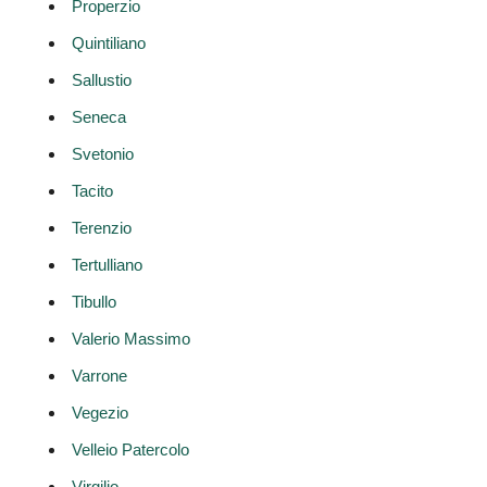
Properzio
Quintiliano
Sallustio
Seneca
Svetonio
Tacito
Terenzio
Tertulliano
Tibullo
Valerio Massimo
Varrone
Vegezio
Velleio Patercolo
Virgilio