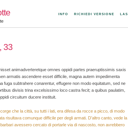
tte
INFO
RICHIEDI VERSIONE
LAS
te
, 33
sset animadverteretque omnes oppidi partes praeruptissimis saxis
men armatis ascendere esset difficile, magna autem impedimenta
na fuga subtrahere conarentur, effugere non modo equitatum, sed ne
rtibus divisis trina excelsissimo loco castra fecit; a quibus paulatim,
pidi circuitum ducere instituit.
ccorge che la città, su tutti i lati, era difesa da rocce a picco, di modo
ata risultava comunque difficile per degli armati. D’altro canto, vede la
 i barbari avessero cercato di portarle via di nascosto, non avrebbero