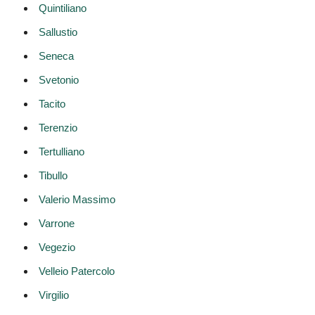
Quintiliano
Sallustio
Seneca
Svetonio
Tacito
Terenzio
Tertulliano
Tibullo
Valerio Massimo
Varrone
Vegezio
Velleio Patercolo
Virgilio