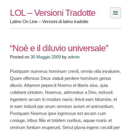
Skip
LOL – Versioni Tradotte
to
content
Latino On Line – Versioni di latino tradotte
“Noè e il diluvio universale”
Posted on
30 Maggio 2009
by
admin
Postquam numerus hominum crevit, omnia vitia invaluere.
Quare offensus Deus statuit perdere hominum genus
diluvio. Attamen pepercit Noemo et liberis eius, quia
colebant virtutem. Noemus, admonitus a Deo, extruxit
ingentem arcam in modum navis: linivit eam bitumine, et
in eam induxit par unum omnium avium et animantium.
Postquam Noemus ipse ingressus est arcam cum
coniuge, tribus filiis et totidem nuribus, aquae maris et
ominum fontium eruperunt. Simul pluvia ingens cecidit per