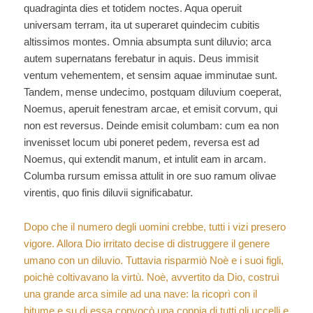
quadraginta dies et totidem noctes. Aqua operuit
universam terram, ita ut superaret quindecim cubitis
altissimos montes. Omnia absumpta sunt diluvio; arca
autem supernatans ferebatur in aquis. Deus immisit
ventum vehementem, et sensim aquae imminutae sunt.
Tandem, mense undecimo, postquam diluvium coeperat,
Noemus, aperuit fenestram arcae, et emisit corvum, qui
non est reversus. Deinde emisit columbam: cum ea non
invenisset locum ubi poneret pedem, reversa est ad
Noemus, qui extendit manum, et intulit eam in arcam.
Columba rursum emissa attulit in ore suo ramum olivae
virentis, quo finis diluvii significabatur.
Dopo che il numero degli uomini crebbe, tutti i vizi presero
vigore. Allora Dio irritato decise di distruggere il genere
umano con un diluvio. Tuttavia risparmiò Noè e i suoi figli,
poichè coltivavano la virtù. Noè, avvertito da Dio, costruì
una grande arca simile ad una nave: la ricoprì con il
bitume e su di essa convocò una coppia di tutti gli uccelli e