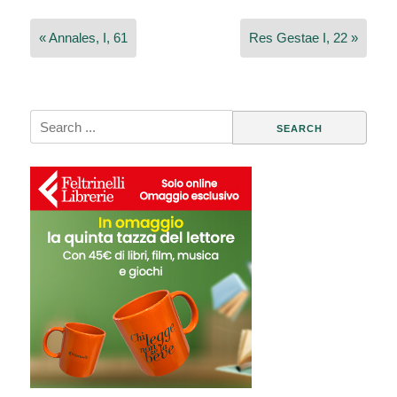
Navigazione
« Annales, I, 61
Res Gestae I, 22 »
articoli
Search
for: