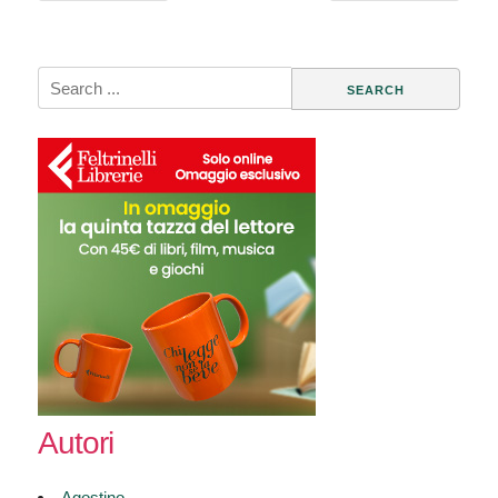
Search
for:
Autori
Agostino