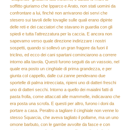
soffitto giuriamo che Ipparco e Arato, non stati uomini da
confrontare a lui, finché non arrivarono dei servi che
stesero sui tavoli delle tovaglie sulle quali erano dipinte
delle reti e dei cacciatori che stavano in guardia con gli
spiedi e tutta l’attrezzatura per la caccia. E ancora non
sapevamo verso quale direzione indirizzare i nostri
sospetti, quando si sollevò un gran fragore da fuori il
triclino, ed ecco dei cani spartani cominciarono a correre
intorno alla tavola. Questi furono seguiti da un vassoio, nel
quale era posto un cinghiale di prima grandezza, e per
giunta col cappello, dalle cui zanne pendevano due
sportelle di palma intrecciata, ripieni uno di datteri freschi
uno di datteri secchi. Intorno a quello dei maialini fatti di
pasta frolla, come attaccati alle mammelle, indicavano che
era posta una scrofa. E questi per altro, furono i doni da
portare a casa. Peraltro a tagliare il cinghiale non venne lo
stesso Squarcia, che aveva tagliato il pollame, ma un uno
omone barbuto, con le gambe avvolte da fasce e con