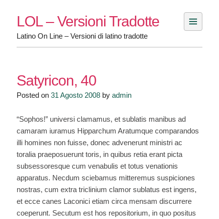
Skip
LOL – Versioni Tradotte
to
content
Latino On Line – Versioni di latino tradotte
Satyricon, 40
Posted on
31 Agosto 2008
by
admin
“Sophos!” universi clamamus, et sublatis manibus ad
camaram iuramus Hipparchum Aratumque comparandos
illi homines non fuisse, donec advenerunt ministri ac
toralia praeposuerunt toris, in quibus retia erant picta
subsessoresque cum venabulis et totus venationis
apparatus. Necdum sciebamus mitteremus suspiciones
nostras, cum extra triclinium clamor sublatus est ingens,
et ecce canes Laconici etiam circa mensam discurrere
coeperunt. Secutum est hos repositorium, in quo positus