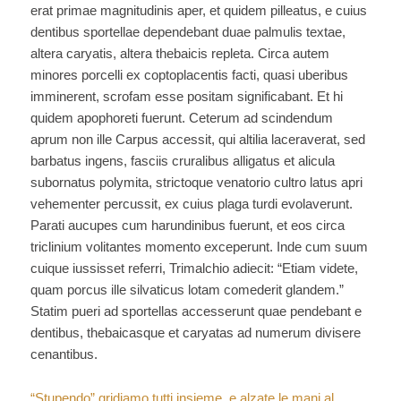
erat primae magnitudinis aper, et quidem pilleatus, e cuius
dentibus sportellae dependebant duae palmulis textae,
altera caryatis, altera thebaicis repleta. Circa autem
minores porcelli ex coptoplacentis facti, quasi uberibus
imminerent, scrofam esse positam significabant. Et hi
quidem apophoreti fuerunt. Ceterum ad scindendum
aprum non ille Carpus accessit, qui altilia laceraverat, sed
barbatus ingens, fasciis cruralibus alligatus et alicula
subornatus polymita, strictoque venatorio cultro latus apri
vehementer percussit, ex cuius plaga turdi evolaverunt.
Parati aucupes cum harundinibus fuerunt, et eos circa
triclinium volitantes momento exceperunt. Inde cum suum
cuique iussisset referri, Trimalchio adiecit: “Etiam videte,
quam porcus ille silvaticus lotam comederit glandem.”
Statim pueri ad sportellas accesserunt quae pendebant e
dentibus, thebaicasque et caryatas ad numerum divisere
cenantibus.
“Stupendo” gridiamo tutti insieme, e alzate le mani al