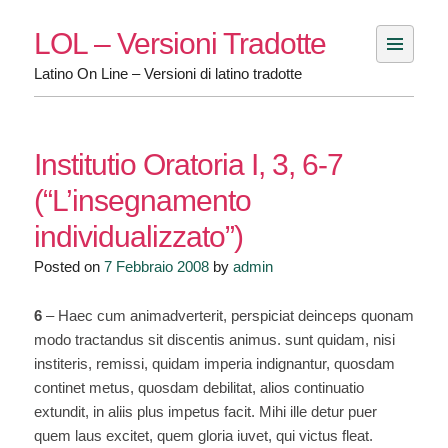
Skip
LOL – Versioni Tradotte
to
content
Latino On Line – Versioni di latino tradotte
Institutio Oratoria I, 3, 6-7
(“L’insegnamento
individualizzato”)
Posted on
7 Febbraio 2008
by
admin
6
– Haec cum animadverterit, perspiciat deinceps quonam
modo tractandus sit discentis animus. sunt quidam, nisi
institeris, remissi, quidam imperia indignantur, quosdam
continet metus, quosdam debilitat, alios continuatio
extundit, in aliis plus impetus facit. Mihi ille detur puer
quem laus excitet, quem gloria iuvet, qui victus fleat.