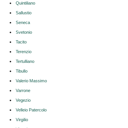
Quintiliano
Sallustio
Seneca
Svetonio
Tacito
Terenzio
Tertulliano
Tibullo
Valerio Massimo
Varrone
Vegezio
Velleio Patercolo
Virgilio