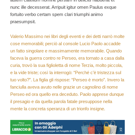
nunc ille decesserat. Arripuit igitur omen Paulus exque
fortuito verbo certam spem clari triumphi animo
praesumpsit.
Valerio Massimo nei libri degli eventi e dei detti narrò molte
cose memorabili; perciò al console Lucio Paolo accadde
un fatto singolare e massimamente memorabile. Quando
faceva la guerra contro re Perseo, era tornato a casa dalla
curia, trovò la sua figlioletta di nome Terzia, molto piccola,
e la vide triste; così la interrogò: “Perché c’è tristezza sul
tuo volto?”. La figlia gli rispose: “Perseo è morto”. Invero la
fanciulla aveva avuto nelle grazie un cagnolino di nome
Perseo ed ora quello era deceduto. Paolo apprese dunque
il presagio e da quella parola fatale presuppose nella
mente la concreta speranza di un trionfo insigne.