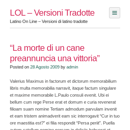
Skip
LOL – Versioni Tradotte
to
content
Latino On Line – Versioni di latino tradotte
“La morte di un cane
preannuncia una vittoria”
Posted on
28 Agosto 2009
by
admin
Valerius Maximus in factorum et dictorum memorabilium
libris multa memorabilia narravit, itaque factum singulare
et maxime memorabile L.Paulo consuli evenit. Ubi ei
bellum cum rege Perse erat et domum e curia revenerat
filioam suam nomine Tertiam admodum parvulam invenit
et eam tristem animadverit eam sic interrogavit “Cur in tuo
ore maestitia est?” ei filia respondit “Persa periit”. Puella
autem catellum nomine persam in deliciis habuerat et