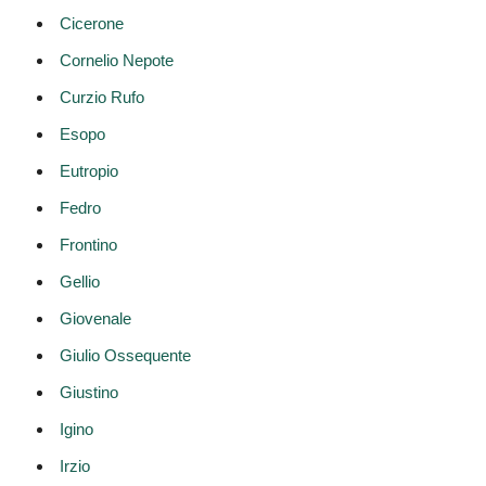
Cicerone
Cornelio Nepote
Curzio Rufo
Esopo
Eutropio
Fedro
Frontino
Gellio
Giovenale
Giulio Ossequente
Giustino
Igino
Irzio