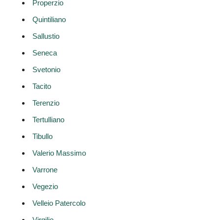
Properzio
Quintiliano
Sallustio
Seneca
Svetonio
Tacito
Terenzio
Tertulliano
Tibullo
Valerio Massimo
Varrone
Vegezio
Velleio Patercolo
Virgilio