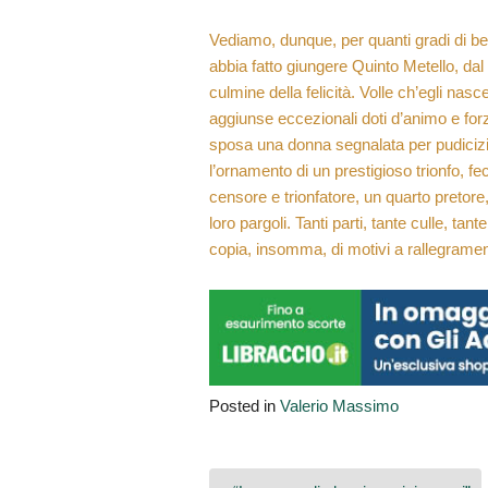
Vediamo, dunque, per quanti gradi di be
abbia fatto giungere Quinto Metello, dal 
culmine della felicità. Volle ch’egli nasce
aggiunse eccezionali doti d’animo e forz
sposa una donna segnalata per pudicizia e 
l’ornamento di un prestigioso trionfo, f
censore e trionfatore, un quarto pretore,
loro pargoli. Tanti parti, tante culle, tant
copia, insomma, di motivi a rallegrament
Posted in
Valerio Massimo
Navigazione