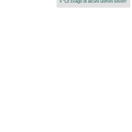
« “Lo svago di alcuni uomini severi”
articoli