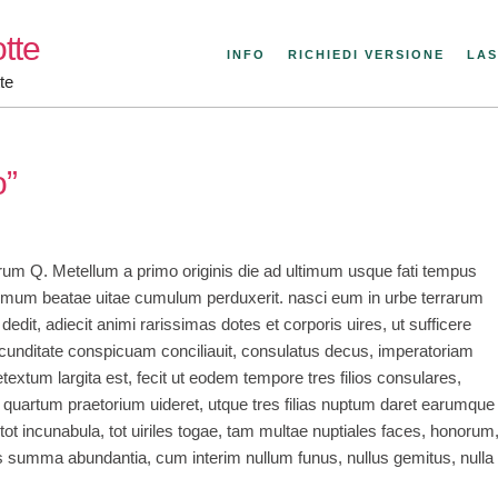
tte
INFO
RICHIEDI VERSIONE
LAS
te
o”
um Q. Metellum a primo originis die ad ultimum usque fati tempus
um beatae uitae cumulum perduxerit. nasci eum in urbe terrarum
 dedit, adiecit animi rarissimas dotes et corporis uires, ut sufficere
ecunditate conspicuam conciliauit, consulatus decus, imperatoriam
extum largita est, fecit ut eodem tempore tres filios consulares,
quartum praetorium uideret, utque tres filias nuptum daret earumque
tot incunabula, tot uiriles togae, tam multae nuptiales faces, honorum
s summa abundantia, cum interim nullum funus, nullus gemitus, nulla