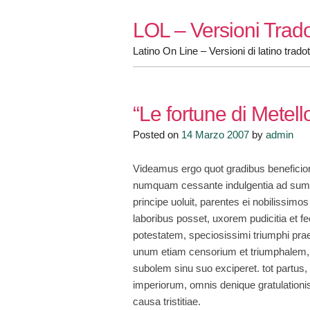
Skip
LOL – Versioni Trado
to
content
Latino On Line – Versioni di latino tradot
“Le fortune di Metell
Posted on
14 Marzo 2007
by
admin
Videamus ergo quot gradibus beneficior
numquam cessante indulgentia ad summ
principe uoluit, parentes ei nobilissimos
laboribus posset, uxorem pudicitia et f
potestatem, speciosissimi triumphi praet
unum etiam censorium et triumphalem, 
subolem sinu suo exciperet. tot partus, 
imperiorum, omnis denique gratulationi
causa tristitiae.