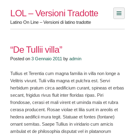
Skip
LOL – Versioni Tradotte
to
content
Latino On Line – Versioni di latino tradotte
“De Tullii villa”
Posted on
3 Gennaio 2011
by
admin
Tullius et Terentia cum magna familia in villa non longe a
Velitris vivunt. Tulii villa magna et pulchra est. Servi
herbidum pratum circa aedificium curant, spineas et erbas
secant, frigidus rivus fluit inter floridas ripas. Piri
frondosae, cerasi et mali virent et uminda mala et rubra
cerasa producent. Rosae violae et lilia sunt in areolis et
hedera aedificii mura tegit. Statuae et fontes (fontane)
ornant semitas. Saepe Tullius in viridario cum amicis
ambulat et de philosophia disputat vel in platanorum