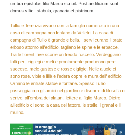
umbra epistulas filio Marco scribit. Post aedificium sunt
domus villici, stabula, granaria et pistrinum.
Tullio e Terenzia vivono con la famiglia numerosa in una
casa di campagna non lontano da Velletri. La casa di
campagna di Tullio è grande e bella. I servi curano il prato
erboso attorno all’edificio, tagliano le spine e le erbacce.
Tra le fiorenti rive scorre un freddo ruscello. Verdeggiano
folti peri, cigliegi e meli e prontamente producono pere
succose, mele gustose e rosse cigligie. Nelle aiuole ci
sono rose, viole e lillà e l’edera copre le mura dell’ edificio.
Ornano le entrate statue e fontane. Spesso Tullio
passeggia con gli amici nel giardino e discorre di filosofia o
scrive, all’ombra dei platani, lettere al figlio Marco. Dietro
all’edificio ci sono la casa del fattore, le stalle, i granai e il
mulino.