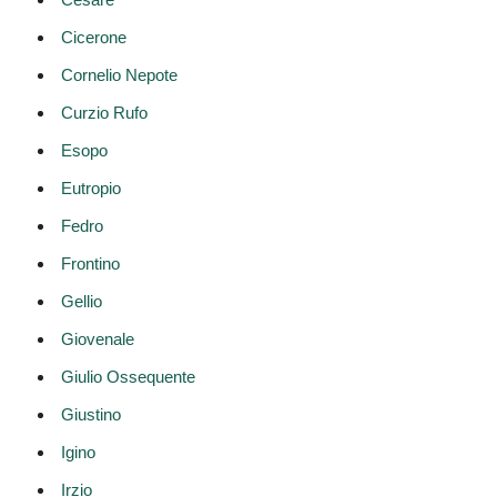
Cicerone
Cornelio Nepote
Curzio Rufo
Esopo
Eutropio
Fedro
Frontino
Gellio
Giovenale
Giulio Ossequente
Giustino
Igino
Irzio