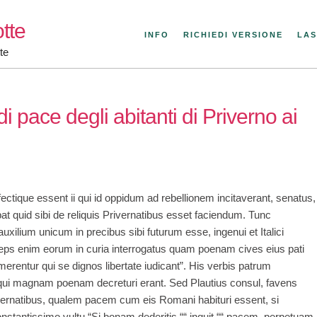
tte
INFO
RICHIEDI VERSIONE
LAS
te
i pace degli abitanti di Priverno ai
tique essent ii qui id oppidum ad rebellionem incitaverant, senatus,
at quid sibi de reliquis Privernatibus esset faciendum. Tunc
xilium unicum in precibus sibi futurum esse, ingenui et Italici
nceps enim eorum in curia interrogatus quam poenam cives eius pati
rentur qui se dignos libertate iudicant”. His verbis patrum
ui magnam poenam decreturi erant. Sed Plautius consul, favens
vernatibus, qualem pacem cum eis Romani habituri essent, si
onstantissimo vultu “Si bonam dederitis ““ inquit ““ pacem, perpetuam