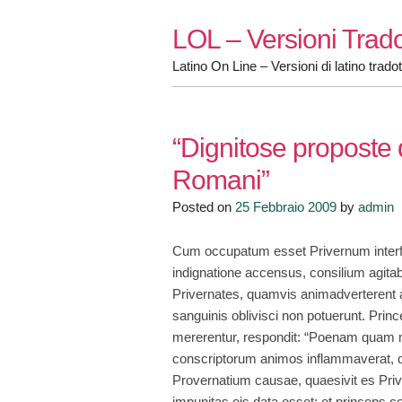
Skip
LOL – Versioni Trado
to
content
Latino On Line – Versioni di latino tradot
“Dignitose proposte d
Romani”
Posted on
25 Febbraio 2009
by
admin
Cum occupatum esset Privernum interfec
indignatione accensus, consilium agitab
Privernates, quamvis animadverterent au
sanguinis oblivisci non potuerunt. Pri
mererentur, respondit: “Poenam quam me
conscriptorum animos inflammaverat, q
Provernatium causae, quaesivit es Pri
impunitas eis data esset; et princeps c