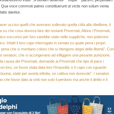
”. Qua voce commoti patres constituerunt ut victis non solum venia
atis daretur.
r ucciso quelli che avevano sollevato quella città alla ribellione, il
a su che cosa doveva fare dei restanti Privernati. Allora i Privernati,
ico soccorso per loro sarebbe stato nelle suppliche, non poterono
ico. Infatti il loro capo interrogato in senato su quale pena i propri
a pena che si meritano coloro che si ritengono degni della libertà”. Con
i senatori, che si accingevano ad infliggere una pesante punizione.
lla causa dei Privernati, domandò ai Privernati che tipo di pace i
on loro, se fosse stata data loro l’impunità; e il capo con sguardo
uona, state per averla infinita, se cattiva non durevole”. I senatori
che fosse dato ai vinti non solo il perdono ma anche il diritto e il