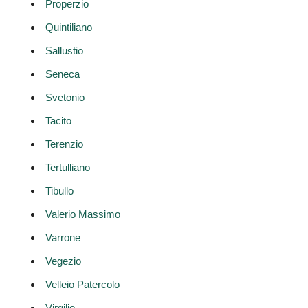
Properzio
Quintiliano
Sallustio
Seneca
Svetonio
Tacito
Terenzio
Tertulliano
Tibullo
Valerio Massimo
Varrone
Vegezio
Velleio Patercolo
Virgilio