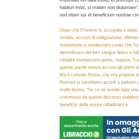
habituri estis, si malam non diuturnam
sed etiam ius et beneficium nostrae civit
Dopo che Priverno fu occupata e dopo ave
senato, acceso di indignazione, riflettev
nonostante si rendessero conto che l’un
dimenticarsi del loro sangue libero e ital
cittadini meritassero patire, rispose: “L
queste parole aveva acceso gli animi de
Ma il console Plozio, che era propizio a
Romani si sarebbero accinti a pattuire c
molto fermo: “Se ce ne avrete data una b
commossi da questo discorso stabilirono 
beneficio della nostra cittadinanza.