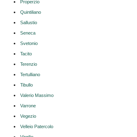
Properzio
Quintiliano
Sallustio
Seneca
Svetonio
Tacito
Terenzio
Tertulliano
Tibullo
Valerio Massimo
Varrone
Vegezio
Velleio Patercolo
Virgilio