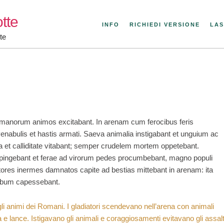
tte
INFO
RICHIEDI VERSIONE
LAS
te
manorum animos excitabant. In arenam cum ferocibus feris
enabulis et hastis armati. Saeva animalia instigabant et unguium ac
 et calliditate vitabant; semper crudelem mortem oppetebant.
impingebant et ferae ad virorum pedes procumbebant, magno populi
tores inermes damnatos capite ad bestias mittebant in arenam: ita
cibum capessebant.
 gli animi dei Romani. I gladiatori scendevano nell’arena con animali
a e lance. Istigavano gli animali e coraggiosamenti evitavano gli assalt