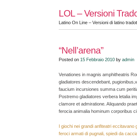
Skip
LOL – Versioni Trado
to
content
Latino On Line – Versioni di latino tradot
“Nell’arena”
Posted on
15 Febbraio 2010
by
admin
Venationes in magnis amphitheatris Ro
gladiatores descendebant, pugionibus,v
faucium incursiones summa cum peritia
Postremo gladiatores verbera letalia 
clamore et admiratione. Aliquando prae
ferocia animalia hominum corporibus 
I giochi nei grandi anfiteatri eccitavano
feroci armati di pugnali, spiedi da cacci