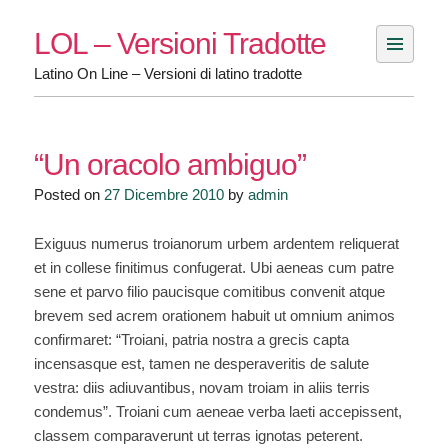
Skip
LOL – Versioni Tradotte
to
content
Latino On Line – Versioni di latino tradotte
“Un oracolo ambiguo”
Posted on
27 Dicembre 2010
by
admin
Exiguus numerus troianorum urbem ardentem reliquerat
et in collese finitimus confugerat. Ubi aeneas cum patre
sene et parvo filio paucisque comitibus convenit atque
brevem sed acrem orationem habuit ut omnium animos
confirmaret: “Troiani, patria nostra a grecis capta
incensasque est, tamen ne desperaveritis de salute
vestra: diis adiuvantibus, novam troiam in aliis terris
condemus”. Troiani cum aeneae verba laeti accepissent,
classem comparaverunt ut terras ignotas peterent.