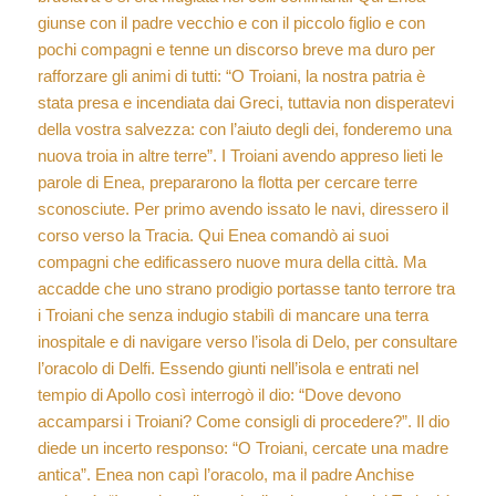
giunse con il padre vecchio e con il piccolo figlio e con
pochi compagni e tenne un discorso breve ma duro per
rafforzare gli animi di tutti: “O Troiani, la nostra patria è
stata presa e incendiata dai Greci, tuttavia non disperatevi
della vostra salvezza: con l’aiuto degli dei, fonderemo una
nuova troia in altre terre”. I Troiani avendo appreso lieti le
parole di Enea, prepararono la flotta per cercare terre
sconosciute. Per primo avendo issato le navi, diressero il
corso verso la Tracia. Qui Enea comandò ai suoi
compagni che edificassero nuove mura della città. Ma
accadde che uno strano prodigio portasse tanto terrore tra
i Troiani che senza indugio stabilì di mancare una terra
inospitale e di navigare verso l’isola di Delo, per consultare
l’oracolo di Delfi. Essendo giunti nell’isola e entrati nel
tempio di Apollo così interrogò il dio: “Dove devono
accamparsi i Troiani? Come consigli di procedere?”. Il dio
diede un incerto responso: “O Troiani, cercate una madre
antica”. Enea non capì l’oracolo, ma il padre Anchise