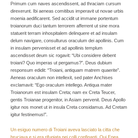
Primum cum naves ascendissent, ad thraciam cursum
direxerunt. Ibi aeneas comitibus imperavit ut novae urbis
moenia aedificarent. Sed accidit ut immane portentum
troianorum duci tantum terrorem afferrent ut sine mora
statuerit terram inhospitalem delinquere et ad insulam
delum navigare, consulturus oraculum dei apollinis. Cum
in insulam pervenisset et ad apollinis templum
ascendisset deum sic rogavit: “Ubi considere debent
troiani? Quo imperas ut pergamus?”. Deus dubium
responsum edidit: “Troiani, antiquam matrem quaerite”.
Aeneas oraculum non intellexit, sed pater Anchises
exclamavit: “Ego oraculum intellego. Antiqua mater
Troianorum est insulam Creta; nam ex Creta Teucer,
gentis Troianae progenitor, in Asiam pervenit. Deus Apollo
igitur nos monet ut in insula Creta considamus. Ad Cretam
igitur festinemus!”.
Un esiguo numero di Troiani aveva lasciato la citta che
bruciava e si era rifugiata nei colli confinanti. Qui Enea