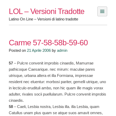
Skip
LOL – Versioni Tradotte
to
content
Latino On Line – Versioni di latino tradotte
Carme 57-58-58b-59-60
Posted on
21 Aprile 2006
by
admin
57
– Pulcre convenit improbis cinaedis, Mamurrae
pathicoque Caesarique. nec mirum: maculae pares
utrisque, urbana altera et illa Formiana, impressae
resident nec eluentur: morbosi pariter, gemelli utrique, uno
in lecticulo erudituli ambo, non hic quam ille magis vorax
adulter, rivales socii puellularum. Pulcre convenit improbis
cinaedis.
58
– Caeli, Lesbia nostra, Lesbia illa. illa Lesbia, quam
Catullus unam plus quam se atque suos amavit omnes,