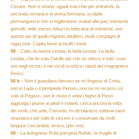
Cesare. Non è strano: uguali macchie per entrambi, la
seconda romana e la prima formiana, scolpite
permangono e non si toglieranno: malati alla pari, entrambi
gemelli, nello stesso lettuccio letteratucoli entrambi, non
questo più di quello ingordo adultero, rivali compagni di
ragazzine. Capita bene ai brutti cinedi.
58
– Celio, la nostra Lesbia, la bella Lesbia. La bella
Lesbia, che lei sola Catullo più che se stesso e tutti i suoi,
ora negli incroci e nei vicoli scortica i nipoti del magnanimo
Remo.
58 b
– Non il guardiano famoso se mi fingessi di Creta,
non io Lada o il pinnipede Perseo, non se mi recassi col
volo di Pegaso, non le nivee e veloci bighe di Reso;
aggiungici piume ai piedi e volanti, cerca ancora la rotta
dei venti, che uniti, Camerio, mi dichiarassi: tuttavia sarei
strastanco per tutte le viscere e consumato da molti
languori cercandoti, amico, (per me).
59
– La bolognese Rufa pompina Rufolo, la moglie di