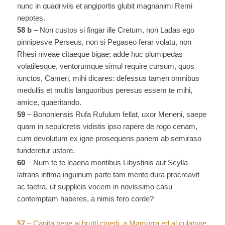
nunc in quadriviis et angiportis glubit magnanimi Remi
nepotes.
58 b
– Non custos si fingar ille Cretum, non Ladas ego
pinnipesve Perseus, non si Pegaseo ferar volatu, non
Rhesi niveae citaeque bigae; adde huc plumipedas
volatilesque, ventorumque simul require cursum, quos
iunctos, Cameri, mihi dicares: defessus tamen omnibus
medullis et multis languoribus peresus essem te mihi,
amice, quaeritando.
59
– Bononiensis Rufa Rufulum fellat, uxor Meneni, saepe
quam in sepulcretis vidistis ipso rapere de rogo cenam,
cum devolutum ex igne prosequens panem ab semiraso
tunderetur ustore.
60
– Num te te leaena montibus Libystinis aut Scylla
latrans infima inguinum parte tam mente dura procreavit
ac taetra, ut supplicis vocem in novissimo casu
contemptam haberes, a nimis fero corde?
57
– Capita bene ai brutti cinedi, a Mamurra ed al culatone