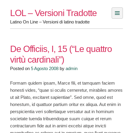
Skip
LOL – Versioni Tradotte
to
content
Latino On Line – Versioni di latino tradotte
De Officiis, I, 15 (“Le quattro
virtù cardinali”)
Posted on
5 Agosto 2008
by
admin
Formam quidem ipsam, Marce fili, et tamquam faciem
honesti vides, “quae si oculis cerneretur, mirabiles amores
ut ait Plato, excitaret sapientiae”. Sed omne, quod est
honestum, id quattuor partium oritur ex aliqua. Aut enim in
perspicientia veri sollertiaque versatur aut in hominum
societate tuenda tribuendoque suum cuique et rerum
contractarum fide aut in animi excelsi atque invicti
magnitudine ac robore aut in omnium, quae fiunt quaeque