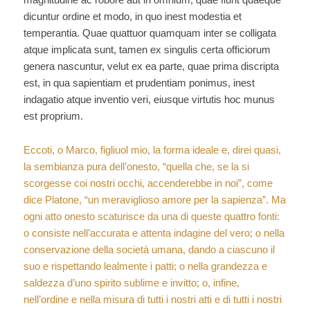
dicuntur ordine et modo, in quo inest modestia et
temperantia. Quae quattuor quamquam inter se colligata
atque implicata sunt, tamen ex singulis certa officiorum
genera nascuntur, velut ex ea parte, quae prima discripta
est, in qua sapientiam et prudentiam ponimus, inest
indagatio atque inventio veri, eiusque virtutis hoc munus
est proprium.
Eccoti, o Marco, figliuol mio, la forma ideale e, direi quasi,
la sembianza pura dell’onesto, “quella che, se la si
scorgesse coi nostri occhi, accenderebbe in noi”, come
dice Platone, “un meraviglioso amore per la sapienza”. Ma
ogni atto onesto scaturisce da una di queste quattro fonti:
o consiste nell’accurata e attenta indagine del vero; o nella
conservazione della società umana, dando a ciascuno il
suo e rispettando lealmente i patti; o nella grandezza e
saldezza d’uno spirito sublime e invitto; o, infine,
nell’ordine e nella misura di tutti i nostri atti e di tutti i nostri