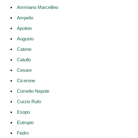
Ammiano Marcellino
Ampelio
Apuleio
Augusto
Catone
Catullo
Cesare
Cicerone
Cornelio Nepote
Curzio Rufo
Esopo
Eutropio
Fedro