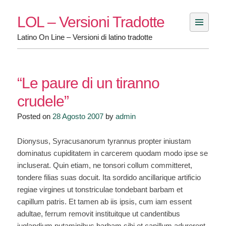
Skip
LOL – Versioni Tradotte
to
content
Latino On Line – Versioni di latino tradotte
“Le paure di un tiranno
crudele”
Posted on
28 Agosto 2007
by
admin
Dionysus, Syracusanorum tyrannus propter iniustam
dominatus cupiditatem in carcerem quodam modo ipse se
incluserat. Quin etiam, ne tonsori collum committeret,
tondere filias suas docuit. Ita sordido ancillarique artificio
regiae virgines ut tonstriculae tondebant barbam et
capillum patris. Et tamen ab iis ipsis, cum iam essent
adultae, ferrum removit instituitque ut candentibus
iuglandium putaminibus barbam sibi et capillum adurerent.