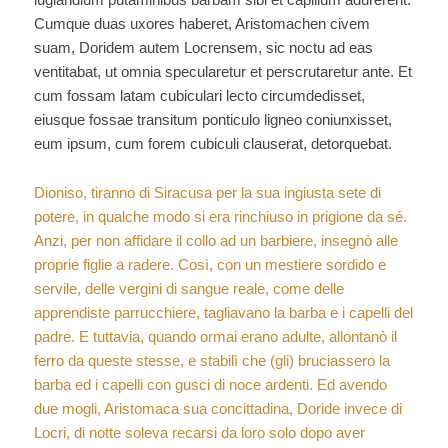
Cumque duas uxores haberet, Aristomachen civem
suam, Doridem autem Locrensem, sic noctu ad eas
ventitabat, ut omnia specularetur et perscrutaretur ante. Et
cum fossam latam cubiculari lecto circumdedisset,
eiusque fossae transitum ponticulo ligneo coniunxisset,
eum ipsum, cum forem cubiculi clauserat, detorquebat.
Dioniso, tiranno di Siracusa per la sua ingiusta sete di
potere, in qualche modo si era rinchiuso in prigione da sé.
Anzi, per non affidare il collo ad un barbiere, insegnò alle
proprie figlie a radere. Così, con un mestiere sordido e
servile, delle vergini di sangue reale, come delle
apprendiste parrucchiere, tagliavano la barba e i capelli del
padre. E tuttavia, quando ormai erano adulte, allontanò il
ferro da queste stesse, e stabilì che (gli) bruciassero la
barba ed i capelli con gusci di noce ardenti. Ed avendo
due mogli, Aristomaca sua concittadina, Doride invece di
Locri, di notte soleva recarsi da loro solo dopo aver