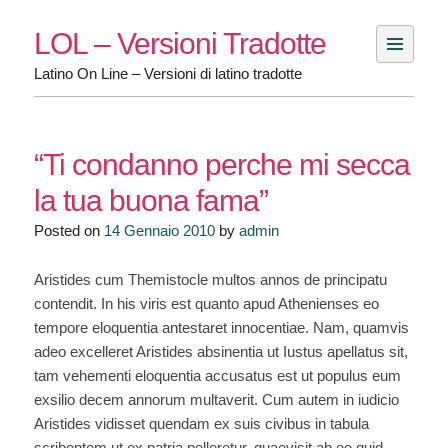
Skip
LOL – Versioni Tradotte
to
content
Latino On Line – Versioni di latino tradotte
“Ti condanno perche mi secca
la tua buona fama”
Posted on
14 Gennaio 2010
by
admin
Aristides cum Themistocle multos annos de principatu
contendit. In his viris est quanto apud Athenienses eo
tempore eloquentia antestaret innocentiae. Nam, quamvis
adeo excelleret Aristides absinentia ut Iustus apellatus sit,
tam vehementi eloquentia accusatus est ut populus eum
exsilio decem annorum multaverit. Cum autem in iudicio
Aristides vidisset quendam ex suis civibus in tabula
scribentem ut ex patria pelleretur, quaevisit ab eo quid