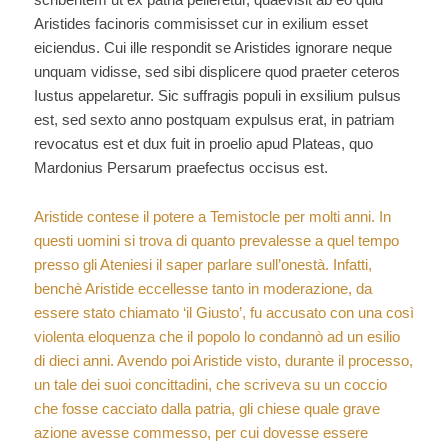
Aristides facinoris commisisset cur in exilium esset
eiciendus. Cui ille respondit se Aristides ignorare neque
unquam vidisse, sed sibi displicere quod praeter ceteros
Iustus appelaretur. Sic suffragis populi in exsilium pulsus
est, sed sexto anno postquam expulsus erat, in patriam
revocatus est et dux fuit in proelio apud Plateas, quo
Mardonius Persarum praefectus occisus est.
Aristide contese il potere a Temistocle per molti anni. In
questi uomini si trova di quanto prevalesse a quel tempo
presso gli Ateniesi il saper parlare sull’onestà. Infatti,
benchè Aristide eccellesse tanto in moderazione, da
essere stato chiamato ‘il Giusto’, fu accusato con una così
violenta eloquenza che il popolo lo condannò ad un esilio
di dieci anni. Avendo poi Aristide visto, durante il processo,
un tale dei suoi concittadini, che scriveva su un coccio
che fosse cacciato dalla patria, gli chiese quale grave
azione avesse commesso, per cui dovesse essere