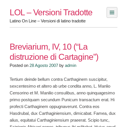
Skip
LOL – Versioni Tradotte
to
content
Latino On Line – Versioni di latino tradotte
Breviarium, IV, 10 (“La
distruzione di Cartagine”)
Posted on
28 Agosto 2007
by
admin
Tertium deinde bellum contra Carthaginem suscipitur,
sexcentesimo et altero ab urbe condita anno, L. Manlio
Censorino et M. Manilio consulibus, anno quinquagesimo
primo postquam secundum Punicum transactum erat. Hi
profecti Carthaginem oppugnaverunt. Contra eos
Hasdrubal, dux Carthaginiensium, dimicabat. Famea, dux
alius, equitatui Carthaginiensium praeerat. Scipio tunc,
Scipionis Africani nepos, tribunus ibi militabat. Huius apud