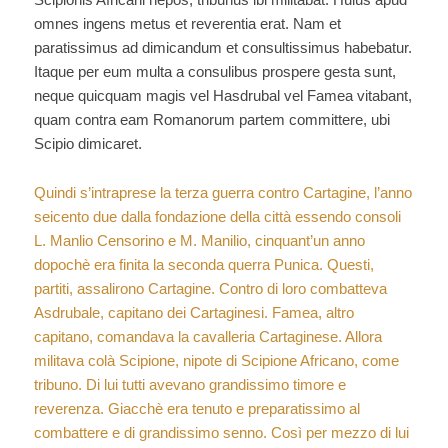
omnes ingens metus et reverentia erat. Nam et
paratissimus ad dimicandum et consultissimus habebatur.
Itaque per eum multa a consulibus prospere gesta sunt,
neque quicquam magis vel Hasdrubal vel Famea vitabant,
quam contra eam Romanorum partem committere, ubi
Scipio dimicaret.
Quindi s’intraprese la terza guerra contro Cartagine, l’anno
seicento due dalla fondazione della città essendo consoli
L. Manlio Censorino e M. Manilio, cinquant’un anno
dopochè era finita la seconda querra Punica. Questi,
partiti, assalirono Cartagine. Contro di loro combatteva
Asdrubale, capitano dei Cartaginesi. Famea, altro
capitano, comandava la cavalleria Cartaginese. Allora
militava colà Scipione, nipote di Scipione Africano, come
tribuno. Di lui tutti avevano grandissimo timore e
reverenza. Giacchè era tenuto e preparatissimo al
combattere e di grandissimo senno. Così per mezzo di lui