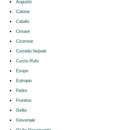
Augusto
Catone
Catullo
Cesare
Cicerone
Cornelio Nepote
Curzio Rufo
Esopo
Eutropio
Fedro
Frontino
Gellio
Giovenale
Giulio Ossequente