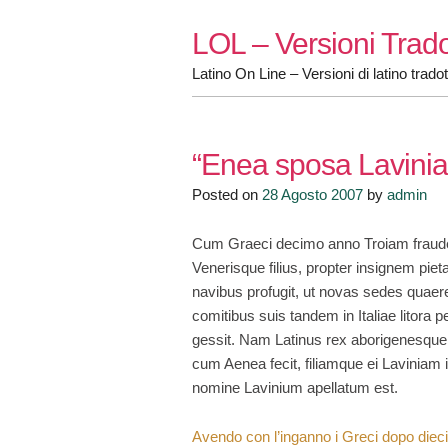
Skip
LOL – Versioni Trado
to
content
Latino On Line – Versioni di latino tradot
“Enea sposa Lavinia
Posted on
28 Agosto 2007
by
admin
Cum Graeci decimo anno Troiam fraude
Venerisque filius, propter insignem pie
navibus profugit, ut novas sedes quae
comitibus suis tandem in Italiae litora 
gessit. Nam Latinus rex aborigenesque
cum Aenea fecit, filiamque ei Laviniam
nomine Lavinium apellatum est.
Avendo con l’inganno i Greci dopo dieci a