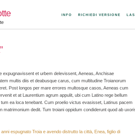
tte
INFO
RICHIEDI VERSIONE
LAS
te
”
 expugnavissent et urbem delevissent, Aeneas, Anchisae
tatem multis diis et deabusque carus, cum multitudine Troianorum
reret. Post longos per mare errores multosque casos, Aeneas cum
pervenit et at Laurentium agrum appulit, ubi cum Latino rege bellum
 tum ea loca tenebant. Cum proelio victus evasisset, Latinus pacem
 in matrimonium dedit. Tum troiani oppidum condiderunt quod ab uxori
nni espugnato Troia e avendo distrutto la città, Enea, figlio di