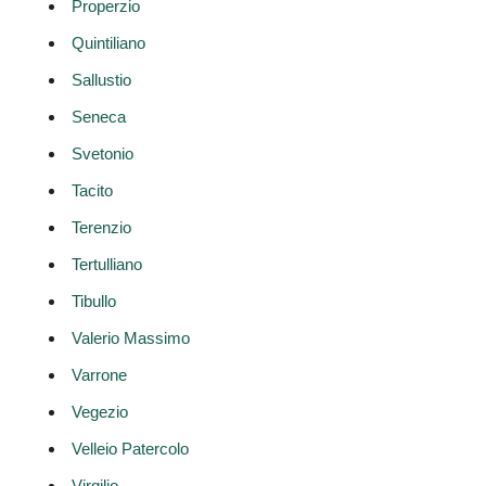
Properzio
Quintiliano
Sallustio
Seneca
Svetonio
Tacito
Terenzio
Tertulliano
Tibullo
Valerio Massimo
Varrone
Vegezio
Velleio Patercolo
Virgilio