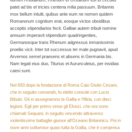
patet ad bis et tricies centena milia passuum. Britannis
mox bellum intulit, quibus ante eum ne nomen quidem
Romanorum cognitum erat, eosque victos obsidibus
acceptis stipendiarios fecit. Galliae autem tributi nomine
annuum imperavit stipendium quadringenties,
Germanosque trans Rhenum adgressus inmanissimis
proeliis vicit. Inter tot successus ter male pugnavit, apud
Arvernos semel praesens et absens in Germania bis.
Nam legati eius duo, Titurius et Aurunculeius, per insidias
caesi sunt.
Nel 693 dopo la fondazione di Roma Caio Giulio Cesare,
che in seguito comandò, fu eletto console con Lucio
Bibulo. Gli si assegnarono la Gallia e l’Illiria, con dieci
legioni. Egli per primo vinse gli Elvezi, che ora sono
chiamati Sequani, in seguito vincendo attraverso
violentissime battaglie giunse all’Oceano Britannico. Poi in
nove anni sottomise quasi tutta la Gallia, che è compresa