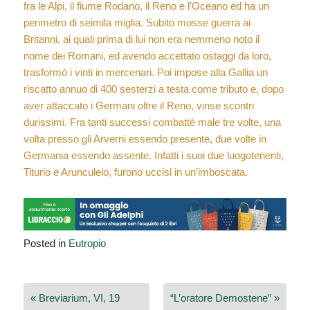
fra le Alpi, il fiume Rodano, il Reno e l’Oceano ed ha un
perimetro di seimila miglia. Subito mosse guerra ai
Britanni, ai quali prima di lui non era nemmeno noto il
nome dei Romani, ed avendo accettato ostaggi da loro,
trasformò i vinti in mercenari. Poi impose alla Gallia un
riscatto annuo di 400 sesterzi a testa come tributo e, dopo
aver attaccato i Germani oltre il Reno, vinse scontri
durissimi. Fra tanti successi combattè male tre volte, una
volta presso gli Arverni essendo presente, due volte in
Germania essendo assente. Infatti i suoi due luogotenenti,
Titurio e Arunculeio, furono uccisi in un’imboscata.
Posted in
Eutropio
Navigazione
« Breviarium, VI, 19
“L’oratore Demostene” »
articoli