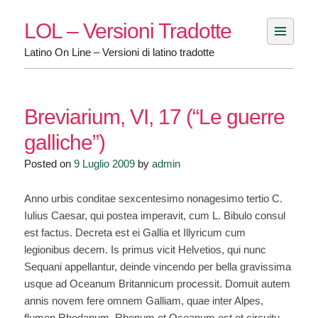
Skip
LOL – Versioni Tradotte
to
content
Latino On Line – Versioni di latino tradotte
Breviarium, VI, 17 (“Le guerre
galliche”)
Posted on
9 Luglio 2009
by
admin
Anno urbis conditae sexcentesimo nonagesimo tertio C.
Iulius Caesar, qui postea imperavit, cum L. Bibulo consul
est factus. Decreta est ei Gallia et Illyricum cum
legionibus decem. Is primus vicit Helvetios, qui nunc
Sequani appellantur, deinde vincendo per bella gravissima
usque ad Oceanum Britannicum processit. Domuit autem
annis novem fere omnem Galliam, quae inter Alpes,
flumen Rhodanum, Rhenum et Oceanum est et circuitu