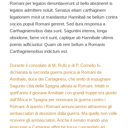
Romani per legatos denuntiaverunt ut bello abstineret is
legatos admittere noluit. Senatus etiam carthaginem
legationem misit ut mandaretur Hannibali ne bellum contra
socios populi Romani gereret. Sed dura responsa a
Carthaginiensibus data sunt. Saguntini interea, longa
obsidione, fame victi sunt, captique ab Hannibale ultimis
poenis adficiuntur. Quam ob rem bellum a Romanis
Carthaginiensibus indictum est.
Durante il consolato di M. Rufo e di P. Cornelio fu
dichiarata la seconda guerra punica ai Romani da
Annibale, duce dei Cartaginesi, che tentò di espugnare
Sagunto città della Spagna alleata ai Romani. Infatti in
quell’anno il giovane Annibale con grandi truppe era giunto
dall’Africa in Spagna per rinnovare la guerra contro i
Romani. A questo i Romani annunciarono attraverso gli
ambasciatori di desistere dalla guerra. Ma quello non volle
ricevere gli ambasciatori. Anche il senato mandò una
legazione a Cartagine affinchè fosse comandato ad