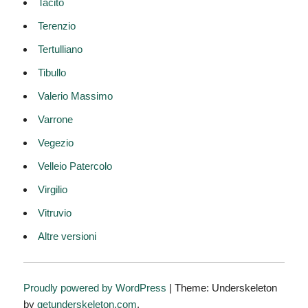
Tacito
Terenzio
Tertulliano
Tibullo
Valerio Massimo
Varrone
Vegezio
Velleio Patercolo
Virgilio
Vitruvio
Altre versioni
Proudly powered by WordPress
|
Theme: Underskeleton
by
getunderskeleton.com
.