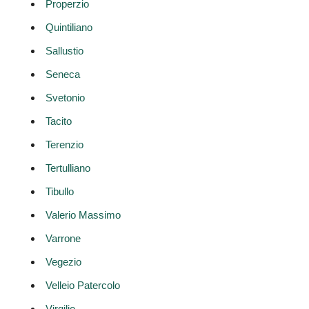
Properzio
Quintiliano
Sallustio
Seneca
Svetonio
Tacito
Terenzio
Tertulliano
Tibullo
Valerio Massimo
Varrone
Vegezio
Velleio Patercolo
Virgilio