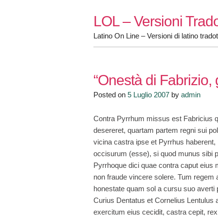
Skip
LOL – Versioni Trado
to
content
Latino On Line – Versioni di latino tradot
“Onestà di Fabrizio
Posted on
5 Luglio 2007
by
admin
Contra Pyrrhum missus est Fabricius qu
desereret, quartam partem regni sui pol
vicina castra ipse et Pyrrhus haberen
occisurum (esse), si quod munus sibi p
Pyrrhoque dici quae contra caput eius
non fraude vincere solere. Tum regem adm
honestate quam sol a cursu suo averti 
Curius Dentatus et Cornelius Lentulus
exercitum eius cecidit, castra cepit, rex