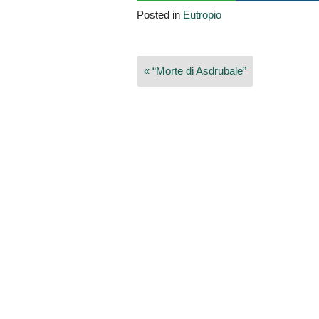
Posted in
Eutropio
Navigazione
« “Morte di Asdrubale”
articoli