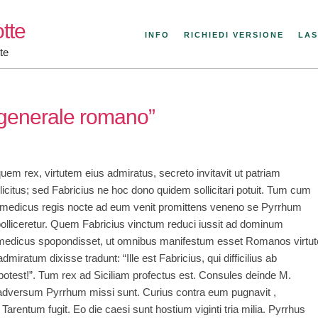
tte
INFO
RICHIEDI VERSIONE
LAS
te
, generale romano”
em rex, virtutem eius admiratus, secreto invitavit ut patriam
licitus; sed Fabricius ne hoc dono quidem sollicitari potuit. Tum cum
t, medicus regis nocte ad eum venit promittens veneno se Pyrrhum
olliceretur. Quem Fabricius vinctum reduci iussit ad dominum
 medicus spopondisset, ut omnibus manifestum esset Romanos virtut
iratum dixisse tradunt: “Ille est Fabricius, qui difficilius ab
potest!”. Tum rex ad Siciliam profectus est. Consules deinde M.
 adversum Pyrrhum missi sunt. Curius contra eum pugnavit ,
 Tarentum fugit. Eo die caesi sunt hostium viginti tria milia. Pyrrhus