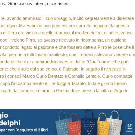
os, Graeciae civitatem, occisus est.
l re, avendo ammirato il suo coraggio, incitò segretamente a disertare
l suo regno. Ma Fabrizio non poté essere corrotto neppure da questo
i Pirro era vicino a quello romano, il medico del re, di notte, venne
con il veleno Pirro, se avesse ricevuto in ricompensa un qualche
icondotto legato al padrone e che fossero dette a Pirro le cose che il
ta, perchè a tutti fosse manifesto, che i romani solevano vincere co
amandano che il re ammirandolo avesse detto: “Quell’uomo, che può
mente che il sole dal suo corso, è Fabrizio. In seguito il re scese in
irro i consoli Marco Curio Dentato e Cornelio Lentolo. Curio combattè
occupò l’accampamento e il re fuggì a Taranto. In tale giorno furono
 partì da Taranto e ritornò in Grecia dove presso la città di Argo fu