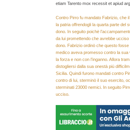
etiam Tarento mox recessit et apiud arg
Contro Pirro fu mandato Fabrizio, che i
la patria offrendogli la quarta parte de
dono. In seguito poichè l’accampamento d
da lui promettendo che avrebbe ucciso 
dono. Fabrizio ordinò che questo fosse r
medico aveva promesso contro la sua vi
la forza e non con l’inganno. Allora tr
distogliersi dalla sua onestà più difficil
Sicilia. Quindi furono mandati contro P
contro di lui, sterminò il suo esercito, 
sterminati 23000 nemici. In seguito Pirro
ucciso.