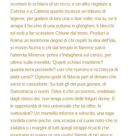
scortare lo schiavo di un ricco; e un altro regalare a
Calvina o a Catiena quanto incassa un tribuno di
legione, per godere di loro una o due volte; ma tu, se ti
arrapa il faccino di una puttana in ghingheri, ti blocchi
ed esiti a far scendere Chione dal trono. Produci a
Roma un testimone degno di chi ospitò la dea dell’Ida,
si mostri Numa o chi dal tempio in fiamme salvò
l’atterrita Minerva: prima s’indagherà sul censo, per
ultimo sulla moralità. ‘Quanti schiavi mantiene?
quanta terra possiede? con che numero e ricchezza di
piatti cena?’ Ognuno gode di fiducia pari al denaro che
serra in cassaforte. Su tutti gli dei puoi giurare, di
Samotracia o nostri, l’idea è che un povero, snobbato
dagli stessi dei, non tenga conto delle folgori divine. E
le opportunità di riso universale che lui offre, le
sottovaluti? Un mantello informe e sdrucito, una toga
sordida come poche, una scarpa col cuoio rotto che si
slabbra o i margini di tutti quegli strappi ricuciti che
mostrano lo spago or ora usato! Niente di piú atroce