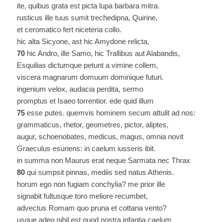
ite, quibus grata est picta lupa barbara mitra.
rusticus ille tuus sumit trechedipna, Quirine,
et ceromatico fert niceteria collo.
hic alta Sicyone, ast hic Amydone relicta,
70
hic Andro, ille Samo, hic Trallibus aut Alabandis,
Esquilias dictumque petunt a vimine collem,
viscera magnarum domuum dominique futuri.
ingenium velox, audacia perdita, sermo
promptus et Isaeo torrentior. ede quid illum
75
esse putes. quemvis hominem secum attulit ad nos:
grammaticus, rhetor, geometres, pictor, aliptes,
augur, schoenobates, medicus, magus, omnia novit
Graeculus esuriens: in caelum iusseris ibit.
in summa non Maurus erat neque Sarmata nec Thrax
80
qui sumpsit pinnas, mediis sed natus Athenis.
horum ego non fugiam conchylia? me prior ille
signabit fultusque toro meliore recumbet,
advectus Romam quo pruna et cottana vento?
usque adeo nihil est quod nostra infantia caelum