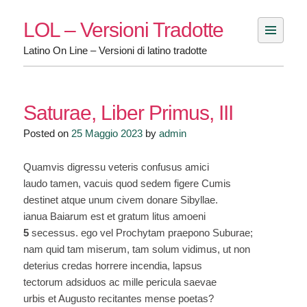
Skip
LOL – Versioni Tradotte
to
content
Latino On Line – Versioni di latino tradotte
Saturae, Liber Primus, III
Posted on
25 Maggio 2023
by
admin
Quamvis digressu veteris confusus amici
laudo tamen, vacuis quod sedem figere Cumis
destinet atque unum civem donare Sibyllae.
ianua Baiarum est et gratum litus amoeni
5
secessus. ego vel Prochytam praepono Suburae;
nam quid tam miserum, tam solum vidimus, ut non
deterius credas horrere incendia, lapsus
tectorum adsiduos ac mille pericula saevae
urbis et Augusto recitantes mense poetas?