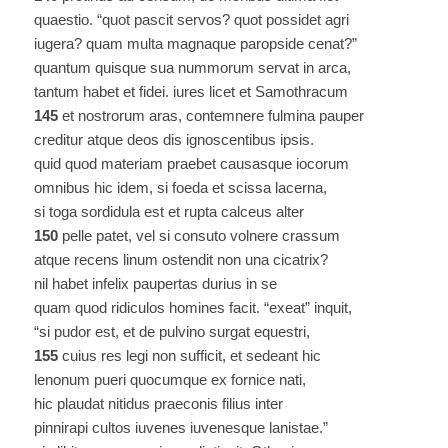
quaestio. “quot pascit servos? quot possidet agri
iugera? quam multa magnaque paropside cenat?”
quantum quisque sua nummorum servat in arca,
tantum habet et fidei. iures licet et Samothracum
145
et nostrorum aras, contemnere fulmina pauper
creditur atque deos dis ignoscentibus ipsis.
quid quod materiam praebet causasque iocorum
omnibus hic idem, si foeda et scissa lacerna,
si toga sordidula est et rupta calceus alter
150
pelle patet, vel si consuto volnere crassum
atque recens linum ostendit non una cicatrix?
nil habet infelix paupertas durius in se
quam quod ridiculos homines facit. “exeat” inquit,
“si pudor est, et de pulvino surgat equestri,
155
cuius res legi non sufficit, et sedeant hic
lenonum pueri quocumque ex fornice nati,
hic plaudat nitidus praeconis filius inter
pinnirapi cultos iuvenes iuvenesque lanistae.”