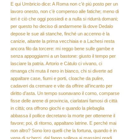
E qui Umbricio dice: A Roma non c’è piú posto per un
lavoro onesto, non c’è compenso alle fatiche; meno di
ieri è ciò che oggi possiedi e a nulla si ridurrà domani;
per questo ho deciso di andarmene là dove Dedalo
depose le sue ali stanche, finché un accenno è la
canizie, aitante la prima vecchiaia e a Lachesi resta
ancora filo da torcere: mi reggo bene sulle gambe e
senza appoggiarmi a un bastone: giusto il tempo per
lasciare la patria. Artorio e Càtulo ci vivano, ci
rimanga chi muta il nero in bianco, chi si diverte ad
appaltare case, fiumi e porti, cloache da pulire,
cadaveri da cremare e vite da offrire all’incanto per
diritto d’asta. Un tempo suonavano il corno, comparse
fisse delle arene di provincia, ciarlatani famosi di città
in città; ora offrono giochi e quando la plebaglia
abbassa il pollice decretano la morte per ottenerne il
favore; poi, di ritorno, appaltano latrine. E perché mai
non altro? Sono loro quelli che la fortuna, quando è in
vena di scherzi, dal fango solleva ai massimi gradi.