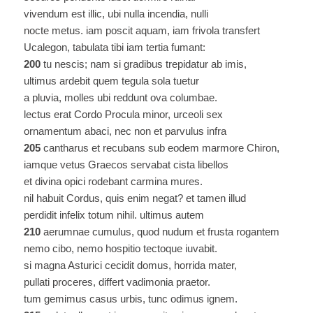
vivendum est illic, ubi nulla incendia, nulli
nocte metus. iam poscit aquam, iam frivola transfert
Ucalegon, tabulata tibi iam tertia fumant:
200
tu nescis; nam si gradibus trepidatur ab imis,
ultimus ardebit quem tegula sola tuetur
a pluvia, molles ubi reddunt ova columbae.
lectus erat Cordo Procula minor, urceoli sex
ornamentum abaci, nec non et parvulus infra
205
cantharus et recubans sub eodem marmore Chiron,
iamque vetus Graecos servabat cista libellos
et divina opici rodebant carmina mures.
nil habuit Cordus, quis enim negat? et tamen illud
perdidit infelix totum nihil. ultimus autem
210
aerumnae cumulus, quod nudum et frusta rogantem
nemo cibo, nemo hospitio tectoque iuvabit.
si magna Asturici cecidit domus, horrida mater,
pullati proceres, differt vadimonia praetor.
tum gemimus casus urbis, tunc odimus ignem.