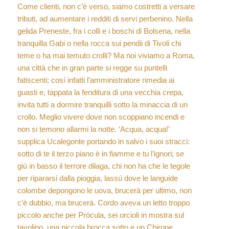
Come clienti, non c’è verso, siamo costretti a versare
tributi, ad aumentare i redditi di servi perbenino. Nella
gelida Preneste, fra i colli e i boschi di Bolsena, nella
tranquilla Gabi o nella rocca sui pendii di Tivoli chi
teme o ha mai temuto crolli? Ma noi viviamo a Roma,
una città che in gran parte si regge su puntelli
fatiscenti; cosí infatti l’amministratore rimedia ai
guasti e, tappata la fenditura di una vecchia crepa,
invita tutti a dormire tranquilli sotto la minaccia di un
crollo. Meglio vivere dove non scoppiano incendi e
non si temono allarmi la notte. ‘Acqua, acqua!’
supplica Ucalegonte portando in salvo i suoi stracci:
sotto di te il terzo piano è in fiamme e tu l’ignori; se
giú in basso il terrore dilaga, chi non ha che le tegole
per ripararsi dalla pioggia, lassú dove le languide
colombe depongono le uova, brucerà per ultimo, non
c’è dubbio, ma brucerà. Cordo aveva un letto troppo
piccolo anche per Pròcula, sei orcioli in mostra sul
tavolino, una piccola brocca sotto e un Chirone