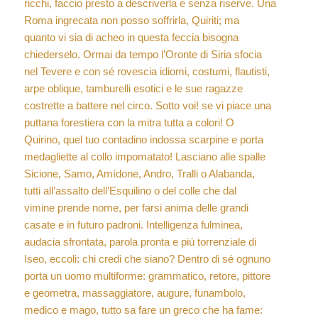
ricchi, faccio presto a descriverla e senza riserve. Una
Roma ingrecata non posso soffrirla, Quiriti; ma
quanto vi sia di acheo in questa feccia bisogna
chiederselo. Ormai da tempo l’Oronte di Siria sfocia
nel Tevere e con sé rovescia idiomi, costumi, flautisti,
arpe oblique, tamburelli esotici e le sue ragazze
costrette a battere nel circo. Sotto voi! se vi piace una
puttana forestiera con la mitra tutta a colori! O
Quirino, quel tuo contadino indossa scarpine e porta
medagliette al collo impomatato! Lasciano alle spalle
Sicione, Samo, Amídone, Andro, Tralli o Alabanda,
tutti all’assalto dell’Esquilino o del colle che dal
vimine prende nome, per farsi anima delle grandi
casate e in futuro padroni. Intelligenza fulminea,
audacia sfrontata, parola pronta e piú torrenziale di
Iseo, eccoli: chi credi che siano? Dentro di sé ognuno
porta un uomo multiforme: grammatico, retore, pittore
e geometra, massaggiatore, augure, funambolo,
medico e mago, tutto sa fare un greco che ha fame: