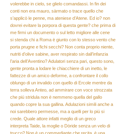
volerebbe in cielo, se glielo comandassi. In fin dei
conti non era mauro, sàrmato o trace quello che
s’applicò le penne, ma ateniese d’Atene. Ed io? non
dovrei evitare la porpora di questa gente? che prima di
me firmi un documento o sul letto migliore alle cene
si stenda chi a Roma è giunto con lo stesso vento che
porta prugne e fichi secchi? Non conta proprio niente,
nutriti d’olive sabine, aver respirato sin dall’infanzia
l’aria dell’Aventino? Adulatori senza pari, questo sono,
gente pronta a lodare le chiacchiere di un inetto, le
fattezze di un amico deforme, a confrontare il collo
oblungo di un invalido con quello di Ercole mentre da
terra solleva Anteo, ad ammirare con voce strozzata
che piú stridula non è nemmeno quella del gallo
quando copre la sua gallina. Adulazioni simili anche a
noi sarebbero permesse, ma a quelli per lo piú si
crede. Quale attore infatti meglio di un greco
interpreta Taide, la moglie o Dòride senza un velo di
trucco? Non è un commediante che recita, è una