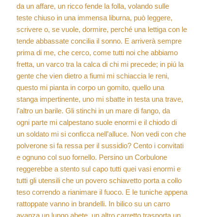
da un affare, un ricco fende la folla, volando sulle
teste chiuso in una immensa liburna, può leggere,
scrivere o, se vuole, dormire, perché una lettiga con le
tende abbassate concilia il sonno. E arriverà sempre
prima di me, che cerco, come tutti noi che abbiamo
fretta, un varco tra la calca di chi mi precede; in piú la
gente che vien dietro a fiumi mi schiaccia le reni,
questo mi pianta in corpo un gomito, quello una
stanga impertinente, uno mi sbatte in testa una trave,
l’altro un barile. Gli stinchi in un mare di fango, da
ogni parte mi calpestano suole enormi e il chiodo di
un soldato mi si conficca nell’alluce. Non vedi con che
polverone si fa ressa per il sussidio? Cento i convitati
e ognuno col suo fornello. Persino un Corbulone
reggerebbe a stento sul capo tutti quei vasi enormi e
tutti gli utensili che un povero schiavetto porta a collo
teso correndo a rianimare il fuoco. E le tuniche appena
rattoppate vanno in brandelli. In bilico su un carro
avanza un lungo abete, un altro carretto trasporta un