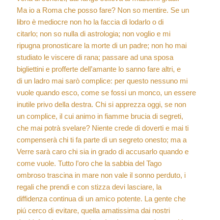
Ma io a Roma che posso fare? Non so mentire. Se un
libro è mediocre non ho la faccia di lodarlo o di
citarlo; non so nulla di astrologia; non voglio e mi
ripugna pronosticare la morte di un padre; non ho mai
studiato le viscere di rana; passare ad una sposa
bigliettini e profferte dell’amante lo sanno fare altri, e
di un ladro mai sarò complice: per questo nessuno mi
vuole quando esco, come se fossi un monco, un essere
inutile privo della destra. Chi si apprezza oggi, se non
un complice, il cui animo in fiamme brucia di segreti,
che mai potrà svelare? Niente crede di doverti e mai ti
compenserà chi ti fa parte di un segreto onesto; ma a
Verre sarà caro chi sia in grado di accusarlo quando e
come vuole. Tutto l’oro che la sabbia del Tago
ombroso trascina in mare non vale il sonno perduto, i
regali che prendi e con stizza devi lasciare, la
diffidenza continua di un amico potente. La gente che
piú cerco di evitare, quella amatissima dai nostri