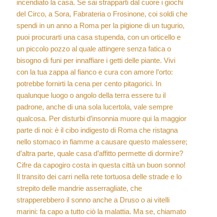
incendiato la casa. Se sai strapparti dal cuore i giochi
del Circo, a Sora, Fabrateria o Frosinone, coi soldi che
spendi in un anno a Roma per la pigione di un tugurio,
puoi procurarti una casa stupenda, con un orticello e
un piccolo pozzo al quale attingere senza fatica o
bisogno di funi per innaffiare i getti delle piante. Vivi
con la tua zappa al fianco e cura con amore l’orto:
potrebbe fornirti la cena per cento pitagorici. In
qualunque luogo o angolo della terra essere tu il
padrone, anche di una sola lucertola, vale sempre
qualcosa. Per disturbi d’insonnia muore qui la maggior
parte di noi: è il cibo indigesto di Roma che ristagna
nello stomaco in fiamme a causare questo malessere;
d’altra parte, quale casa d’affitto permette di dormire?
Cifre da capogiro costa in questa città un buon sonno!
Il transito dei carri nella rete tortuosa delle strade e lo
strepito delle mandrie asserragliate, che
strapperebbero il sonno anche a Druso o ai vitelli
marini: fa capo a tutto ciò la malattia. Ma se, chiamato