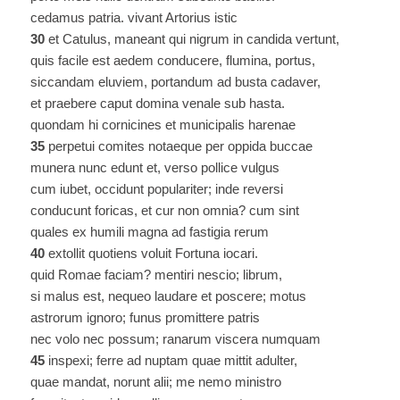
cedamus patria. vivant Artorius istic
30
et Catulus, maneant qui nigrum in candida vertunt,
quis facile est aedem conducere, flumina, portus,
siccandam eluviem, portandum ad busta cadaver,
et praebere caput domina venale sub hasta.
quondam hi cornicines et municipalis harenae
35
perpetui comites notaeque per oppida buccae
munera nunc edunt et, verso pollice vulgus
cum iubet, occidunt populariter; inde reversi
conducunt foricas, et cur non omnia? cum sint
quales ex humili magna ad fastigia rerum
40
extollit quotiens voluit Fortuna iocari.
quid Romae faciam? mentiri nescio; librum,
si malus est, nequeo laudare et poscere; motus
astrorum ignoro; funus promittere patris
nec volo nec possum; ranarum viscera numquam
45
inspexi; ferre ad nuptam quae mittit adulter,
quae mandat, norunt alii; me nemo ministro