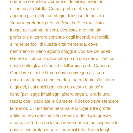
come un eremita a Cuma e di donare almeno un
cittadino alla Sibilla. Cuma, porta di Baia, è un
approdo piacevole, un rifugio delizioso. Io poi alla
Suburra preferirei persino Procida. Si è mai visto
luogo, per quanto misero, desolato, che non sia
preferibile al terrore continuo degli incendi, dei crolli,
ai mille pericoli di questa città tremenda, dove
nemmeno in pieno agosto sfuggi al vociare dei poeti?
Mentre si carica la casa tutta su un solo carro, l’amico
sosta sotto gli archi antichi dell’umida porta Capena.
Qui, dove di notte Numa dava convegno alla sua
amica, ora tempio e bosco della sacra fonte s’affittano
ai giudei, i cui unici beni sono un cesto e un po’ di
fieno (per legge infatti ogni albero paga all’erario una
tassa: cosí, cacciate le Camene, il bosco deve stendere
la mano). Ci inoltriamo nella valle di Egeria tra grotte
artificiali: viva sentiresti la presenza del dio in queste
acque, se l’erba con la sua verde cornice ne cingesse le
onde e non profanassero i marmi il tufo di quei luoghi.