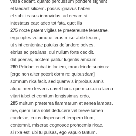
vasa cadant, quanto percussum pondere signent
et laedant silicem. possis ignavus haberi
et subiti casus inprovidus, ad cenam si
intestatus eas: adeo tot fata, quot illa
275
nocte patent vigiles te praetereunte fenestrae.
ergo optes votumque feras miserabile tecum,
ut sint contentae patulas defundere pelves.
ebrius ac petulans, qui nullum forte cecidit,
dat poenas, noctem patitur lugentis amicum
280
Pelidae, cubat in faciem, mox deinde supinus:
[ergo non aliter poterit dormire; quibusdam]
somnum rixa facit. sed quamvis inprobus annis
atque mero fervens cavet hunc quem coccina laena
vitari iubet et comitum longissimus ordo,
285
multum praeterea flammarum et aenea lampas.
me, quem luna solet deducere vel breve lumen
candelae, cuius dispenso et tempero filum,
contemnit. miserae cognosce prohoemia rixae,
si rixa est, ubi tu pulsas, ego vapulo tantum.