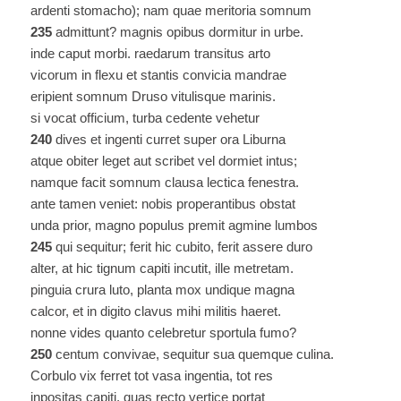
ardenti stomacho); nam quae meritoria somnum
235
admittunt? magnis opibus dormitur in urbe.
inde caput morbi. raedarum transitus arto
vicorum in flexu et stantis convicia mandrae
eripient somnum Druso vitulisque marinis.
si vocat officium, turba cedente vehetur
240
dives et ingenti curret super ora Liburna
atque obiter leget aut scribet vel dormiet intus;
namque facit somnum clausa lectica fenestra.
ante tamen veniet: nobis properantibus obstat
unda prior, magno populus premit agmine lumbos
245
qui sequitur; ferit hic cubito, ferit assere duro
alter, at hic tignum capiti incutit, ille metretam.
pinguia crura luto, planta mox undique magna
calcor, et in digito clavus mihi militis haeret.
nonne vides quanto celebretur sportula fumo?
250
centum convivae, sequitur sua quemque culina.
Corbulo vix ferret tot vasa ingentia, tot res
inpositas capiti, quas recto vertice portat