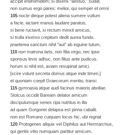
accipit endromidem; si dixeris “aestuo,” sudat.
non sumus ergo pares: melior, qui semper et omni
105
nocte dieque potest aliena sumere vultum
a facie, iactare manus laudare paratus,
si bene ructavit, si rectum minxit amicus,
si trulla inverso crepitum dedit aurea fundo.
praeterea sanctum nihil “aut” ab inguine tutum,
110
non matrona laris, non filia virgo, nec ipse
sponsus levis adhuc, non filius ante pudicus.
horum si nihil est, aviam resupinat amici.
[scire volunt secreta domus atque inde timeri.]
et quoniam coepit Graecorum mentio, transi
115
gymnasia atque audi facinus maioris abollae.
Stoicus occidit Baream delator amicum
discipulumque senex ripa nutritus in illa
ad quam Gorgonei delapsa est pinna caballi.
non est Romano cuiquam locus hic, ubi regnat
120
Protogenes aliquis vel Diphilus aut Hermarchus,
qui gentis vitio numquam partitur amicum,