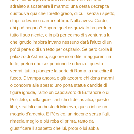
sdraiato a sostenere il marmo; una cesta decrepita
custodiva qualche libretto greco, di cui, senza rispetto,
i topi rodevano i carmi sublimi. Nulla aveva Cordo,
chi può negarlo? Eppure quel disgraziato ha perduto
tutto il suo niente, e in piú per colmo di sventura a lui
che ignudo implora invano nessuno darà l’aiuto di un
po’ di pane o di un tetto per ospitarlo. Se però crolla il
palazzo di Astúrico, signore inorridite, maggiorenti in
lutto, pretori che sospendono le udienze, questo
vedrai, tutti a piangere la sorte di Roma, a maledire il
fuoco. Divampa ancora e già accorre chi dona marmi
o concorre alle spese; uno porta statue candide di
figure ignude, l’altro un capolavoro di Eufranore o di
Policleto, quella gioielli antichi di dèi asiatici, questo
libri, scaffali e un busto di Minerva, quello infine un
moggio d’argento. E Pèrsico, un riccone senza figli,
rimedia meglio e piú roba di prima, tanto da
giustificare il sospetto che lui, proprio lui abbia