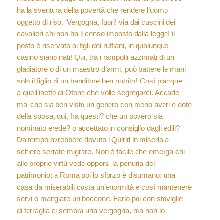
ha la sventura della povertà che rendere l’uomo
oggetto di riso. ‘Vergogna, fuori! via dai cuscini dei
cavalieri chi non ha il censo imposto dalla legge! il
posto è riservato ai figli dei ruffiani, in qualunque
casino siano nati! Qui, tra i rampolli azzimati di un
gladiatore o di un maestro d’armi, può battere le mani
solo il figlio di un banditore ben nutrito!’ Cosí piacque
a quell’inetto di Otone che volle segregarci. Accade
mai che sia ben visto un genero con meno averi e dote
della sposa, qui, fra questi? che un povero sia
nominato erede? o accettato in consiglio dagli edili?
Da tempo avrebbero dovuto i Quiriti in miseria a
schiere serrate migrare. Non è facile che emerga chi
alle proprie virtú vede opporsi la penuria del
patrimonio; a Roma poi lo sforzo è disumano: una
casa da miserabili costa un’enormità e cosí mantenere
servi o mangiare un boccone. Farlo poi con stoviglie
di terraglia ci sembra una vergogna, ma non lo