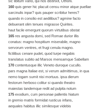
sic libitum vano, qui nos distinxit, Othoni.
160
quis gener hic placuit censu minor atque puellae
sarcinulis inpar? quis pauper scribitur heres?
quando in consilio est aedilibus? agmine facto
debuerant olim tenues migrasse Quirites.
haut facile emergunt quorum virtutibus obstat
165
res angusta domi, sed Romae durior illis
conatus: magno hospitium miserabile, magno
servorum ventres, et frugi cenula magno.
fictilibus cenare pudet, quod turpe negabis
translatus subito ad Marsos mensamque Sabellam
170
contentusque illic Veneto duroque cucullo.
pars magna Italiae est, si verum admittimus, in qua
nemo togam sumit nisi mortuus. ipsa dierum
festorum herboso colitur si quando theatro
maiestas tandemque redit ad pulpita notum
175
exodium, cum personae pallentis hiatum
in gremio matris formidat rusticus infans,
aequales habitus illic similesque videbis