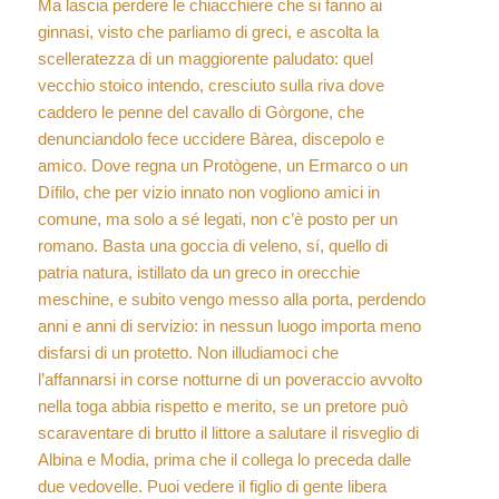
Ma lascia perdere le chiacchiere che si fanno ai
ginnasi, visto che parliamo di greci, e ascolta la
scelleratezza di un maggiorente paludato: quel
vecchio stoico intendo, cresciuto sulla riva dove
caddero le penne del cavallo di Gòrgone, che
denunciandolo fece uccidere Bàrea, discepolo e
amico. Dove regna un Protògene, un Ermarco o un
Dífilo, che per vizio innato non vogliono amici in
comune, ma solo a sé legati, non c’è posto per un
romano. Basta una goccia di veleno, sí, quello di
patria natura, istillato da un greco in orecchie
meschine, e subito vengo messo alla porta, perdendo
anni e anni di servizio: in nessun luogo importa meno
disfarsi di un protetto. Non illudiamoci che
l’affannarsi in corse notturne di un poveraccio avvolto
nella toga abbia rispetto e merito, se un pretore può
scaraventare di brutto il littore a salutare il risveglio di
Albina e Modia, prima che il collega lo preceda dalle
due vedovelle. Puoi vedere il figlio di gente libera