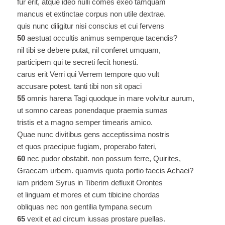
fur erit, atque ideo nulli comes exeo tamquam
mancus et extinctae corpus non utile dextrae.
quis nunc diligitur nisi conscius et cui fervens
50
aestuat occultis animus semperque tacendis?
nil tibi se debere putat, nil conferet umquam,
participem qui te secreti fecit honesti.
carus erit Verri qui Verrem tempore quo vult
accusare potest. tanti tibi non sit opaci
55
omnis harena Tagi quodque in mare volvitur aurum,
ut somno careas ponendaque praemia sumas
tristis et a magno semper timearis amico.
Quae nunc divitibus gens acceptissima nostris
et quos praecipue fugiam, properabo fateri,
60
nec pudor obstabit. non possum ferre, Quirites,
Graecam urbem. quamvis quota portio faecis Achaei?
iam pridem Syrus in Tiberim defluxit Orontes
et linguam et mores et cum tibicine chordas
obliquas nec non gentilia tympana secum
65
vexit et ad circum iussas prostare puellas.