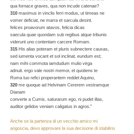
qua fornace graves, qua non incude catenae?
310
maximus in vinclis ferri modus, ut timeas ne
vomer deficiat, ne marra et sarcula desint.
felices proavorum atavos, felicia dicas
saecula quae quondam sub regibus atque tribunis
viderunt uno contentam carcere Romam.
315
His alias poteram et pluris subnectere causas,
sed iumenta vocant et sol inclinat. eundum est;
nam mihi commota iamdudum mulio virga
adnuit. ergo vale nostri memor, et quotiens te
Roma tuo refici properantem reddet Aquino,
320
me quoque ad Helvinam Cererem vestramque
Dianam
converte a Cumis. saturarum ego, ni pudet illas,
auditor gelidos veniam caligatus in agros.”
Anche se la partenza di un vecchio amico mi
angoscia, devo approvare la sua decisione di stabilirsi