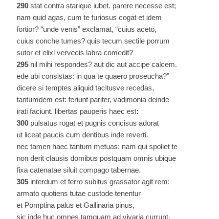
290
stat contra starique iubet. parere necesse est;
nam quid agas, cum te furiosus cogat et idem
fortior? “unde venis” exclamat, “cuius aceto,
cuius conche tumes? quis tecum sectile porrum
sutor et elixi vervecis labra comedit?
295
nil mihi respondes? aut dic aut accipe calcem.
ede ubi consistas: in qua te quaero proseucha?”
dicere si temptes aliquid tacitusve recedas,
tantumdem est: feriunt pariter, vadimonia deinde
irati faciunt. libertas pauperis haec est:
300
pulsatus rogat et pugnis concisus adorat
ut liceat paucis cum dentibus inde reverti.
nec tamen haec tantum metuas; nam qui spoliet te
non derit clausis domibus postquam omnis ubique
fixa catenatae siluit compago tabernae.
305
interdum et ferro subitus grassator agit rem:
armato quotiens tutae custode tenentur
et Pomptina palus et Gallinaria pinus,
sic inde huc omnes tamquam ad vivaria currunt.