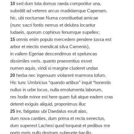
10
sed dum tota domus raeda componitur una,
substitit ad veteres arcus madidamque Capenam.
hic, ubi nocturnae Numa constituebat amicae
(nunc sacri fontis nemus et delubra locantur
Iudaeis, quorum cophinus fenumque supellex;
15
omnis enim populo mercedem pendere iussa est
arbor et eiectis mendicat silva Camenis),
in vallem Egeriae descendimus et speluncas
dissimiles veris. quanto praesentius esset
numen aquis, viridi si margine cluderet undas
20
herba nec ingenuum violarent marmora tofum.
Hic tunc Umbricius “quando artibus” inquit “honestis
nullus in urbe locus, nulla emolumenta laborum,
res hodie minor est here quam fuit atque eadem cras
deteret exiguis aliquid, proponimus illuc
25
ire, fatigatas ubi Daedalus exuit alas,
dum nova canities, dum prima et recta senectus,
dum superest Lachesi quod torqueat et pedibus me
porto meis nullo dextram subeunte bacillo.