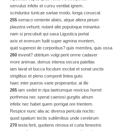
servulus infelix et cursu ventilat ignem.
scinduntur tunicae sartae modo, longa coruscat
255
serraco veniente abies, atque altera pinum
plaustra vehunt; nutant alte populoque minantur.
nam si procubuit qui saxa Ligustica portat
axis et eversum fudit super agmina montem,
quid superest de corporibus? quis membra, quis ossa
260
invenit? obtritum volgi perit omne cadaver
more animae. domus interea secura patellas
iam lavat et bucca foculum excitat et sonat unctis
striglibus et pleno componit lintea guto.
haec inter pueros varie properantur, at ille
265
iam sedet in ripa taetrumque novicius horret
porthmea nec sperat caenosi gurgitis alnum
infelix nec habet quem porrigat ore trientem.
Respice nunc alia ac diversa pericula noctis:
quod spatium tectis sublimibus unde cerebrum
270
testa ferit, quotiens rimosa et curta fenestris