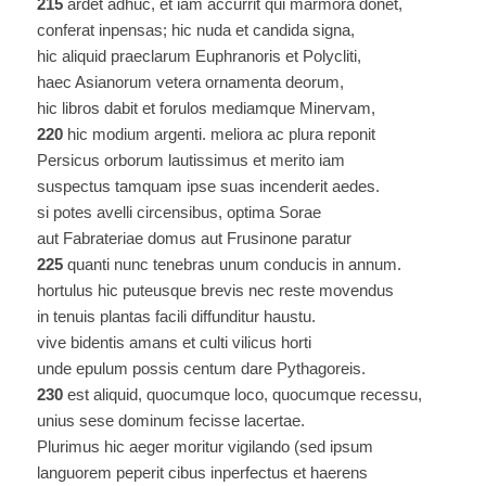
215
ardet adhuc, et iam accurrit qui marmora donet,
conferat inpensas; hic nuda et candida signa,
hic aliquid praeclarum Euphranoris et Polycliti,
haec Asianorum vetera ornamenta deorum,
hic libros dabit et forulos mediamque Minervam,
220
hic modium argenti. meliora ac plura reponit
Persicus orborum lautissimus et merito iam
suspectus tamquam ipse suas incenderit aedes.
si potes avelli circensibus, optima Sorae
aut Fabrateriae domus aut Frusinone paratur
225
quanti nunc tenebras unum conducis in annum.
hortulus hic puteusque brevis nec reste movendus
in tenuis plantas facili diffunditur haustu.
vive bidentis amans et culti vilicus horti
unde epulum possis centum dare Pythagoreis.
230
est aliquid, quocumque loco, quocumque recessu,
unius sese dominum fecisse lacertae.
Plurimus hic aeger moritur vigilando (sed ipsum
languorem peperit cibus inperfectus et haerens