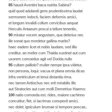
85
hausit Aventini baca nutrita Sabina?
quid quod adulandi gens prudentissima laudat
sermonem indocti, faciem deformis amici,
et longum invalidi collum cervicibus aequat
Herculis Antaeum procul a tellure tenentis,
90
miratur vocem angustam, qua deterius nec
ille sonat quo mordetur gallina marito?
haec eadem licet et nobis laudare, sed illis
creditur. an melior cum Thaida sustinet aut cum
uxorem comoedus agit vel Dorida nullo
95
cultam palliolo? mulier nempe ipsa videtur,
non persona, loqui: vacua et plana omnia dicas
infra ventriculum et tenui distantia rima.
nec tamen Antiochus nec erit mirabilis illic
aut Stratocles aut cum molli Demetrius Haemo:
100
natio comoeda est. rides, maiore cachinno
concutitur; flet, si lacrimas conspexit amici,
nec dolet; igniculum brumae si tempore poscas,