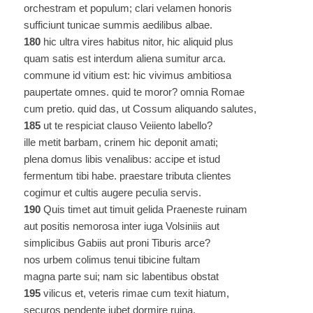
orchestram et populum; clari velamen honoris
sufficiunt tunicae summis aedilibus albae.
180
hic ultra vires habitus nitor, hic aliquid plus
quam satis est interdum aliena sumitur arca.
commune id vitium est: hic vivimus ambitiosa
paupertate omnes. quid te moror? omnia Romae
cum pretio. quid das, ut Cossum aliquando salutes,
185
ut te respiciat clauso Veiiento labello?
ille metit barbam, crinem hic deponit amati;
plena domus libis venalibus: accipe et istud
fermentum tibi habe. praestare tributa clientes
cogimur et cultis augere peculia servis.
190
Quis timet aut timuit gelida Praeneste ruinam
aut positis nemorosa inter iuga Volsiniis aut
simplicibus Gabiis aut proni Tiburis arce?
nos urbem colimus tenui tibicine fultam
magna parte sui; nam sic labentibus obstat
195
vilicus et, veteris rimae cum texit hiatum,
securos pendente iubet dormire ruina.