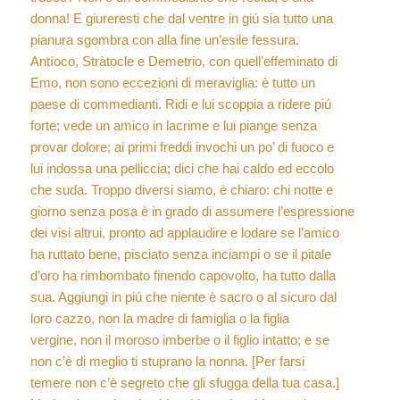
donna! E giureresti che dal ventre in giú sia tutto una
pianura sgombra con alla fine un’esile fessura.
Antíoco, Stràtocle e Demetrio, con quell’effeminato di
Emo, non sono eccezioni di meraviglia: è tutto un
paese di commedianti. Ridi e lui scoppia a ridere piú
forte; vede un amico in lacrime e lui piange senza
provar dolore; ai primi freddi invochi un po’ di fuoco e
lui indossa una pelliccia; dici che hai caldo ed eccolo
che suda. Troppo diversi siamo, è chiaro: chi notte e
giorno senza posa è in grado di assumere l’espressione
dei visi altrui, pronto ad applaudire e lodare se l’amico
ha ruttato bene, pisciato senza inciampi o se il pitale
d’oro ha rimbombato finendo capovolto, ha tutto dalla
sua. Aggiungi in piú che niente è sacro o al sicuro dal
loro cazzo, non la madre di famiglia o la figlia
vergine, non il moroso imberbe o il figlio intatto; e se
non c’è di meglio ti stuprano la nonna. [Per farsi
temere non c’è segreto che gli sfugga della tua casa.]