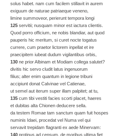
solus habet. nam cum facilem stillavit in aurem
exiguum de naturae patriaeque veneno,
limine summoveor, perierunt tempora longi
125
servitii; nusquam minor est iactura clientis.
Quod porro officium, ne nobis blandiar, aut quod
pauperis hic meritum, si curet nocte togatus
currere, cum praetor lictorem inpellat et ire
praecipitem iubeat dudum vigilantibus orbis,
130
ne prior Albinam et Modiam collega salutet?
divitis hic servo cludit latus ingenuorum
filius; alter enim quantum in legione tribuni
accipiunt donat Calvinae vel Catienae,
ut semel aut iterum super illam palpitet; at tu,
135
cum tibi vestiti facies scorti placet, haeres
et dubitas alta Chionen deducere sella.
da testem Romae tam sanctum quam fuit hospes
numinis Idaei, procedat vel Numa vel qui
servavit trepidam flagranti ex aede Minervam:
140
protinus ad censum, de moribus ultima fiet