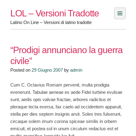
Skip
LOL – Versioni Tradotte
to
content
Latino On Line – Versioni di latino tradotte
“Prodigi annunciano la guerra
civile”
Posted on
29 Giugno 2007
by
admin
Cum C. Octavius Romam pervenit, multa prodigia
evenerunt. Tabulae aeneae ex aede Fidei turbine evulsae
sunt, aedis opis valvae fractae, arbores radicitus et
pleraque tecta eversa, fax caelo ad occidentem apparuit,
stella per dies septem insignis arsit. Soles tres fulserunt,
circaque solem imum corona spiceae similis in orbem
emicuit, et postea sol in unum circulum redactus est et
multis mensibus languida lux fuit.