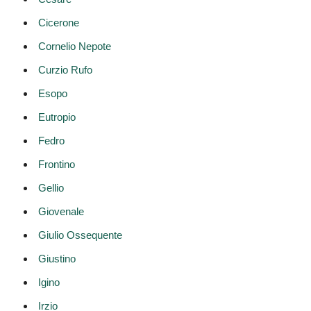
Cicerone
Cornelio Nepote
Curzio Rufo
Esopo
Eutropio
Fedro
Frontino
Gellio
Giovenale
Giulio Ossequente
Giustino
Igino
Irzio