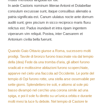
In aede Castoris nominum litterae Antonii et Dolabellae
consulum excussae sunt, itaque consulibus alienatio a
patria significata est. Canum ululatus nocte ante domum
auditi sunt; grex piscium in sicco reciproco maris fluxu
relictus est. Padus inundavit et intra ripam ingentem
viperarum vim reliquit. Postea, inter Caesarem et
Antonium civilia bella fuerunt.
Quando Gaio Ottavio giunse a Roma, sucessero molti
prodigi. Tavole di bronzo furono trascinate via dal tempio
della (dea) Fede da una tromba d’aria, gli alberi furono
sradicati e moltissime abitazioni furono scoperchiate,
apparve nel cielo una fiaccola ad Occidente. Le porte del
tempio di Opi furono rotte, una stella arse osservabile per
sette giorni. Splendettero tre soli, e attorno al sole più
basso divampò nel cerchio una corona simile ad una
spiga, e poi il sole fu diretto su un’unica orbita e durante
molti mesi la luce fu debole. Nel tempio di Castore le