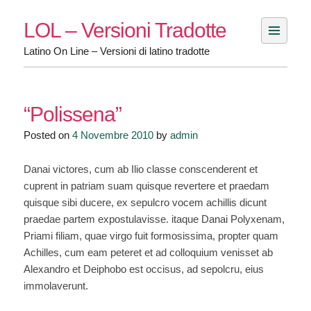
Skip
LOL – Versioni Tradotte
to
content
Latino On Line – Versioni di latino tradotte
“Polissena”
Posted on
4 Novembre 2010
by
admin
Danai victores, cum ab Ilio classe conscenderent et
cuprent in patriam suam quisque revertere et praedam
quisque sibi ducere, ex sepulcro vocem achillis dicunt
praedae partem expostulavisse. itaque Danai Polyxenam,
Priami filiam, quae virgo fuit formosissima, propter quam
Achilles, cum eam peteret et ad colloquium venisset ab
Alexandro et Deiphobo est occisus, ad sepolcru, eius
immolaverunt.