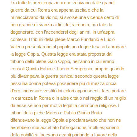
Tra tutte le preoccupazioni che venivano dalle grandi
guerre da cui Roma era appena uscita o che la
minacciavano da vicino, si svolse una vicenda certo di
non grande rilevanza ai fini del racconto, ma tale da
degenerare, con l’accendersi degli animi, in un’aspra
contesa. I tribuni della plebe Marco Fundanio e Lucio
Valerio presentarono al popolo una legge tesa ad abrogare
la legge Oppia. Questa legge era stata proposta dal
tribuno della plebe Gaio Oppio, nell’anno in cui erano
consoli Quinto Fabio e Tiberio Sempronio, proprio quando
più divampava la guerra punica: secondo questa legge
nessuna donna poteva possedere più di mezza oncia
d’oro, indossare vestiti dai colori appariscenti, farsi portare
in carrozza in Roma o in altre città o nel raggio di un miglio
da esse se non per motivi legati a cerimonie religiose. I
tribuni della plebe Marco e Publio Giunio Bruto
difendevano la legge Oppia e proclamavano che non ne
avrebbero mai accettato l’abrogazione; molti esponenti
della nobiltà si facevano avanti parlando a favore della