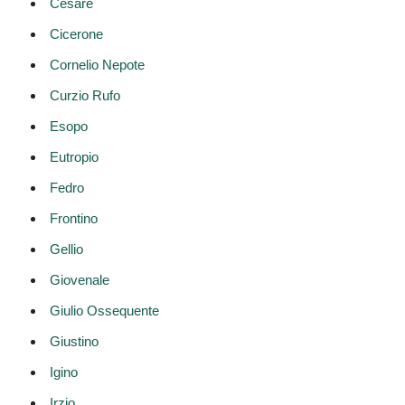
Cesare
Cicerone
Cornelio Nepote
Curzio Rufo
Esopo
Eutropio
Fedro
Frontino
Gellio
Giovenale
Giulio Ossequente
Giustino
Igino
Irzio