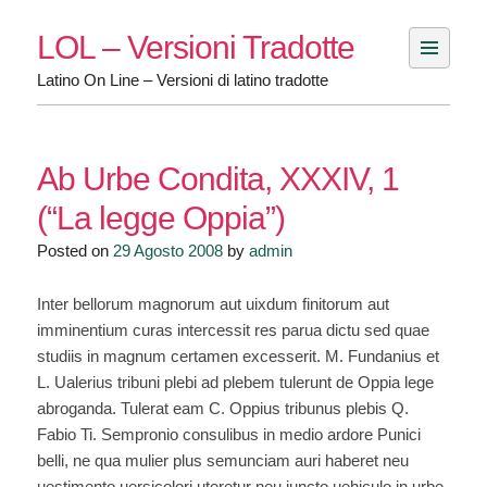
Skip
LOL – Versioni Tradotte
to
content
Latino On Line – Versioni di latino tradotte
Ab Urbe Condita, XXXIV, 1
(“La legge Oppia”)
Posted on
29 Agosto 2008
by
admin
Inter bellorum magnorum aut uixdum finitorum aut
imminentium curas intercessit res parua dictu sed quae
studiis in magnum certamen excesserit. M. Fundanius et
L. Ualerius tribuni plebi ad plebem tulerunt de Oppia lege
abroganda. Tulerat eam C. Oppius tribunus plebis Q.
Fabio Ti. Sempronio consulibus in medio ardore Punici
belli, ne qua mulier plus semunciam auri haberet neu
uestimento uersicolori uteretur neu iuncto uehiculo in urbe