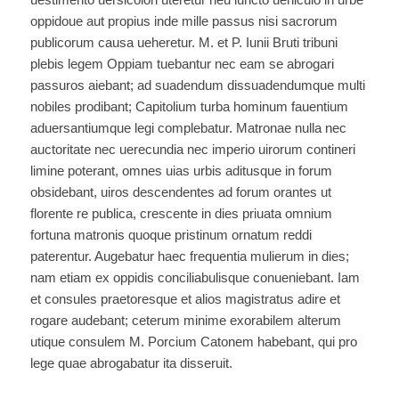
oppidoue aut propius inde mille passus nisi sacrorum
publicorum causa ueheretur. M. et P. Iunii Bruti tribuni
plebis legem Oppiam tuebantur nec eam se abrogari
passuros aiebant; ad suadendum dissuadendumque multi
nobiles prodibant; Capitolium turba hominum fauentium
aduersantiumque legi complebatur. Matronae nulla nec
auctoritate nec uerecundia nec imperio uirorum contineri
limine poterant, omnes uias urbis aditusque in forum
obsidebant, uiros descendentes ad forum orantes ut
florente re publica, crescente in dies priuata omnium
fortuna matronis quoque pristinum ornatum reddi
paterentur. Augebatur haec frequentia mulierum in dies;
nam etiam ex oppidis conciliabulisque conueniebant. Iam
et consules praetoresque et alios magistratus adire et
rogare audebant; ceterum minime exorabilem alterum
utique consulem M. Porcium Catonem habebant, qui pro
lege quae abrogabatur ita disseruit.