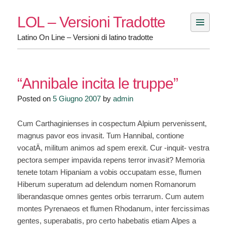
Skip
LOL – Versioni Tradotte
to
content
Latino On Line – Versioni di latino tradotte
“Annibale incita le truppe”
Posted on
5 Giugno 2007
by
admin
Cum Carthaginienses in cospectum Alpium pervenissent,
magnus pavor eos invasit. Tum Hannibal, contione
vocatÄ, militum animos ad spem erexit. Cur -inquit- vestra
pectora semper impavida repens terror invasit? Memoria
tenete totam Hipaniam a vobis occupatam esse, flumen
Hiberum superatum ad delendum nomen Romanorum
liberandasque omnes gentes orbis terrarum. Cum autem
montes Pyrenaeos et flumen Rhodanum, inter fercissimas
gentes, superabatis, pro certo habebatis etiam Alpes a