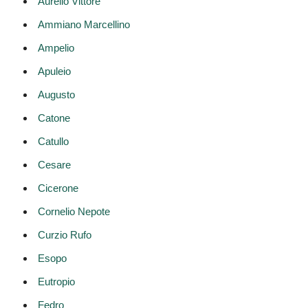
Aurelio Vittore
Ammiano Marcellino
Ampelio
Apuleio
Augusto
Catone
Catullo
Cesare
Cicerone
Cornelio Nepote
Curzio Rufo
Esopo
Eutropio
Fedro