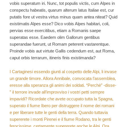
vobis superatum iri. Nunc, tot populis victis, cum Alpes in
conspectu habeatis, quarum alterum latus Italiae est, cur
putatis fore ut vestra virtus minus quam antea niteat? Quid
existimatis Alpes esse? Dico vobis Alpes habitari, coli,
pervias esse exercitibus, etiam a Romanis saepe
superatas esse. Eaedem olim Gallorum gentibus
superandae fuerunt, ut Romam peterent vastarentque.
Proinde vobis aut virtute Gallis cedendum est, aut Roma,
caput orbis terrarum, itineris finis existimanda?
I Cartaginesi essendo giunti al cospetto delle Alpi, li invase
un grande timore. Allora Annibale, convocata l’assemblea,
eresse alla speranza gli animi dei soldati. “Perchè” -disse-
” il terrore invade all’improvviso i vostri petti sempre
impavidi? Ricordate che avete occupato tutta la Spagna,
superato il fiume Ibero per distruggere il nome dei romani
e per liberare tutte le genti della terra. Quando tuttavia
supererete i monti Pirenei e il fiume Rodano, tra le genti
ferocissime, certamente supererete anche le Alpi. Ora,