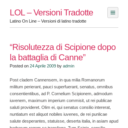
Skip
LOL – Versioni Tradotte
to
content
Latino On Line – Versioni di latino tradotte
“Risolutezza di Scipione dopo
la battaglia di Canne”
Posted on
24 Aprile 2009
by
admin
Post cladem Cannensem, in qua milia Romanorum
militum perierant, pauci superfuerant, senatus, omnibus
consentientibus, ad P. Cornelium Scipionem, admodum
iuvenem, maximum imperium commisit, ut rei publicae
saluti provideret. Olim ei, qui senatus consilio intererat,
nuntiatum est aliquot nobiles iuvenes, de rei punlicae
salute desperantes, statuisse, deserta italia, in asiam apud
barbarum regem se transferre. Tum Scipio, consilio