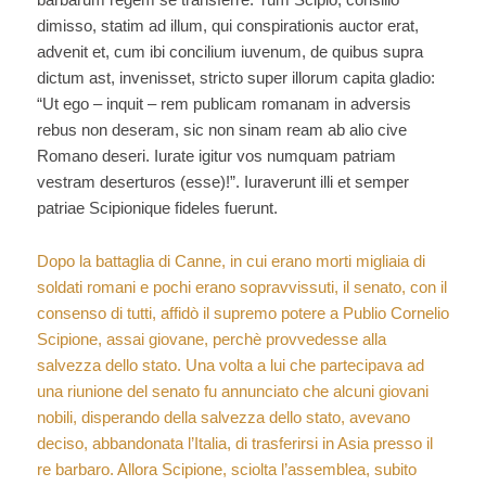
dimisso, statim ad illum, qui conspirationis auctor erat,
advenit et, cum ibi concilium iuvenum, de quibus supra
dictum ast, invenisset, stricto super illorum capita gladio:
“Ut ego – inquit – rem publicam romanam in adversis
rebus non deseram, sic non sinam ream ab alio cive
Romano deseri. Iurate igitur vos numquam patriam
vestram deserturos (esse)!”. Iuraverunt illi et semper
patriae Scipionique fideles fuerunt.
Dopo la battaglia di Canne, in cui erano morti migliaia di
soldati romani e pochi erano sopravvissuti, il senato, con il
consenso di tutti, affidò il supremo potere a Publio Cornelio
Scipione, assai giovane, perchè provvedesse alla
salvezza dello stato. Una volta a lui che partecipava ad
una riunione del senato fu annunciato che alcuni giovani
nobili, disperando della salvezza dello stato, avevano
deciso, abbandonata l’Italia, di trasferirsi in Asia presso il
re barbaro. Allora Scipione, sciolta l’assemblea, subito