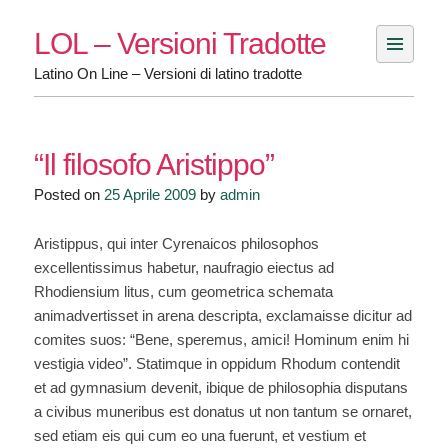
Skip
LOL – Versioni Tradotte
to
content
Latino On Line – Versioni di latino tradotte
“Il filosofo Aristippo”
Posted on
25 Aprile 2009
by
admin
Aristippus, qui inter Cyrenaicos philosophos
excellentissimus habetur, naufragio eiectus ad
Rhodiensium litus, cum geometrica schemata
animadvertisset in arena descripta, exclamaisse dicitur ad
comites suos: “Bene, speremus, amici! Hominum enim hi
vestigia video”. Statimque in oppidum Rhodum contendit
et ad gymnasium devenit, ibique de philosophia disputans
a civibus muneribus est donatus ut non tantum se ornaret,
sed etiam eis qui cum eo una fuerunt, et vestium et