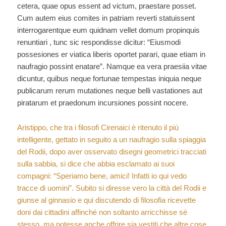
cetera, quae opus essent ad victum, praestare posset.
Cum autem eius comites in patriam reverti statuissent
interrogarentque eum quidnam vellet domum propinquis
renuntiari , tunc sic respondisse dicitur: “Eiusmodi
possesiones er viatica liberis oportet parari, quae etiam in
naufragio possint enatare”. Namque ea vera praesiia vitae
dicuntur, quibus neque fortunae tempestas iniquia neque
publicarum rerum mutationes neque belli vastationes aut
piratarum et praedonum incursiones possint nocere.
Aristippo, che tra i filosofi Cirenaici è ritenuto il più
intelligente, gettato in seguito a un naufragio sulla spiaggia
del Rodii, dopo aver osservato disegni geometrici tracciati
sulla sabbia, si dice che abbia esclamato ai suoi
compagni: “Speriamo bene, amici! Infatti io qui vedo
tracce di uomini”. Subito si diresse vero la città del Rodii e
giunse al ginnasio e qui discutendo di filosofia ricevette
doni dai cittadini affinché non soltanto arricchisse sé
stesso, ma potesse anche offrire sia vestiti che altre cose,