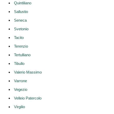
Quintiliano
Sallustio
Seneca
Svetonio
Tacito
Terenzio
Tertulliano
Tibullo
Valerio Massimo
Varrone
Vegezio
Velleio Patercolo
Virgilio