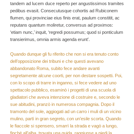
tandem ad lucem duce reperto per angustissimos tramites
pedibus evasit. Consecutusque cohortis ad Rubiconem
flumen, qui provinciae eius finis erat, paulum constitit, ac
reputans quantum moliretur, conversus ad proximos:
‘etiam nunc,’ inquit, ‘regredi possumus; quod si ponticulum
transierimus, omnia armis agenda erunt’.
Quando dunque gli fu riferito che non si era tenuto conto
dell’opposizione dei tribuni e che questi avevano
abbandonato Roma, subito fece andare avanti
segretamente alcune coorti, per non destare sospetti. Poi,
con lo scopo di trarre in inganno, si fece vedere ad uno
spettacolo pubblico, esaminò i progetti di una scuola di
gladiatori che aveva intenzione di costruire e, secondo le
sue abitudini, pranzò in numerosa compagnia. Dopo il
tramonto del sole, aggiogati ad un carro i muli di un vicino
mulino, partì in gran segreto, con un’esile scorta. Quando
le fiaccole si spensero, smarrì la strada e vagò a lungo,
finché all’alba, trovata una guida, raggiunse a piedi la