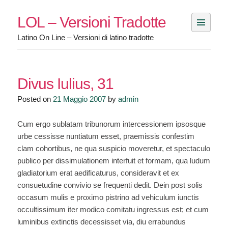
Skip
LOL – Versioni Tradotte
to
content
Latino On Line – Versioni di latino tradotte
Divus Iulius, 31
Posted on
21 Maggio 2007
by
admin
Cum ergo sublatam tribunorum intercessionem ipsosque
urbe cessisse nuntiatum esset, praemissis confestim
clam cohortibus, ne qua suspicio moveretur, et spectaculo
publico per dissimulationem interfuit et formam, qua ludum
gladiatorium erat aedificaturus, consideravit et ex
consuetudine convivio se frequenti dedit. Dein post solis
occasum mulis e proximo pistrino ad vehiculum iunctis
occultissimum iter modico comitatu ingressus est; et cum
luminibus extinctis decessisset via, diu errabundus