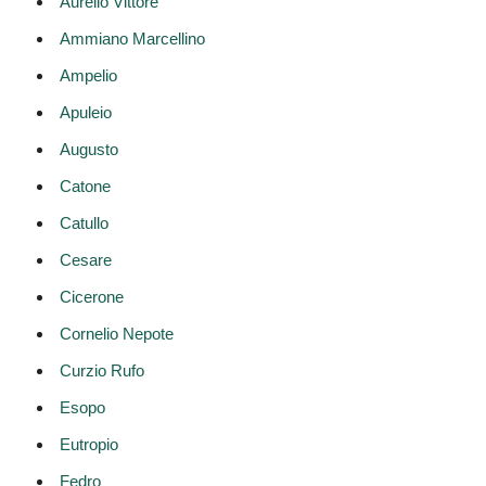
Aurelio Vittore
Ammiano Marcellino
Ampelio
Apuleio
Augusto
Catone
Catullo
Cesare
Cicerone
Cornelio Nepote
Curzio Rufo
Esopo
Eutropio
Fedro