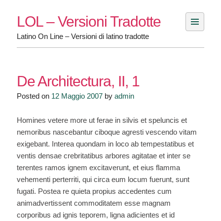
Skip
LOL – Versioni Tradotte
to
content
Latino On Line – Versioni di latino tradotte
De Architectura, II, 1
Posted on
12 Maggio 2007
by
admin
Homines vetere more ut ferae in silvis et speluncis et
nemoribus nascebantur ciboque agresti vescendo vitam
exigebant. Interea quondam in loco ab tempestatibus et
ventis densae crebritatibus arbores agitatae et inter se
terentes ramos ignem excitaverunt, et eius flamma
vehementi perterriti, qui circa eum locum fuerunt, sunt
fugati. Postea re quieta propius accedentes cum
animadvertissent commoditatem esse magnam
corporibus ad ignis teporem, ligna adicientes et id