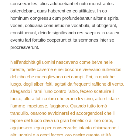
conservantes, alios adducebant et nutu monstrantes
ostendebant, quas haberent ex eo utilitates. In eo
hominum congressu cum profundebantur aliter e spiritu
voces, cotidiana consuetudine vocabula, ut obtigerant,
constituerunt, deinde significando res saepius in usu ex
eventu fari fortuito coeperunt et ita sermones inter se
procreaverunt.
Nell’antichità gli uomini nascevano come belve nelle
foreste, nelle caverne e nei boschi e vivevano nutrendosi
del cibo che raccoglievano nei campi. Poi, in qualche
luogo, degli alberi folti, agitati da frequenti raffiche di vento,
sfregando i rami l’uno contro l’altro, fecero scaturire il
fuoco; allora tutti coloro che erano li vicino, atterriti dalle
fiamme impetuose, fuggirono. Quando tutto tornò
tranquillo, osarono avvicinarsi ed accorgendosi che il
tepore del fuoco dava un gran beneficio ai loro corpi,
aggiunsero legna per conservarlo; intanto chiamarono li
altri uomini e a gesti fecero loro capire quanta utilità